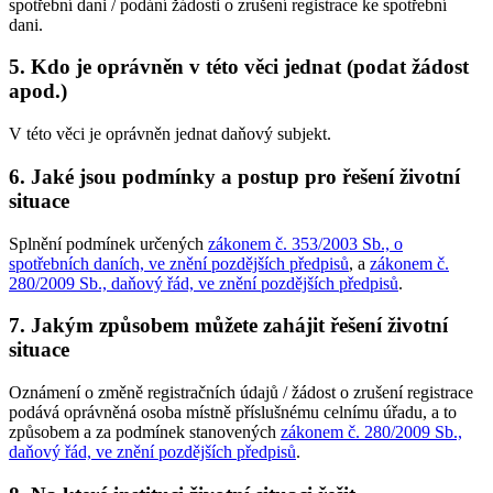
spotřební dani / podání žádosti o zrušení registrace ke spotřební
dani.
5. Kdo je oprávněn v této věci jednat (podat žádost
apod.)
V této věci je oprávněn jednat daňový subjekt.
6. Jaké jsou podmínky a postup pro řešení životní
situace
Splnění podmínek určených
zákonem č. 353/2003 Sb., o
spotřebních daních, ve znění pozdějších předpisů
, a
zákonem č.
280/2009 Sb., daňový řád, ve znění pozdějších předpisů
.
7. Jakým způsobem můžete zahájit řešení životní
situace
Oznámení o změně registračních údajů / žádost o zrušení registrace
podává oprávněná osoba místně příslušnému celnímu úřadu, a to
způsobem a za podmínek stanovených
zákonem č. 280/2009 Sb.,
daňový řád, ve znění pozdějších předpisů
.