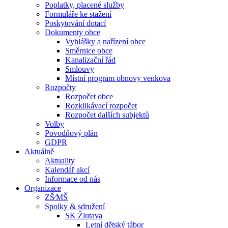
Poplatky, placené služby
Formuláře ke stažení
Poskytování dotací
Dokumenty obce
Vyhlášky a nařízení obce
Směrnice obce
Kanalizační řád
Smlouvy
Místní program obnovy venkova
Rozpočty
Rozpočet obce
Rozklikávací rozpočet
Rozpočet dalších subjektů
Volby
Povodňový plán
GDPR
Aktuálně
Aktuality
Kalendář akcí
Informace od nás
Organizace
ZŠ⁄MŠ
Spolky & sdružení
SK Žlutava
Letní dětský tábor