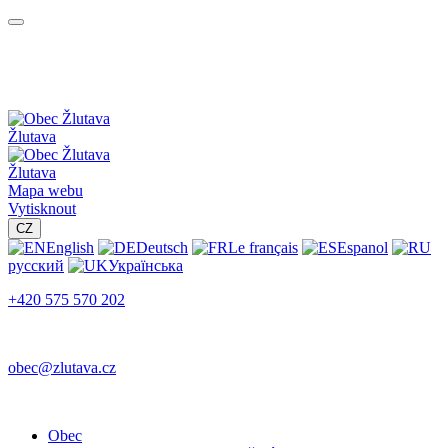
Žlutava
Žlutava
Mapa webu
Vytisknout
CZ
English
Deutsch
Le français
Espanol
русский
Українська
+420 575 570 202
obec@zlutava.cz
Obec