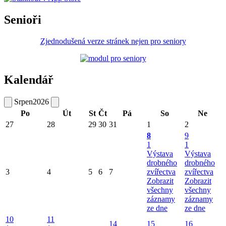
Senioři
Zjednodušená verze stránek nejen pro seniory
Kalendář
Srpen
2026
Po
Út
St
Čt
Pá
So
Ne
27
28
29
30
31
1
2
8
9
1
1
Výstava
Výstava
drobného
drobného
3
4
5
6
7
zvířectva
zvířectva
Zobrazit
Zobrazit
všechny
všechny
záznamy
záznamy
ze dne
ze dne
10
11
14
15
16