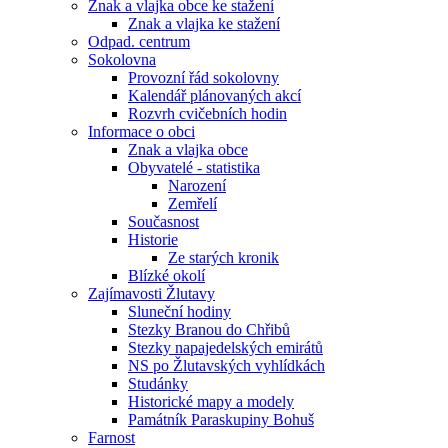
Znak a vlajka obce ke stažení
Znak a vlajka ke stažení
Odpad. centrum
Sokolovna
Provozní řád sokolovny
Kalendář plánovaných akcí
Rozvrh cvičebních hodin
Informace o obci
Znak a vlajka obce
Obyvatelé - statistika
Narození
Zemřelí
Současnost
Historie
Ze starých kronik
Blízké okolí
Zajímavosti Žlutavy
Sluneční hodiny
Stezky Branou do Chřibů
Stezky napajedelských emirátů
NS po Žlutavských vyhlídkách
Studánky
Historické mapy a modely
Památník Paraskupiny Bohuš
Farnost