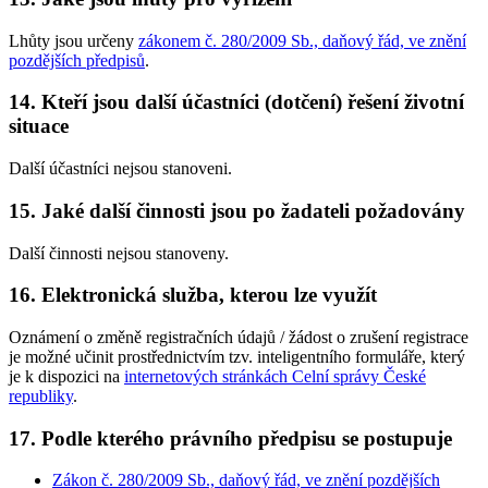
Lhůty jsou určeny
zákonem č. 280/2009 Sb., daňový řád, ve znění
pozdějších předpisů
.
14. Kteří jsou další účastníci (dotčení) řešení životní
situace
Další účastníci nejsou stanoveni.
15. Jaké další činnosti jsou po žadateli požadovány
Další činnosti nejsou stanoveny.
16. Elektronická služba, kterou lze využít
Oznámení o změně registračních údajů / žádost o zrušení registrace
je možné učinit prostřednictvím tzv. inteligentního formuláře, který
je k dispozici na
internetových stránkách Celní správy České
republiky
.
17. Podle kterého právního předpisu se postupuje
Zákon č. 280/2009 Sb., daňový řád, ve znění pozdějších