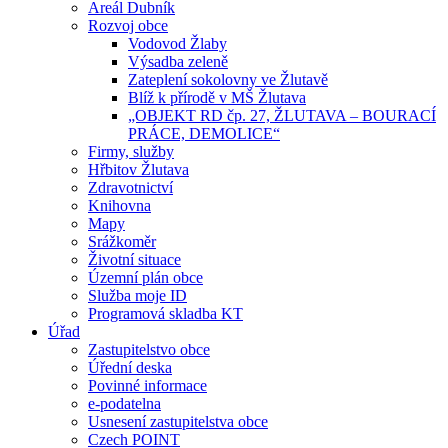
Areál Dubník
Rozvoj obce
Vodovod Žlaby
Výsadba zeleně
Zateplení sokolovny ve Žlutavě
Blíž k přírodě v MŠ Žlutava
„OBJEKT RD čp. 27, ŽLUTAVA – BOURACÍ
PRÁCE, DEMOLICE“
Firmy, služby
Hřbitov Žlutava
Zdravotnictví
Knihovna
Mapy
Srážkoměr
Životní situace
Územní plán obce
Služba moje ID
Programová skladba KT
Úřad
Zastupitelstvo obce
Úřední deska
Povinné informace
e-podatelna
Usnesení zastupitelstva obce
Czech POINT