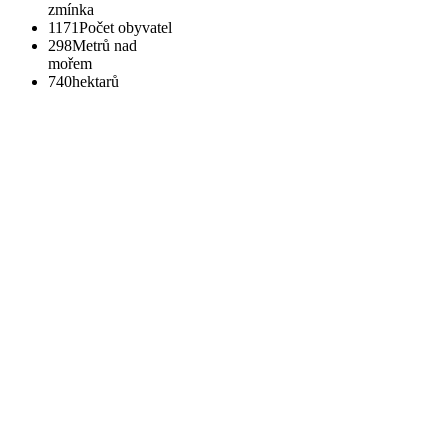
zmínka
1171
Počet obyvatel
298
Metrů nad
mořem
740
hektarů