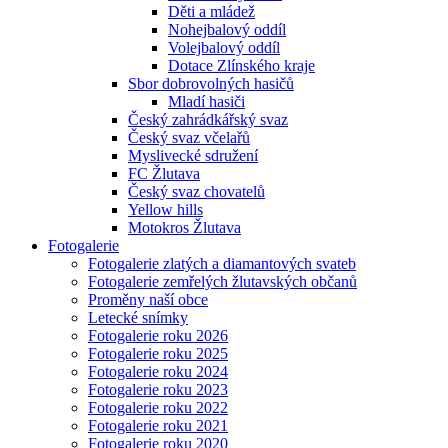
Děti a mládež
Nohejbalový oddíl
Volejbalový oddíl
Dotace Zlínského kraje
Sbor dobrovolných hasičů
Mladí hasiči
Český zahrádkářský svaz
Český svaz včelařů
Myslivecké sdružení
FC Žlutava
Český svaz chovatelů
Yellow hills
Motokros Žlutava
Fotogalerie
Fotogalerie zlatých a diamantových svateb
Fotogalerie zemřelých žlutavských občanů
Proměny naší obce
Letecké snímky
Fotogalerie roku 2026
Fotogalerie roku 2025
Fotogalerie roku 2024
Fotogalerie roku 2023
Fotogalerie roku 2022
Fotogalerie roku 2021
Fotogalerie roku 2020