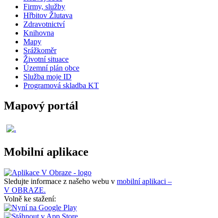
Firmy, služby
Hřbitov Žlutava
Zdravotnictví
Knihovna
Mapy
Srážkoměr
Životní situace
Územní plán obce
Služba moje ID
Programová skladba KT
Mapový portál
Mobilní aplikace
Sledujte informace z našeho webu v
mobilní aplikaci –
V OBRAZE.
Volně ke stažení: