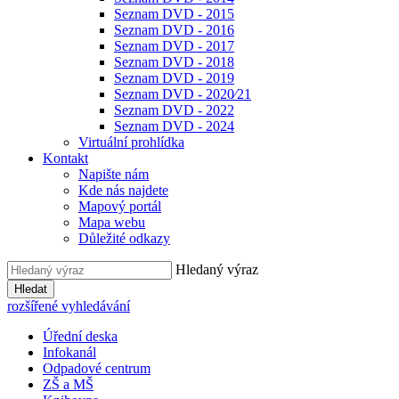
Seznam DVD - 2015
Seznam DVD - 2016
Seznam DVD - 2017
Seznam DVD - 2018
Seznam DVD - 2019
Seznam DVD - 2020⁄21
Seznam DVD - 2022
Seznam DVD - 2024
Virtuální prohlídka
Kontakt
Napište nám
Kde nás najdete
Mapový portál
Mapa webu
Důležité odkazy
Hledaný výraz
Hledat
rozšířené vyhledávání
Úřední deska
Infokanál
Odpadové centrum
ZŠ a MŠ