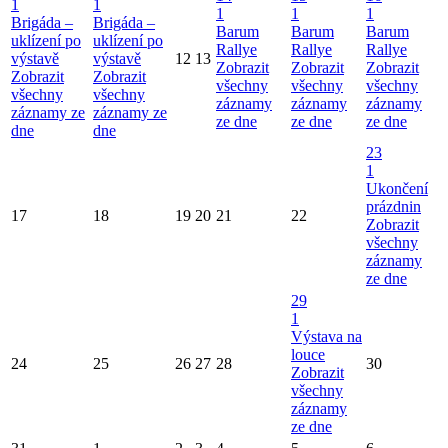
1
1
1
1
1
Brigáda –
Brigáda –
Barum
Barum
Barum
uklízení po
uklízení po
Rallye
Rallye
Rallye
výstavě
výstavě
12
13
Zobrazit
Zobrazit
Zobrazit
Zobrazit
Zobrazit
všechny
všechny
všechny
všechny
všechny
záznamy
záznamy
záznamy
záznamy ze
záznamy ze
ze dne
ze dne
ze dne
dne
dne
23
1
Ukončení
prázdnin
17
18
19
20
21
22
Zobrazit
všechny
záznamy
ze dne
29
1
Výstava na
louce
24
25
26
27
28
30
Zobrazit
všechny
záznamy
ze dne