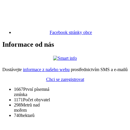
Facebook stránky obce
Informace od nás
Dostávejte
informace z našeho webu
prostřednictvím SMS a e-mailů
Chci se zaregistrovat
1667
První písemná
zmínka
1171
Počet obyvatel
298
Metrů nad
mořem
740
hektarů