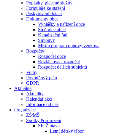
Poplatky, placené služby
Formuláře ke stažení
Poskytování dotací
Dokumenty obce
Vyhlášky a nařízení obce
Směrnice obce
Kanalizační řád
Smlouvy
Místní program obnovy venkova
Rozpočty
Rozpočet obce
Rozklikávací rozpočet
Rozpočet dalších subjektů
Volby
Povodňový plán
GDPR
Aktuálně
Aktuality
Kalendář akcí
Informace od nás
Organizace
ZŠ⁄MŠ
Spolky & sdružení
SK Žlutava
Letní dětský tábor