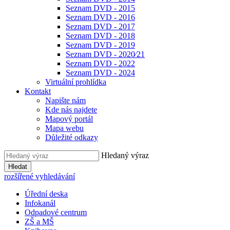
Seznam DVD - 2015
Seznam DVD - 2016
Seznam DVD - 2017
Seznam DVD - 2018
Seznam DVD - 2019
Seznam DVD - 2020⁄21
Seznam DVD - 2022
Seznam DVD - 2024
Virtuální prohlídka
Kontakt
Napište nám
Kde nás najdete
Mapový portál
Mapa webu
Důležité odkazy
Hledaný výraz
Hledat
rozšířené vyhledávání
Úřední deska
Infokanál
Odpadové centrum
ZŠ a MŠ