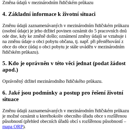
Změna údajů v mezinárodním řidičském průkazu
4. Základní informace k životní situaci
Změnu údajů zaznamenávaných v mezinárodním řidičském průkazu
(osobní údaje) je jeho držitel povinen oznámit do 5 pracovních dnů
ode dne, kdy ke změně došlo; oznámení změny údajů se vztahuje i
na změnu údaje o obci pobytu občana, tj. např. při přestěhování z
obce do obce (údaj o obci pobytu je stále uváděn v mezinárodním
řidičském průkazu).
5. Kdo je oprávněn v této věci jednat (podat žádost
apod.)
Oprávněný držitel mezinárodního řidičského průkazu.
6. Jaké jsou podmínky a postup pro řešení životní
situace
Změnu údajů zaznamenávaných v mezinárodním řidičském průkazu
je možné oznámit u kteréhokoliv obecního úřadu obce s rozšířenou
působností (přehled obecních úřadů obcí s rozšířenou působností –
mapa ORP
)
.