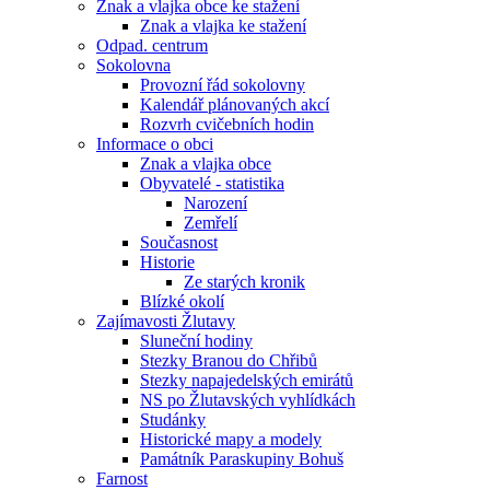
Znak a vlajka obce ke stažení
Znak a vlajka ke stažení
Odpad. centrum
Sokolovna
Provozní řád sokolovny
Kalendář plánovaných akcí
Rozvrh cvičebních hodin
Informace o obci
Znak a vlajka obce
Obyvatelé - statistika
Narození
Zemřelí
Současnost
Historie
Ze starých kronik
Blízké okolí
Zajímavosti Žlutavy
Sluneční hodiny
Stezky Branou do Chřibů
Stezky napajedelských emirátů
NS po Žlutavských vyhlídkách
Studánky
Historické mapy a modely
Památník Paraskupiny Bohuš
Farnost