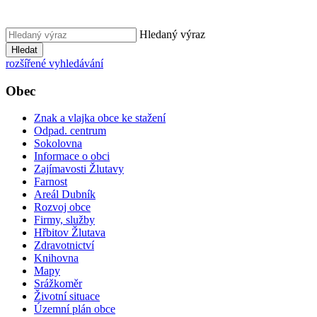
Hledaný výraz
Hledat
rozšířené vyhledávání
Obec
Znak a vlajka obce ke stažení
Odpad. centrum
Sokolovna
Informace o obci
Zajímavosti Žlutavy
Farnost
Areál Dubník
Rozvoj obce
Firmy, služby
Hřbitov Žlutava
Zdravotnictví
Knihovna
Mapy
Srážkoměr
Životní situace
Územní plán obce