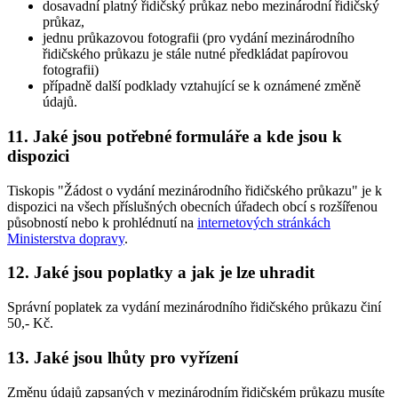
dosavadní platný řidičský průkaz nebo mezinárodní řidičský
průkaz,
jednu průkazovou fotografii (pro vydání mezinárodního
řidičského průkazu je stále nutné předkládat papírovou
fotografii)
případně další podklady vztahující se k oznámené změně
údajů.
11. Jaké jsou potřebné formuláře a kde jsou k
dispozici
Tiskopis "Žádost o vydání mezinárodního řidičského průkazu" je k
dispozici na všech příslušných obecních úřadech obcí s rozšířenou
působností nebo k prohlédnutí na
internetových stránkách
Ministerstva dopravy
.
12. Jaké jsou poplatky a jak je lze uhradit
Správní poplatek za vydání mezinárodního řidičského průkazu činí
50,- Kč.
13. Jaké jsou lhůty pro vyřízení
Změnu údajů zapsaných v mezinárodním řidičském průkazu musíte