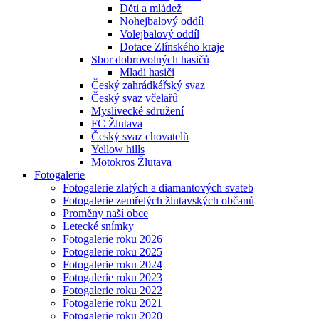
Děti a mládež
Nohejbalový oddíl
Volejbalový oddíl
Dotace Zlínského kraje
Sbor dobrovolných hasičů
Mladí hasiči
Český zahrádkářský svaz
Český svaz včelařů
Myslivecké sdružení
FC Žlutava
Český svaz chovatelů
Yellow hills
Motokros Žlutava
Fotogalerie
Fotogalerie zlatých a diamantových svateb
Fotogalerie zemřelých žlutavských občanů
Proměny naší obce
Letecké snímky
Fotogalerie roku 2026
Fotogalerie roku 2025
Fotogalerie roku 2024
Fotogalerie roku 2023
Fotogalerie roku 2022
Fotogalerie roku 2021
Fotogalerie roku 2020