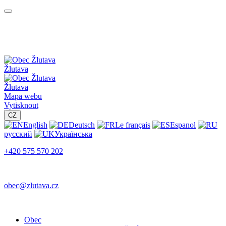
Žlutava
Žlutava
Mapa webu
Vytisknout
CZ
English
Deutsch
Le français
Espanol
русский
Українська
+420 575 570 202
obec@zlutava.cz
Obec