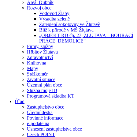
Areál Dubník
Rozvoj obce
Vodovod Žlaby
Výsadba zeleně
Zateplení sokolovny ve Žlutavě
Blíž k přírodě v MŠ Žlutava
„OBJEKT RD čp. 27, ŽLUTAVA – BOURACÍ
PRÁCE, DEMOLICE“
Firmy, služby
Hřbitov Žlutava
Zdravotnictví
Knihovna
Mapy
Srážkoměr
Životní situace
Územní plán obce
Služba moje ID
Programová skladba KT
Úřad
Zastupitelstvo obce
Úřední deska
Povinné informace
e-podatelna
Usnesení zastupitelstva obce
Czech POINT