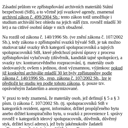
Zásadní průlom ve zpřístupňování archivních materiálů Státní
bezpečnosti (StB), a to včetně její svazkové agendy, znamenal
archivní zákon č. 499/2004 Sb.
; tento zákon totiž umožňuje i
studium archiválií bez ohledu na jejich stáří (tzn. rovněž mladší 30
let) a na citlivé osobní údaje v nich obsažené.
Na rozdíl od zákona č. 140/1996 Sb. (ve znění zákona č. 107/2002
Sb.), tedy zákona o zpřístupnění svazků bývalé StB, je tak možno
studovat také svazky těch kategorií spolupracovníků a tajných
spolupracovníků StB, které předchozí právní úpravy z procesu
zpřístupňování vylučovaly (důvěrník, kandidát tajné spolupráce), a
svazky tzv. kontrarozvědného rozpracování, tj. materiály osob
sledovaných; ovšem s jedinou, dosti významnou, výjimkou:
pokud
již konkrétní archiválie mladší 30 let byly zpřístupněny podle
zákona č. 140/1996 Sb., resp. zákona č. 107/2002 Sb., lze je
předložit ke studiu jen podle tohoto zákona
, tj. pouze tzv.
oprávněným žadatelům a anonymizované.
V praxi to tedy znamená, že materiály osob, jež definují § 5 a § 3
písm. i) zákona č. 107/2002 Sb. (tj. spolupracovníků StB v
kategoriích rezident, agent, informátor, držitel propůjčeného bytu
anebo držitel konspiračního bytu, u svazků z provenience I. správy
rovněž v kategoriích ideový spolupracovník, důvěrník, důvěrný
styk, držitel krycí adresy), jež byly jakémukoliv žadateli