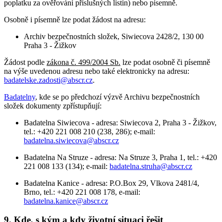
poplatku za ověřování příslušných listin) nebo písemně.
Osobně i písemně lze podat žádost na adresu:
Archiv bezpečnostních složek, Siwiecova 2428/2, 130 00
Praha 3 - Žižkov
Žádost podle
zákona č. 499/2004 Sb.
lze podat osobně či písemně
na výše uvedenou adresu nebo také elektronicky na adresu:
badatelske.zadosti@abscr.cz
.
Badatelny
, kde se po předchozí výzvě Archivu bezpečnostních
složek dokumenty zpřístupňují:
Badatelna Siwiecova - adresa: Siwiecova 2, Praha 3 - Žižkov,
tel.: +420 221 008 210 (238, 286); e-mail:
badatelna.siwiecova@abscr.cz
Badatelna Na Struze - adresa: Na Struze 3, Praha 1, tel.: +420
221 008 133 (134); e-mail:
badatelna.struha@abscr.cz
Badatelna Kanice - adresa: P.O.Box 29, Vlkova 2481/4,
Brno, tel.: +420 221 008 178, e-mail:
badatelna.kanice@abscr.cz
9. Kde, s kým a kdy životní situaci řešit