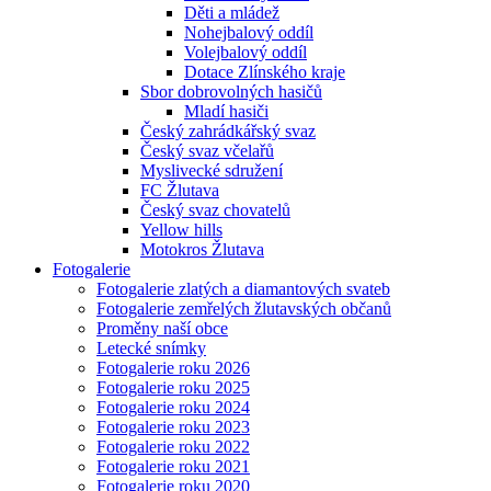
Děti a mládež
Nohejbalový oddíl
Volejbalový oddíl
Dotace Zlínského kraje
Sbor dobrovolných hasičů
Mladí hasiči
Český zahrádkářský svaz
Český svaz včelařů
Myslivecké sdružení
FC Žlutava
Český svaz chovatelů
Yellow hills
Motokros Žlutava
Fotogalerie
Fotogalerie zlatých a diamantových svateb
Fotogalerie zemřelých žlutavských občanů
Proměny naší obce
Letecké snímky
Fotogalerie roku 2026
Fotogalerie roku 2025
Fotogalerie roku 2024
Fotogalerie roku 2023
Fotogalerie roku 2022
Fotogalerie roku 2021
Fotogalerie roku 2020