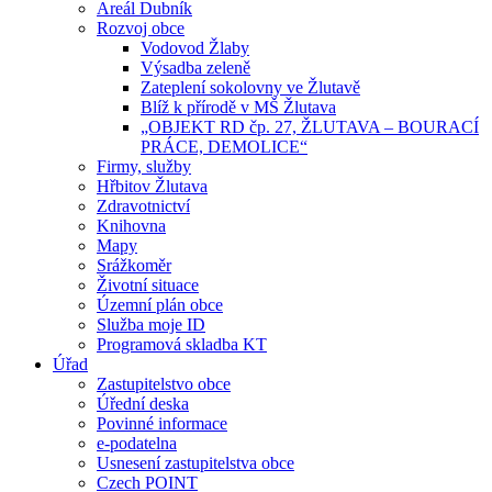
Areál Dubník
Rozvoj obce
Vodovod Žlaby
Výsadba zeleně
Zateplení sokolovny ve Žlutavě
Blíž k přírodě v MŠ Žlutava
„OBJEKT RD čp. 27, ŽLUTAVA – BOURACÍ
PRÁCE, DEMOLICE“
Firmy, služby
Hřbitov Žlutava
Zdravotnictví
Knihovna
Mapy
Srážkoměr
Životní situace
Územní plán obce
Služba moje ID
Programová skladba KT
Úřad
Zastupitelstvo obce
Úřední deska
Povinné informace
e-podatelna
Usnesení zastupitelstva obce
Czech POINT