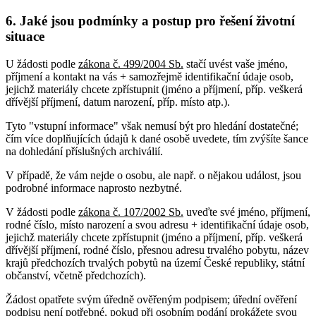
6. Jaké jsou podmínky a postup pro řešení životní
situace
U žádosti podle
zákona č. 499/2004 Sb.
stačí uvést vaše jméno,
příjmení a kontakt na vás + samozřejmě identifikační údaje osob,
jejichž materiály chcete zpřístupnit (jméno a příjmení, příp. veškerá
dřívější příjmení, datum narození, příp. místo atp.).
Tyto "vstupní informace" však nemusí být pro hledání dostatečné;
čím více doplňujících údajů k dané osobě uvedete, tím zvýšíte šance
na dohledání příslušných archiválií.
V případě, že vám nejde o osobu, ale např. o nějakou událost, jsou
podrobné informace naprosto nezbytné.
V žádosti podle
zákona č. 107/2002 Sb.
uveďte své jméno, příjmení,
rodné číslo, místo narození a svou adresu + identifikační údaje osob,
jejichž materiály chcete zpřístupnit (jméno a příjmení, příp. veškerá
dřívější příjmení, rodné číslo, přesnou adresu trvalého pobytu, název
krajů předchozích trvalých pobytů na území České republiky, státní
občanství, včetně předchozích).
Žádost opatřete svým úředně ověřeným podpisem; úřední ověření
podpisu není potřebné, pokud při osobním podání prokážete svou