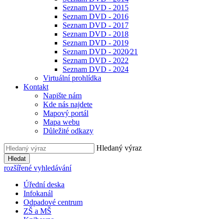
Seznam DVD - 2015
Seznam DVD - 2016
Seznam DVD - 2017
Seznam DVD - 2018
Seznam DVD - 2019
Seznam DVD - 2020⁄21
Seznam DVD - 2022
Seznam DVD - 2024
Virtuální prohlídka
Kontakt
Napište nám
Kde nás najdete
Mapový portál
Mapa webu
Důležité odkazy
Hledaný výraz
Hledat
rozšířené vyhledávání
Úřední deska
Infokanál
Odpadové centrum
ZŠ a MŠ