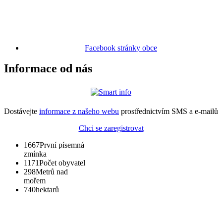
Facebook stránky obce
Informace od nás
Dostávejte
informace z našeho webu
prostřednictvím SMS a e-mailů
Chci se zaregistrovat
1667
První písemná
zmínka
1171
Počet obyvatel
298
Metrů nad
mořem
740
hektarů