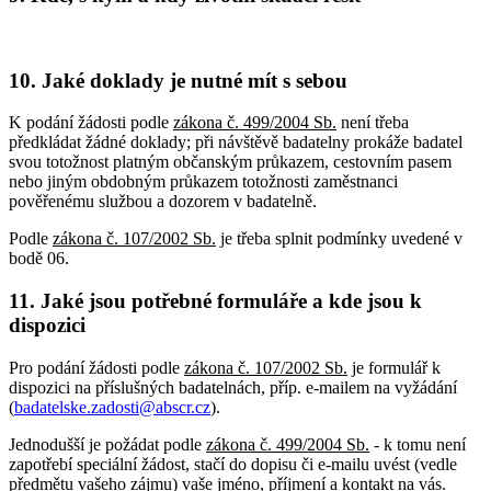
10. Jaké doklady je nutné mít s sebou
K podání žádosti podle
zákona č. 499/2004 Sb.
není třeba
předkládat žádné doklady; při návštěvě badatelny prokáže badatel
svou totožnost platným občanským průkazem, cestovním pasem
nebo jiným obdobným průkazem totožnosti zaměstnanci
pověřenému službou a dozorem v badatelně.
Podle
zákona č. 107/2002 Sb.
je třeba splnit podmínky uvedené v
bodě 06.
11. Jaké jsou potřebné formuláře a kde jsou k
dispozici
Pro podání žádosti podle
zákona č. 107/2002 Sb.
je formulář k
dispozici na příslušných badatelnách, příp. e-mailem na vyžádání
(
badatelske.zadosti@abscr.cz
).
Jednodušší je požádat podle
zákona č. 499/2004 Sb.
- k tomu není
zapotřebí speciální žádost, stačí do dopisu či e-mailu uvést (vedle
předmětu vašeho zájmu) vaše jméno, příjmení a kontakt na vás.