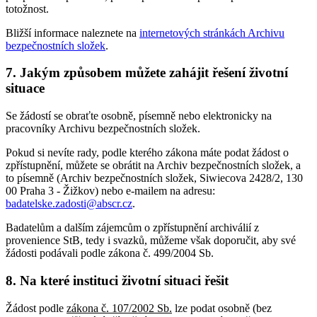
totožnost.
Bližší informace naleznete na
internetových stránkách Archivu
bezpečnostních složek
.
7. Jakým způsobem můžete zahájit řešení životní
situace
Se žádostí se obraťte osobně, písemně nebo elektronicky na
pracovníky Archivu bezpečnostních složek.
Pokud si nevíte rady, podle kterého zákona máte podat žádost o
zpřístupnění, můžete se obrátit na Archiv bezpečnostních složek, a
to písemně (Archiv bezpečnostních složek, Siwiecova 2428/2, 130
00 Praha 3 - Žižkov) nebo e-mailem na adresu:
badatelske.zadosti@abscr.cz
.
Badatelům a dalším zájemcům o zpřístupnění archiválií z
provenience StB, tedy i svazků, můžeme však doporučit, aby své
žádosti podávali podle zákona č. 499/2004 Sb.
8. Na které instituci životní situaci řešit
Žádost podle
zákona č. 107/2002 Sb.
lze podat osobně (bez