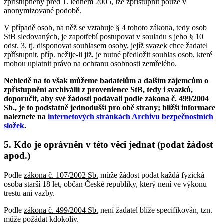
zpřístupněny před 1. lednem 2005, lze zpřístupnit pouze v
anonymizované podobě.
V případě osob, na něž se vztahuje § 4 tohoto zákona, tedy osob
StB sledovaných, je zapotřebí postupovat v souladu s jeho § 10
odst. 3, tj. disponovat souhlasem osoby, jejíž svazek chce žadatel
zpřístupnit, příp. nežije-li již, je nutné předložit souhlas osob, které
mohou uplatnit právo na ochranu osobnosti zemřelého.
Nehledě na to však můžeme badatelům a dalším zájemcům o
zpřístupnění archiválií z provenience StB, tedy i svazků,
doporučit, aby své žádosti podávali podle zákona č. 499/2004
Sb., je to podstatně jednodušší pro obě strany; bližší informace
naleznete na
internetových stránkách Archivu bezpečnostních
složek
.
5. Kdo je oprávněn v této věci jednat (podat žádost
apod.)
Podle
zákona č. 107/2002 Sb.
může žádost podat každá fyzická
osoba starší 18 let, občan České republiky, který není ve výkonu
trestu ani vazby.
Podle
zákona č. 499/2004 Sb.
není žadatel blíže specifikován, tzn.
může požádat kdokoliv.