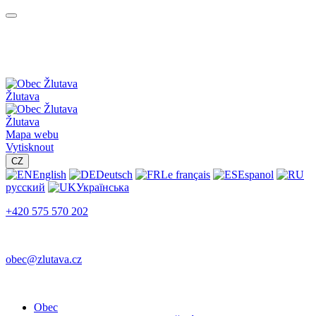
Žlutava
Žlutava
Mapa webu
Vytisknout
CZ
English
Deutsch
Le français
Espanol
русский
Українська
+420 575 570 202
obec@zlutava.cz
Obec