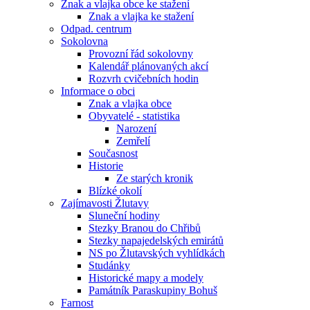
Znak a vlajka obce ke stažení
Znak a vlajka ke stažení
Odpad. centrum
Sokolovna
Provozní řád sokolovny
Kalendář plánovaných akcí
Rozvrh cvičebních hodin
Informace o obci
Znak a vlajka obce
Obyvatelé - statistika
Narození
Zemřelí
Současnost
Historie
Ze starých kronik
Blízké okolí
Zajímavosti Žlutavy
Sluneční hodiny
Stezky Branou do Chřibů
Stezky napajedelských emirátů
NS po Žlutavských vyhlídkách
Studánky
Historické mapy a modely
Památník Paraskupiny Bohuš
Farnost