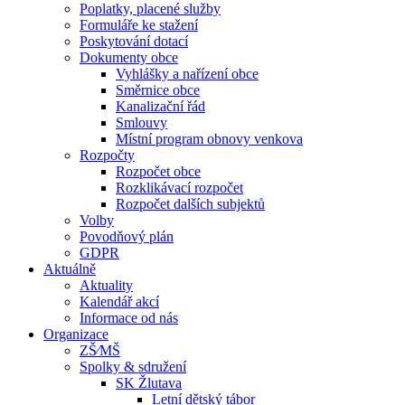
Poplatky, placené služby
Formuláře ke stažení
Poskytování dotací
Dokumenty obce
Vyhlášky a nařízení obce
Směrnice obce
Kanalizační řád
Smlouvy
Místní program obnovy venkova
Rozpočty
Rozpočet obce
Rozklikávací rozpočet
Rozpočet dalších subjektů
Volby
Povodňový plán
GDPR
Aktuálně
Aktuality
Kalendář akcí
Informace od nás
Organizace
ZŠ⁄MŠ
Spolky & sdružení
SK Žlutava
Letní dětský tábor