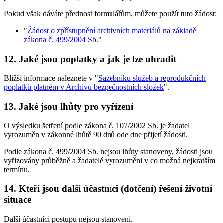
Pokud však dáváte přednost formulářům, můžete použít tuto žádost:
"
Žádost o zpřístupnění archivních materiálů na základě
zákona č. 499/2004 Sb.
"
12. Jaké jsou poplatky a jak je lze uhradit
Bližší informace naleznete v "
Sazebníku služeb a reprodukčních
poplatků platném v Archivu bezpečnostních složek
".
13. Jaké jsou lhůty pro vyřízení
O výsledku šetření podle
zákona č. 107/2002 Sb.
je žadatel
vyrozuměn v zákonné lhůtě 90 dnů ode dne přijetí žádosti.
Podle
zákona č. 499/2004 Sb.
nejsou lhůty stanoveny, žádosti jsou
vyřizovány průběžně a žadatelé vyrozuměni v co možná nejkratším
termínu.
14. Kteří jsou další účastníci (dotčení) řešení životní
situace
Další účastníci postupu nejsou stanoveni.