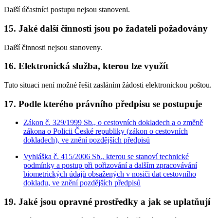
Další účastníci postupu nejsou stanoveni.
15. Jaké další činnosti jsou po žadateli požadovány
Další činnosti nejsou stanoveny.
16. Elektronická služba, kterou lze využít
Tuto situaci není možné řešit zasláním žádosti elektronickou poštou.
17. Podle kterého právního předpisu se postupuje
Zákon č. 329/1999 Sb., o cestovních dokladech a o změně
zákona o Policii České republiky (zákon o cestovních
dokladech), ve znění pozdějších předpisů
Vyhláška č. 415/2006 Sb., kterou se stanoví technické
podmínky a postup při pořizování a dalším zpracovávání
biometrických údajů obsažených v nosiči dat cestovního
dokladu, ve znění pozdějších předpisů
19. Jaké jsou opravné prostředky a jak se uplatňují