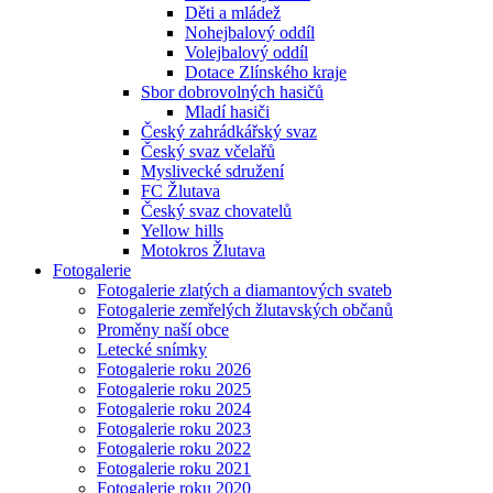
Děti a mládež
Nohejbalový oddíl
Volejbalový oddíl
Dotace Zlínského kraje
Sbor dobrovolných hasičů
Mladí hasiči
Český zahrádkářský svaz
Český svaz včelařů
Myslivecké sdružení
FC Žlutava
Český svaz chovatelů
Yellow hills
Motokros Žlutava
Fotogalerie
Fotogalerie zlatých a diamantových svateb
Fotogalerie zemřelých žlutavských občanů
Proměny naší obce
Letecké snímky
Fotogalerie roku 2026
Fotogalerie roku 2025
Fotogalerie roku 2024
Fotogalerie roku 2023
Fotogalerie roku 2022
Fotogalerie roku 2021
Fotogalerie roku 2020