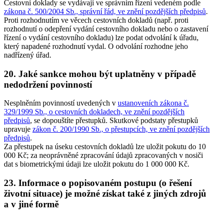
Cestovní doklady se vydávají ve správním řízení vedeném podle
zákona č. 500/2004 Sb., správní řád, ve znění pozdějších předpisů
.
Proti rozhodnutím ve věcech cestovních dokladů (např. proti
rozhodnutí o odepření vydání cestovního dokladu nebo o zastavení
řízení o vydání cestovního dokladu) lze podat odvolání k úřadu,
který napadené rozhodnutí vydal. O odvolání rozhodne jeho
nadřízený úřad.
20. Jaké sankce mohou být uplatněny v případě
nedodržení povinností
Nesplněním povinností uvedených v
ustanoveních zákona č.
329/1999 Sb., o cestovních dokladech, ve znění pozdějších
předpisů
, se dopouštíte přestupků. Skutkové podstaty přestupků
upravuje
zákon č. 200/1990 Sb., o přestupcích, ve znění pozdějších
předpisů
.
Za přestupek na úseku cestovních dokladů lze uložit pokutu do 10
000 Kč; za neoprávněné zpracování údajů zpracovaných v nosiči
dat s biometrickými údaji lze uložit pokutu do 1 000 000 Kč.
23. Informace o popisovaném postupu (o řešení
životní situace) je možné získat také z jiných zdrojů
a v jiné formě