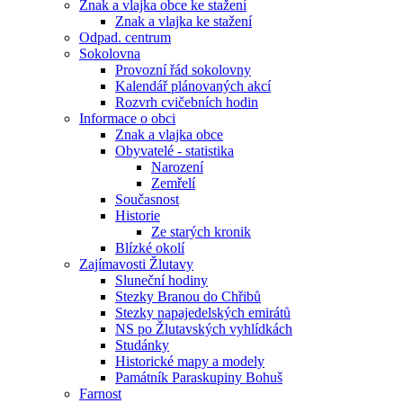
Znak a vlajka obce ke stažení
Znak a vlajka ke stažení
Odpad. centrum
Sokolovna
Provozní řád sokolovny
Kalendář plánovaných akcí
Rozvrh cvičebních hodin
Informace o obci
Znak a vlajka obce
Obyvatelé - statistika
Narození
Zemřelí
Současnost
Historie
Ze starých kronik
Blízké okolí
Zajímavosti Žlutavy
Sluneční hodiny
Stezky Branou do Chřibů
Stezky napajedelských emirátů
NS po Žlutavských vyhlídkách
Studánky
Historické mapy a modely
Památník Paraskupiny Bohuš
Farnost