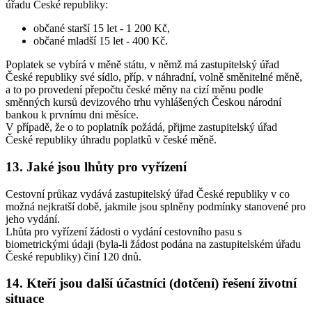
úřadu České republiky:
občané starší 15 let - 1 200 Kč,
občané mladší 15 let - 400 Kč.
Poplatek se vybírá v měně státu, v němž má zastupitelský úřad
České republiky své sídlo, příp. v náhradní, volně směnitelné měně,
a to po provedení přepočtu české měny na cizí měnu podle
směnných kursů devizového trhu vyhlášených Českou národní
bankou k prvnímu dni měsíce.
V případě, že o to poplatník požádá, přijme zastupitelský úřad
České republiky úhradu poplatků v české měně.
13. Jaké jsou lhůty pro vyřízení
Cestovní průkaz vydává zastupitelský úřad České republiky v co
možná nejkratší době, jakmile jsou splněny podmínky stanovené pro
jeho vydání.
Lhůta pro vyřízení žádosti o vydání cestovního pasu s
biometrickými údaji (byla-li žádost podána na zastupitelském úřadu
České republiky) činí 120 dnů.
14. Kteří jsou další účastníci (dotčení) řešení životní
situace