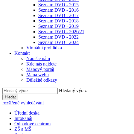
Seznam DVD - 2015
Seznam DVD - 2016
Seznam DVD - 2017
Seznam DVD - 2018
Seznam DVD - 2019
Seznam DVD - 2020⁄21
Seznam DVD - 2022
Seznam DVD - 2024
Virtuální prohlídka
Kontakt
Napište nám
Kde nás najdete
Mapový portál
Mapa webu
Důležité odkazy
Hledaný výraz
Hledat
rozšířené vyhledávání
Úřední deska
Infokanál
Odpadové centrum
ZŠ a MŠ