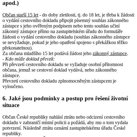
apod.)
Občan starší 15 let
- do doby zletilosti, tj. do 18 let, je třeba k žádosti
o vydání cestovního dokladu připojit písemný souhlas zákonného
zástupce s jeho ověřeným podpisem nebo tento souhlas učiní
zákonný zástupce přímo na zastupitelském úřadu do formuláře
žádosti o vydání cestovního dokladu (souhlas zákonného zástupce
se nevyžaduje, pokud je jeho opatření spojeno s překážkou těžko
překonatelnou).
Za občana mladšího 15 let podává žádost jeho
zákonný zástupce
.
- Kdo může doklad převzít
:
Při převzetí cestovního dokladu se vyžaduje osobní přítomnost
občana, jemuž se cestovní doklad vydává, nebo zákonného
zástupce.
Převzetí cestovního dokladu zplnomocněným zástupcem je
vyloučeno.
6. Jaké jsou podmínky a postup pro řešení životní
situace
Občan České republiky nahlásí ztrátu nebo odcizení cestovního
dokladu v zahraničí místní policii a požádá, aby mu o tom vydala
potvrzení. Následně ztrátu oznámí zastupitelskému úřadu České
republiky.