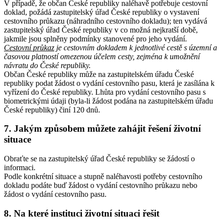
V případě, že občan České republiky naléhavě potřebuje cestovní
doklad, požádá zastupitelský úřad České republiky o vystavení
cestovního průkazu (náhradního cestovního dokladu); ten vydává
zastupitelský úřad České republiky v co možná nejkratší době,
jakmile jsou splněny podmínky stanovené pro jeho vydání.
Cestovní průkaz
je cestovním dokladem k jednotlivé cestě s územní a
časovou platností omezenou účelem cesty, zejména k umožnění
návratu do České republiky.
Občan České republiky může na zastupitelském úřadu České
republiky podat žádost o vydání cestovního pasu, která je zasílána k
vyřízení do České republiky. Lhůta pro vydání cestovního pasu s
biometrickými údaji (byla-li žádost podána na zastupitelském úřadu
České republiky) činí 120 dnů.
7. Jakým způsobem můžete zahájit řešení životní
situace
Obraťte se na zastupitelský úřad České republiky se žádostí o
informaci.
Podle konkrétní situace a stupně naléhavosti potřeby cestovního
dokladu podáte buď žádost o vydání cestovního průkazu nebo
žádost o vydání cestovního pasu.
8. Na které instituci životní situaci řešit