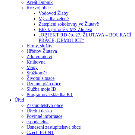
Areál Dubník
Rozvoj obce
Vodovod Žlaby
Výsadba zeleně
Zateplení sokolovny ve Žlutavě
Blíž k přírodě v MŠ Žlutava
„OBJEKT RD čp. 27, ŽLUTAVA – BOURACÍ
PRÁCE, DEMOLICE“
Firmy, služby
Hřbitov Žlutava
Zdravotnictví
Knihovna
Mapy
Srážkoměr
Životní situace
Územní plán obce
Služba moje ID
Programová skladba KT
Úřad
Zastupitelstvo obce
Úřední deska
Povinné informace
e-podatelna
Usnesení zastupitelstva obce
Czech POINT