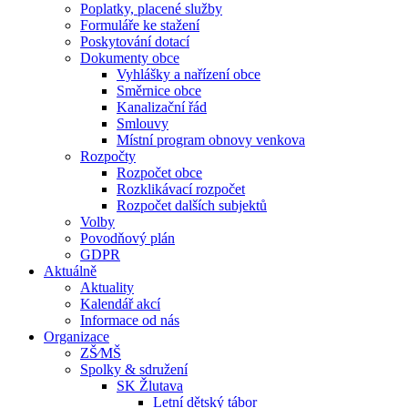
Poplatky, placené služby
Formuláře ke stažení
Poskytování dotací
Dokumenty obce
Vyhlášky a nařízení obce
Směrnice obce
Kanalizační řád
Smlouvy
Místní program obnovy venkova
Rozpočty
Rozpočet obce
Rozklikávací rozpočet
Rozpočet dalších subjektů
Volby
Povodňový plán
GDPR
Aktuálně
Aktuality
Kalendář akcí
Informace od nás
Organizace
ZŠ⁄MŠ
Spolky & sdružení
SK Žlutava
Letní dětský tábor