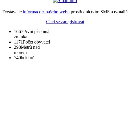
Dostávejte
informace z našeho webu
prostřednictvím SMS a e-mailů
Chci se zaregistrovat
1667
První písemná
zmínka
1171
Počet obyvatel
298
Metrů nad
mořem
740
hektarů