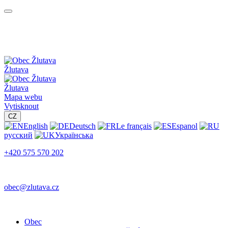
Žlutava
Žlutava
Mapa webu
Vytisknout
CZ
English
Deutsch
Le français
Espanol
русский
Українська
+420 575 570 202
obec@zlutava.cz
Obec