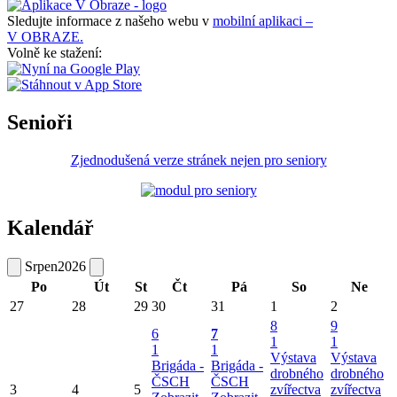
Sledujte informace z našeho webu v
mobilní aplikaci –
V OBRAZE.
Volně ke stažení:
Senioři
Zjednodušená verze stránek nejen pro seniory
Kalendář
Srpen
2026
Po
Út
St
Čt
Pá
So
Ne
27
28
29
30
31
1
2
8
9
6
7
1
1
1
1
Výstava
Výstava
Brigáda -
Brigáda -
drobného
drobného
ČSCH
ČSCH
3
4
5
zvířectva
zvířectva