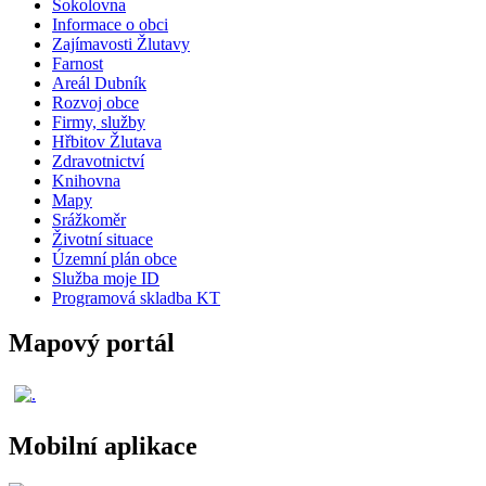
Sokolovna
Informace o obci
Zajímavosti Žlutavy
Farnost
Areál Dubník
Rozvoj obce
Firmy, služby
Hřbitov Žlutava
Zdravotnictví
Knihovna
Mapy
Srážkoměr
Životní situace
Územní plán obce
Služba moje ID
Programová skladba KT
Mapový portál
Mobilní aplikace