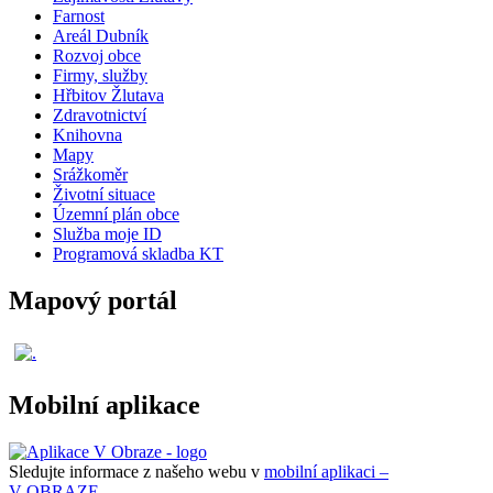
Farnost
Areál Dubník
Rozvoj obce
Firmy, služby
Hřbitov Žlutava
Zdravotnictví
Knihovna
Mapy
Srážkoměr
Životní situace
Územní plán obce
Služba moje ID
Programová skladba KT
Mapový portál
Mobilní aplikace
Sledujte informace z našeho webu v
mobilní aplikaci –
V OBRAZE.