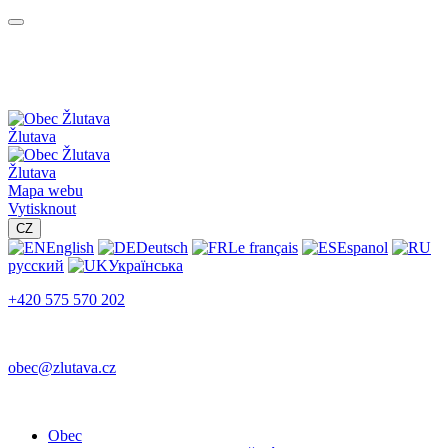
Žlutava
Žlutava
Mapa webu
Vytisknout
CZ
English
Deutsch
Le français
Espanol
русский
Українська
+420 575 570 202
obec@zlutava.cz
Obec