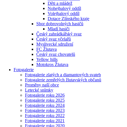
Děti a mládež
Nohejbalový oddíl
Volejbalový oddíl
Dotace Zlínského kraje
Sbor dobrovolných hasičů
Mladí hasiči
Český zahrádkářský svaz
Český svaz včelařů
Myslivecké sdružení
FC Žlutava
Český svaz chovatelů
Yellow hills
Motokros Žlutava
Fotogalerie
Fotogalerie zlatých a diamantových svateb
Fotogalerie zemřelých žlutavských občanů
Proměny naší obce
Letecké snímky
Fotogalerie roku 2026
Fotogalerie roku 2025
Fotogalerie roku 2024
Fotogalerie roku 2023
Fotogalerie roku 2022
Fotogalerie roku 2021
Fotogalerie roku 2020