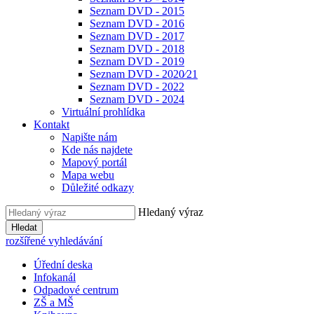
Seznam DVD - 2015
Seznam DVD - 2016
Seznam DVD - 2017
Seznam DVD - 2018
Seznam DVD - 2019
Seznam DVD - 2020⁄21
Seznam DVD - 2022
Seznam DVD - 2024
Virtuální prohlídka
Kontakt
Napište nám
Kde nás najdete
Mapový portál
Mapa webu
Důležité odkazy
Hledaný výraz
Hledat
rozšířené vyhledávání
Úřední deska
Infokanál
Odpadové centrum
ZŠ a MŠ