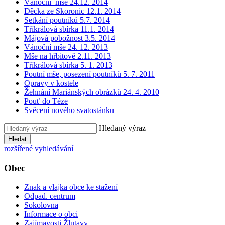
Vánoční mše 24.12. 2014
Děcka ze Skoronic 12.1. 2014
Setkání poutníků 5.7. 2014
Tříkrálová sbírka 11.1. 2014
Májová pobožnost 3.5. 2014
Vánoční mše 24. 12. 2013
Mše na hřbitově 2.11. 2013
Tříkrálová sbírka 5. 1. 2013
Poutní mše, posezení poutníků 5. 7. 2011
Opravy v kostele
Žehnání Mariánských obrázků 24. 4. 2010
Pouť do Téze
Svěcení nového svatostánku
Hledaný výraz
Hledat
rozšířené vyhledávání
Obec
Znak a vlajka obce ke stažení
Odpad. centrum
Sokolovna
Informace o obci
Zajímavosti Žlutavy