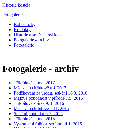
Historie kostela
Fotogalerie
Bohoslužby
Kontakty
Historie a součastnost kostela
Fotogalerie - archiv
Fotogalerie
Fotogalerie - archiv
Tříkrálová sbírka 2017
Mše sv. na hřbitově rok 2017
Poděkování za úrodu, setkání 18.9. 2016
Májová pobožnost v přírodě 7.5. 2016
Tříkrálová sbírka 9. 1. 2016
Mše sv. na hřbitově 1.11. 2015
Setkání poutníků 6.7. 2015
Tříkrálová sbírka 2015
Vystoupení folklor. souboru 4.1. 2015