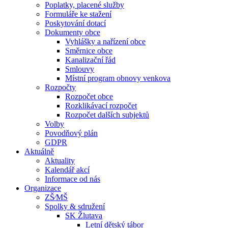
Poplatky, placené služby
Formuláře ke stažení
Poskytování dotací
Dokumenty obce
Vyhlášky a nařízení obce
Směrnice obce
Kanalizační řád
Smlouvy
Místní program obnovy venkova
Rozpočty
Rozpočet obce
Rozklikávací rozpočet
Rozpočet dalších subjektů
Volby
Povodňový plán
GDPR
Aktuálně
Aktuality
Kalendář akcí
Informace od nás
Organizace
ZŠ⁄MŠ
Spolky & sdružení
SK Žlutava
Letní dětský tábor