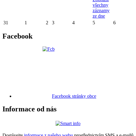
všechny
záznamy
ze dne
31
1
2
3
4
5
6
Facebook
Facebook stránky obce
Informace od nás
Dostávejte
informace z našeho webu
prostřednictvím SMS a e-mailů