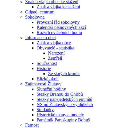
Znak a vlajka obce ke stažení
Znak a vlajka ke stažení
Odpad. centrum
Sokolovna
Provozní řád sokolovny
Kalendář plánovaných akcí
Rozvrh cvičebních hodin
Informace o obci
Znak a vlajka obce
Obyvatelé - statistika
Narození
Zemřelí
Současnost
Historie
Ze starých kronik
Blízké okolí
Zajímavosti Žlutavy
Sluneční hodiny
Stezky Branou do Chřibů
Stezky napajedelských emirátů
NS po Žlutavských vyhlídkách
Studánky
Historické mapy a modely
Památník Paraskupiny Bohuš
Farnost