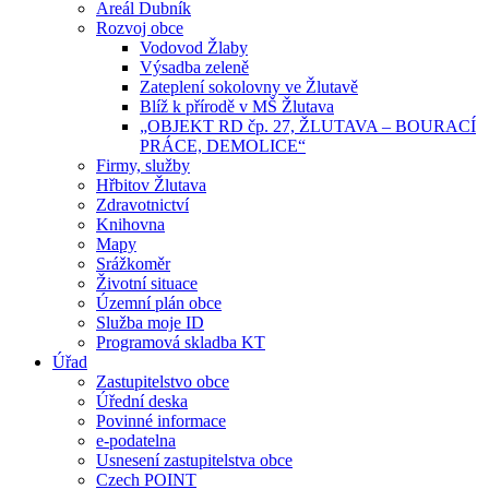
Areál Dubník
Rozvoj obce
Vodovod Žlaby
Výsadba zeleně
Zateplení sokolovny ve Žlutavě
Blíž k přírodě v MŠ Žlutava
„OBJEKT RD čp. 27, ŽLUTAVA – BOURACÍ
PRÁCE, DEMOLICE“
Firmy, služby
Hřbitov Žlutava
Zdravotnictví
Knihovna
Mapy
Srážkoměr
Životní situace
Územní plán obce
Služba moje ID
Programová skladba KT
Úřad
Zastupitelstvo obce
Úřední deska
Povinné informace
e-podatelna
Usnesení zastupitelstva obce
Czech POINT