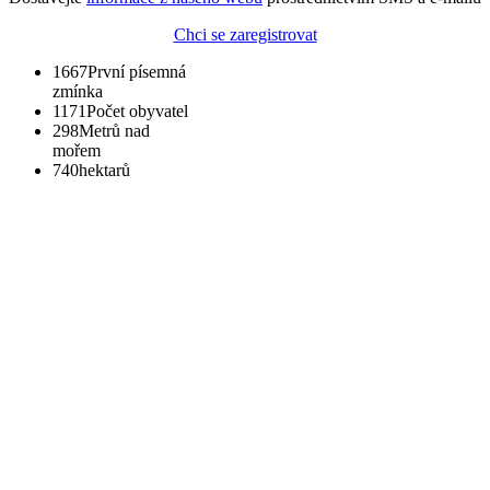
Chci se zaregistrovat
1667
První písemná
zmínka
1171
Počet obyvatel
298
Metrů nad
mořem
740
hektarů