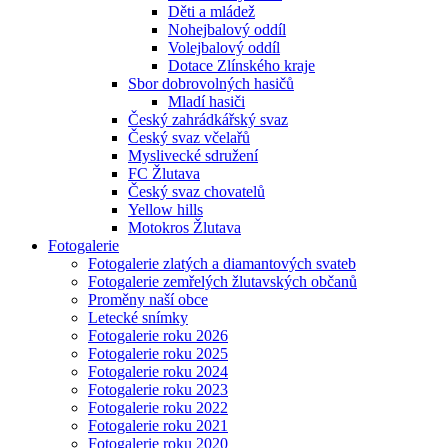
Děti a mládež
Nohejbalový oddíl
Volejbalový oddíl
Dotace Zlínského kraje
Sbor dobrovolných hasičů
Mladí hasiči
Český zahrádkářský svaz
Český svaz včelařů
Myslivecké sdružení
FC Žlutava
Český svaz chovatelů
Yellow hills
Motokros Žlutava
Fotogalerie
Fotogalerie zlatých a diamantových svateb
Fotogalerie zemřelých žlutavských občanů
Proměny naší obce
Letecké snímky
Fotogalerie roku 2026
Fotogalerie roku 2025
Fotogalerie roku 2024
Fotogalerie roku 2023
Fotogalerie roku 2022
Fotogalerie roku 2021
Fotogalerie roku 2020