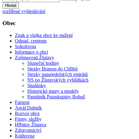
Hledat
rozšířené vyhledávání
Obec
Znak a vlajka obce ke stažení
Odpad. centrum
Sokolovna
Informace o obci
Zajímavosti Žlutavy
Sluneční hodiny
Stezky Branou do Chřibů
Stezky napajedelských emirátů
NS po Žlutavských vyhlídkách
Studánky
Historické mapy a modely
Památník Paraskupiny Bohuš
Farnost
Areál Dubník
Rozvoj obce
Firmy, služby
Hřbitov Žlutava
Zdravotnictví
Knihovna