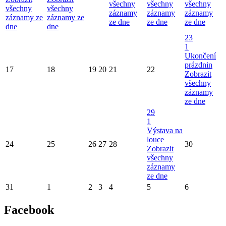
všechny
všechny
všechny
všechny
všechny
záznamy
záznamy
záznamy
záznamy ze
záznamy ze
ze dne
ze dne
ze dne
dne
dne
23
1
Ukončení
prázdnin
17
18
19
20
21
22
Zobrazit
všechny
záznamy
ze dne
29
1
Výstava na
louce
24
25
26
27
28
30
Zobrazit
všechny
záznamy
ze dne
31
1
2
3
4
5
6
Facebook