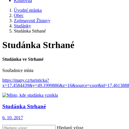
Knihovna
Úvodní stránka
Obec
Zajímavosti Žlutavy
Studánky
Studánka Strhané
Studánka Strhané
Studánka ve Strhané
Souřadnice místa
https://mapy.cz/turisticka?
x=17.4584439&y=49.1999886&z=16&source=coor&id=17.461388
Studánka Strhané
6. 10. 2017
Hledaný výraz