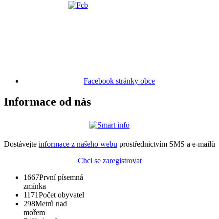
Facebook stránky obce
Informace od nás
Dostávejte
informace z našeho webu
prostřednictvím SMS a e-mailů
Chci se zaregistrovat
1667
První písemná
zmínka
1171
Počet obyvatel
298
Metrů nad
mořem