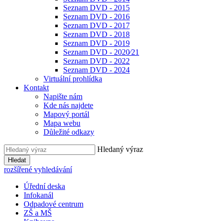
Seznam DVD - 2015
Seznam DVD - 2016
Seznam DVD - 2017
Seznam DVD - 2018
Seznam DVD - 2019
Seznam DVD - 2020⁄21
Seznam DVD - 2022
Seznam DVD - 2024
Virtuální prohlídka
Kontakt
Napište nám
Kde nás najdete
Mapový portál
Mapa webu
Důležité odkazy
Hledaný výraz
Hledat
rozšířené vyhledávání
Úřední deska
Infokanál
Odpadové centrum
ZŠ a MŠ