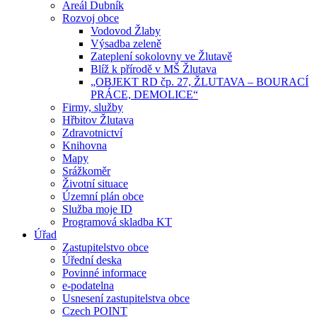
Areál Dubník
Rozvoj obce
Vodovod Žlaby
Výsadba zeleně
Zateplení sokolovny ve Žlutavě
Blíž k přírodě v MŠ Žlutava
„OBJEKT RD čp. 27, ŽLUTAVA – BOURACÍ
PRÁCE, DEMOLICE“
Firmy, služby
Hřbitov Žlutava
Zdravotnictví
Knihovna
Mapy
Srážkoměr
Životní situace
Územní plán obce
Služba moje ID
Programová skladba KT
Úřad
Zastupitelstvo obce
Úřední deska
Povinné informace
e-podatelna
Usnesení zastupitelstva obce
Czech POINT