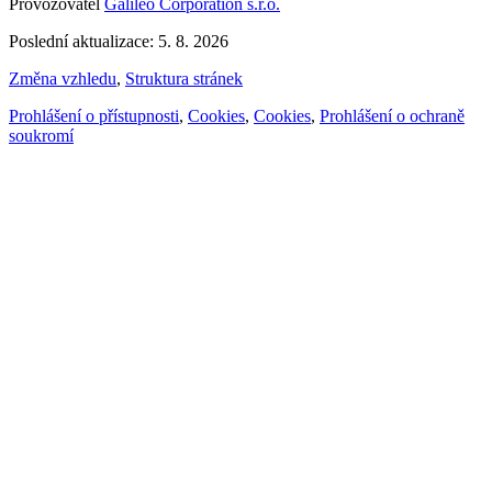
Provozovatel
Galileo Corporation s.r.o.
Poslední aktualizace: 5. 8. 2026
Změna vzhledu
,
Struktura stránek
Prohlášení o přístupnosti
,
Cookies
,
Cookies
,
Prohlášení o ochraně
soukromí