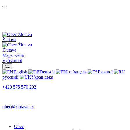
Žlutava
Žlutava
Mapa webu
Vytisknout
CZ
English
Deutsch
Le français
Espanol
русский
Українська
+420 575 570 202
obec@zlutava.cz
Obec