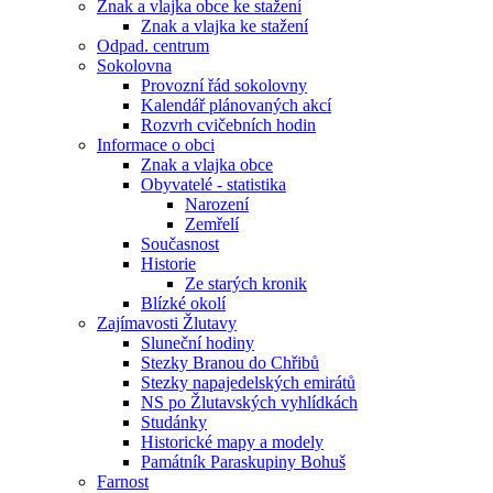
Znak a vlajka obce ke stažení
Znak a vlajka ke stažení
Odpad. centrum
Sokolovna
Provozní řád sokolovny
Kalendář plánovaných akcí
Rozvrh cvičebních hodin
Informace o obci
Znak a vlajka obce
Obyvatelé - statistika
Narození
Zemřelí
Současnost
Historie
Ze starých kronik
Blízké okolí
Zajímavosti Žlutavy
Sluneční hodiny
Stezky Branou do Chřibů
Stezky napajedelských emirátů
NS po Žlutavských vyhlídkách
Studánky
Historické mapy a modely
Památník Paraskupiny Bohuš
Farnost