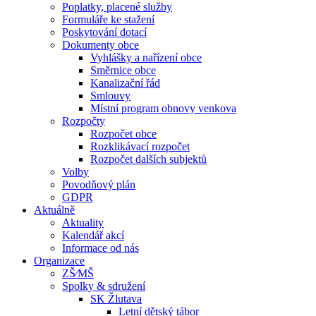
Poplatky, placené služby
Formuláře ke stažení
Poskytování dotací
Dokumenty obce
Vyhlášky a nařízení obce
Směrnice obce
Kanalizační řád
Smlouvy
Místní program obnovy venkova
Rozpočty
Rozpočet obce
Rozklikávací rozpočet
Rozpočet dalších subjektů
Volby
Povodňový plán
GDPR
Aktuálně
Aktuality
Kalendář akcí
Informace od nás
Organizace
ZŠ⁄MŠ
Spolky & sdružení
SK Žlutava
Letní dětský tábor