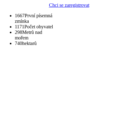
Chci se zaregistrovat
1667
První písemná
zmínka
1171
Počet obyvatel
298
Metrů nad
mořem
740
hektarů