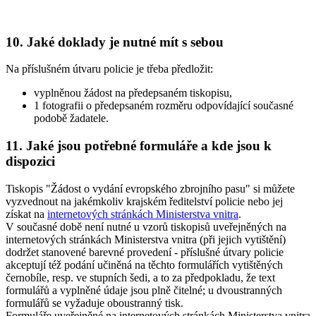
10. Jaké doklady je nutné mít s sebou
Na příslušném útvaru policie je třeba předložit:
vyplněnou žádost na předepsaném tiskopisu,
1 fotografii o předepsaném rozměru odpovídající současné
podobě žadatele.
11. Jaké jsou potřebné formuláře a kde jsou k
dispozici
Tiskopis "Žádost o vydání evropského zbrojního pasu" si můžete
vyzvednout na jakémkoliv krajském ředitelství policie nebo jej
získat na
internetových stránkách Ministerstva vnitra
.
V současné době není nutné u vzorů tiskopisů uveřejněných na
internetových stránkách Ministerstva vnitra (při jejich vytištění)
dodržet stanovené barevné provedení - příslušné útvary policie
akceptují též podání učiněná na těchto formulářích vytištěných
černobíle, resp. ve stupních šedi, a to za předpokladu, že text
formulářů a vyplněné údaje jsou plně čitelné; u dvoustranných
formulářů se vyžaduje oboustranný tisk.
Formuláře uveřejněné na internetových stránkách Ministerstva vnitra