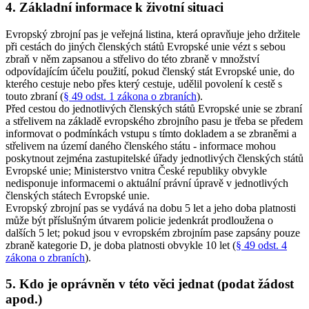
4. Základní informace k životní situaci
Evropský zbrojní pas je veřejná listina, která opravňuje jeho držitele
při cestách do jiných členských států Evropské unie vézt s sebou
zbraň v něm zapsanou a střelivo do této zbraně v množství
odpovídajícím účelu použití, pokud členský stát Evropské unie, do
kterého cestuje nebo přes který cestuje, udělil povolení k cestě s
touto zbraní (
§ 49 odst. 1 zákona o zbraních
).
Před cestou do jednotlivých členských států Evropské unie se zbraní
a střelivem na základě evropského zbrojního pasu je třeba se předem
informovat o podmínkách vstupu s tímto dokladem a se zbraněmi a
střelivem na území daného členského státu - informace mohou
poskytnout zejména zastupitelské úřady jednotlivých členských států
Evropské unie; Ministerstvo vnitra České republiky obvykle
nedisponuje informacemi o aktuální právní úpravě v jednotlivých
členských státech Evropské unie.
Evropský zbrojní pas se vydává na dobu 5 let a jeho doba platnosti
může být příslušným útvarem policie jedenkrát prodloužena o
dalších 5 let; pokud jsou v evropském zbrojním pase zapsány pouze
zbraně kategorie D, je doba platnosti obvykle 10 let (
§ 49 odst. 4
zákona o zbraních
).
5. Kdo je oprávněn v této věci jednat (podat žádost
apod.)