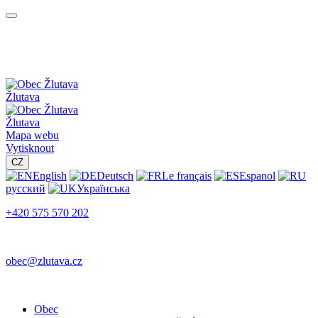
Žlutava
Žlutava
Mapa webu
Vytisknout
CZ
English
Deutsch
Le français
Espanol
русский
Українська
+420 575 570 202
obec@zlutava.cz
Obec