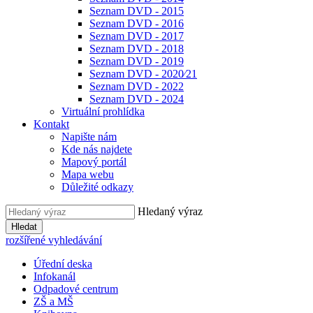
Seznam DVD - 2015
Seznam DVD - 2016
Seznam DVD - 2017
Seznam DVD - 2018
Seznam DVD - 2019
Seznam DVD - 2020⁄21
Seznam DVD - 2022
Seznam DVD - 2024
Virtuální prohlídka
Kontakt
Napište nám
Kde nás najdete
Mapový portál
Mapa webu
Důležité odkazy
Hledaný výraz
Hledat
rozšířené vyhledávání
Úřední deska
Infokanál
Odpadové centrum
ZŠ a MŠ