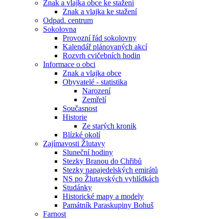
Znak a vlajka obce ke stažení
Znak a vlajka ke stažení
Odpad. centrum
Sokolovna
Provozní řád sokolovny
Kalendář plánovaných akcí
Rozvrh cvičebních hodin
Informace o obci
Znak a vlajka obce
Obyvatelé - statistika
Narození
Zemřelí
Současnost
Historie
Ze starých kronik
Blízké okolí
Zajímavosti Žlutavy
Sluneční hodiny
Stezky Branou do Chřibů
Stezky napajedelských emirátů
NS po Žlutavských vyhlídkách
Studánky
Historické mapy a modely
Památník Paraskupiny Bohuš
Farnost