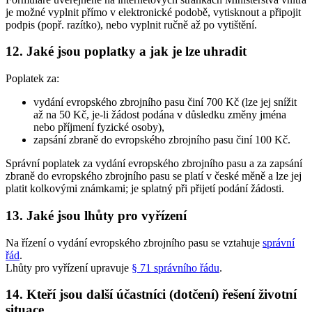
je možné vyplnit přímo v elektronické podobě, vytisknout a připojit
podpis (popř. razítko), nebo vyplnit ručně až po vytištění.
12. Jaké jsou poplatky a jak je lze uhradit
Poplatek za:
vydání evropského zbrojního pasu činí 700 Kč (lze jej snížit
až na 50 Kč, je-li žádost podána v důsledku změny jména
nebo příjmení fyzické osoby),
zapsání zbraně do evropského zbrojního pasu činí 100 Kč.
Správní poplatek za vydání evropského zbrojního pasu a za zapsání
zbraně do evropského zbrojního pasu se platí v české měně a lze jej
platit kolkovými známkami; je splatný při přijetí podání žádosti.
13. Jaké jsou lhůty pro vyřízení
Na řízení o vydání evropského zbrojního pasu se vztahuje
správní
řád
.
Lhůty pro vyřízení upravuje
§ 71 správního řádu
.
14. Kteří jsou další účastníci (dotčení) řešení životní
situace