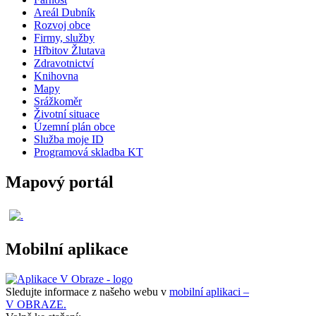
Areál Dubník
Rozvoj obce
Firmy, služby
Hřbitov Žlutava
Zdravotnictví
Knihovna
Mapy
Srážkoměr
Životní situace
Územní plán obce
Služba moje ID
Programová skladba KT
Mapový portál
Mobilní aplikace
Sledujte informace z našeho webu v
mobilní aplikaci –
V OBRAZE.