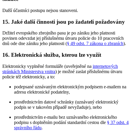
Další účastníci postupu nejsou stanoveni.
15. Jaké další činnosti jsou po žadateli požadovány
Držitel evropského zbrojního pasu je po zániku jeho platnosti
povinen odevzdat jej příslušnému útvaru policie do 10 pracovních
dnů ode dne zániku jeho platnosti (
§ 49 odst. 7 zákona o zbraních
).
16. Elektronická služba, kterou lze využít
Elektronicky vyplněné formuláře (uveřejněné na
internetových
stránkách Ministerstva vnitra
) je možné zaslat příslušnému útvaru
policie též elektronicky, a to:
podepsané uznávaným elektronickým podpisem e-mailem na
adresu elektronické podatelny,
prostřednictvím datové schránky (uznávaný elektronický
podpis se v takovém případě nevyžaduje), nebo
prostřednictvím e-mailu bez uznávaného elektronického
podpisu s doplněním podání standardní cestou dle
§ 37 odst. 4
správního řádu
.