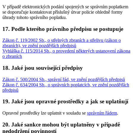
V případě elektronických podání spojených se správním poplatkem
se doporučuje kontaktovat příslušný útvar policie ohledně formy
úhrady tohoto správního poplatku.
17. Podle kterého právního předpisu se postupuje
Zákon č. 119/2002 Sb., o střelných zbraních a střelivu (zákon o
zbraních), ve znění pozdějších předpisů
Vyhláška č. 115/2014 Sb., o provedení některých ustanovení zákona
o zbraních
18. Jaké jsou související předpisy
Zákon č. 500/2004 Sb., správní řád, ve znění pozdějších předpisů
Zákon č. 634/2004 Sb., o správních poplatcích, ve znění pozdějších
předpisů
19. Jaké jsou opravné prostředky a jak se uplatňují
Opravné prostředky lze uplatnit v souladu se
správním řádem
.
20. Jaké sankce mohou být uplatněny v případě
nedodržení povinností