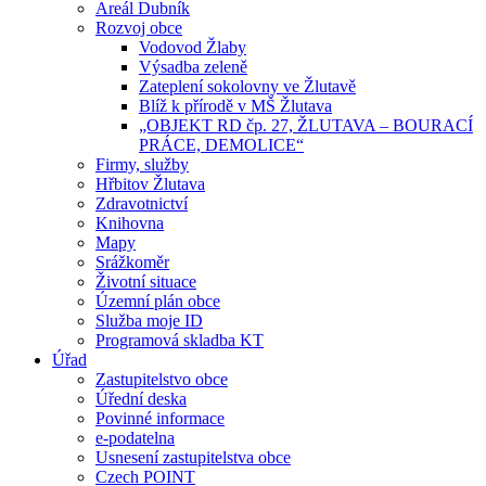
Areál Dubník
Rozvoj obce
Vodovod Žlaby
Výsadba zeleně
Zateplení sokolovny ve Žlutavě
Blíž k přírodě v MŠ Žlutava
„OBJEKT RD čp. 27, ŽLUTAVA – BOURACÍ
PRÁCE, DEMOLICE“
Firmy, služby
Hřbitov Žlutava
Zdravotnictví
Knihovna
Mapy
Srážkoměr
Životní situace
Územní plán obce
Služba moje ID
Programová skladba KT
Úřad
Zastupitelstvo obce
Úřední deska
Povinné informace
e-podatelna
Usnesení zastupitelstva obce
Czech POINT