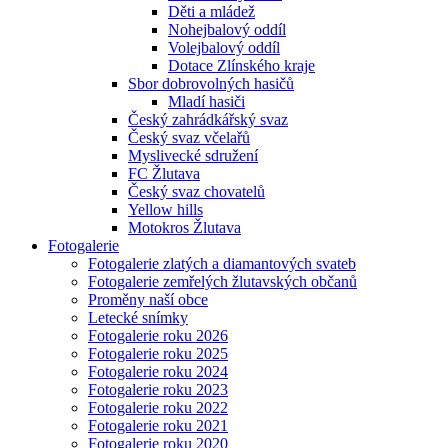
Děti a mládež
Nohejbalový oddíl
Volejbalový oddíl
Dotace Zlínského kraje
Sbor dobrovolných hasičů
Mladí hasiči
Český zahrádkářský svaz
Český svaz včelařů
Myslivecké sdružení
FC Žlutava
Český svaz chovatelů
Yellow hills
Motokros Žlutava
Fotogalerie
Fotogalerie zlatých a diamantových svateb
Fotogalerie zemřelých žlutavských občanů
Proměny naší obce
Letecké snímky
Fotogalerie roku 2026
Fotogalerie roku 2025
Fotogalerie roku 2024
Fotogalerie roku 2023
Fotogalerie roku 2022
Fotogalerie roku 2021
Fotogalerie roku 2020