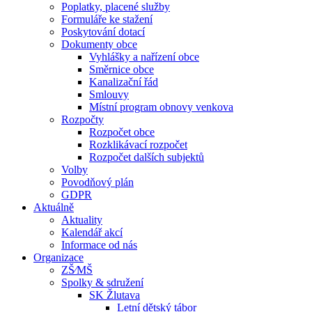
Poplatky, placené služby
Formuláře ke stažení
Poskytování dotací
Dokumenty obce
Vyhlášky a nařízení obce
Směrnice obce
Kanalizační řád
Smlouvy
Místní program obnovy venkova
Rozpočty
Rozpočet obce
Rozklikávací rozpočet
Rozpočet dalších subjektů
Volby
Povodňový plán
GDPR
Aktuálně
Aktuality
Kalendář akcí
Informace od nás
Organizace
ZŠ⁄MŠ
Spolky & sdružení
SK Žlutava
Letní dětský tábor