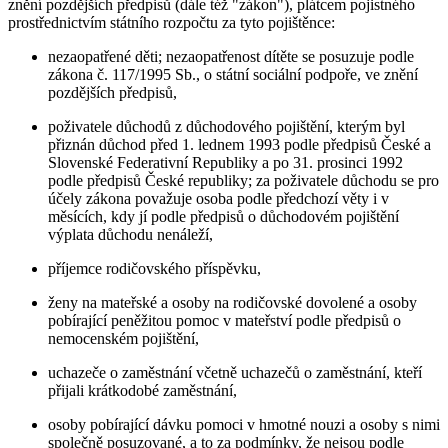
znění pozdějších předpisů (dále též "zákon"), plátcem pojistného
prostřednictvím státního rozpočtu za tyto pojištěnce:
nezaopatřené děti; nezaopatřenost dítěte se posuzuje podle
zákona č. 117/1995 Sb., o státní sociální podpoře, ve znění
pozdějších předpisů,
poživatele důchodů z důchodového pojištění, kterým byl
přiznán důchod před 1. lednem 1993 podle předpisů České a
Slovenské Federativní Republiky a po 31. prosinci 1992
podle předpisů České republiky; za poživatele důchodu se pro
účely zákona považuje osoba podle předchozí věty i v
měsících, kdy jí podle předpisů o důchodovém pojištění
výplata důchodu nenáleží,
příjemce rodičovského příspěvku,
ženy na mateřské a osoby na rodičovské dovolené a osoby
pobírající peněžitou pomoc v mateřství podle předpisů o
nemocenském pojištění,
uchazeče o zaměstnání včetně uchazečů o zaměstnání, kteří
přijali krátkodobé zaměstnání,
osoby pobírající dávku pomoci v hmotné nouzi a osoby s nimi
společně posuzované, a to za podmínky, že nejsou podle