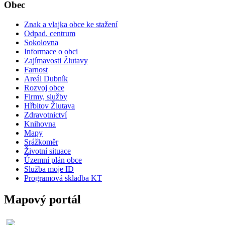
Obec
Znak a vlajka obce ke stažení
Odpad. centrum
Sokolovna
Informace o obci
Zajímavosti Žlutavy
Farnost
Areál Dubník
Rozvoj obce
Firmy, služby
Hřbitov Žlutava
Zdravotnictví
Knihovna
Mapy
Srážkoměr
Životní situace
Územní plán obce
Služba moje ID
Programová skladba KT
Mapový portál