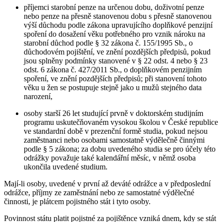
příjemci starobní penze na určenou dobu, doživotní penze
nebo penze na přesně stanovenou dobu s přesně stanovenou
výší důchodu podle zákona upravujícího doplňkové penzijní
spoření do dosažení věku potřebného pro vznik nároku na
starobní důchod podle § 32 zákona č. 155/1995 Sb., o
důchodovém pojištění, ve znění pozdějších předpisů, pokud
jsou splněny podmínky stanovené v § 22 odst. 4 nebo § 23
odst. 6 zákona č. 427/2011 Sb., o doplňkovém penzijním
spoření, ve znění pozdějších předpisů; při stanovení tohoto
věku u žen se postupuje stejně jako u mužů stejného data
narození,
osoby starší 26 let studující prvně v doktorském studijním
programu uskutečňovaném vysokou školou v České republice
ve standardní době v prezenční formě studia, pokud nejsou
zaměstnanci nebo osobami samostatně výdělečně činnými
podle § 5 zákona; za dobu uvedeného studia se pro účely této
odrážky považuje také kalendářní měsíc, v němž osoba
ukončila uvedené studium.
Mají-li osoby, uvedené v první až deváté odrážce a v předposlední
odrážce, příjmy ze zaměstnání nebo ze samostatné výdělečné
činnosti, je plátcem pojistného stát i tyto osoby.
Povinnost státu platit pojistné za pojištěnce vzniká dnem, kdy se stát