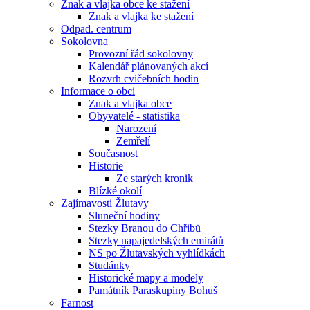
Znak a vlajka obce ke stažení
Znak a vlajka ke stažení
Odpad. centrum
Sokolovna
Provozní řád sokolovny
Kalendář plánovaných akcí
Rozvrh cvičebních hodin
Informace o obci
Znak a vlajka obce
Obyvatelé - statistika
Narození
Zemřelí
Současnost
Historie
Ze starých kronik
Blízké okolí
Zajímavosti Žlutavy
Sluneční hodiny
Stezky Branou do Chřibů
Stezky napajedelských emirátů
NS po Žlutavských vyhlídkách
Studánky
Historické mapy a modely
Památník Paraskupiny Bohuš
Farnost