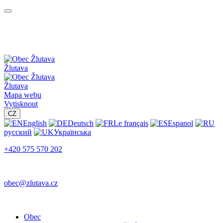
Žlutava
Žlutava
Mapa webu
Vytisknout
CZ
English
Deutsch
Le français
Espanol
русский
Українська
+420 575 570 202
obec@zlutava.cz
Obec