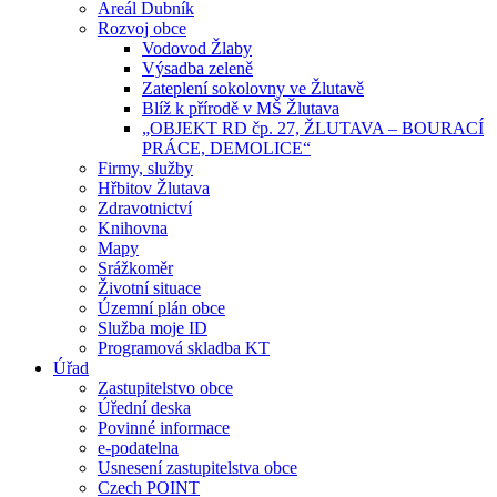
Areál Dubník
Rozvoj obce
Vodovod Žlaby
Výsadba zeleně
Zateplení sokolovny ve Žlutavě
Blíž k přírodě v MŠ Žlutava
„OBJEKT RD čp. 27, ŽLUTAVA – BOURACÍ
PRÁCE, DEMOLICE“
Firmy, služby
Hřbitov Žlutava
Zdravotnictví
Knihovna
Mapy
Srážkoměr
Životní situace
Územní plán obce
Služba moje ID
Programová skladba KT
Úřad
Zastupitelstvo obce
Úřední deska
Povinné informace
e-podatelna
Usnesení zastupitelstva obce
Czech POINT