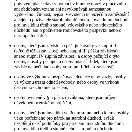
potvrzení plátce dávky pomoci v hmotné nouzi v pracovním
ani obdobném vztahu ani nevykonávají samostatnou
výdělečnou činnost, nejsou v evidenci uchazečů o zaměstnání
a nejde o poživatele starobního důchodu, invalidního důchodu
pro invaliditu třetího stupně, vdovského nebo vdoveckého
důchodu, ani o poživatele rodičovského příspěvku nebo o
nezaopatřené dítě,
osoby, které jsou závislé na péči jiné osoby ve stupni II
(středně těžká závislost) nebo stupni III (těžká závislost)
anebo stupni IV (úplná závislost), a osoby pečující o tyto
osoby, a osoby pečující o osoby mladší 10 let, které jsou
závislé na péči jiné osoby ve stupni I (lehká závislost),
osoby ve výkonu zabezpečovací detence nebo vazby, osoby
ve výkonu trestu odnětí svobody, nebo osoby ve výkonu
ústavního ochranného léčení,
osoby uvedené v § 5 písm. c) zákona, které jsou příjemci
dávek nemocenského pojištění,
osoby, které jsou invalidní ve třetím stupni nebo které dosáhly
věku potřebného pro nárok na starobní důchod, avšak
nesplňují další podmínky pro přiznání invalidního důchodu
pro invaliditu třetího stupně nebo starobního důchodu a