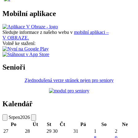
Mobilní aplikace
Sledujte informace z našeho webu v
mobilní aplikaci –
V OBRAZE.
Volně ke stažení:
Senioři
Zjednodušená verze stránek nejen pro seniory
Kalendář
Srpen
2026
Po
Út
St
Čt
Pá
So
Ne
27
28
29
30
31
1
2
8
9