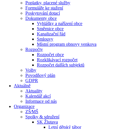
Poplatky, placené služby
Formuláře ke stažení
Poskytování dotací
Dokumenty obce
Vyhlášky a nařízení obce
Směrnice obce
Kanalizační řád
Smlouvy
Místní program obnovy venkova
Rozpočty
Rozpočet obce
Rozklikávací rozpočet
Rozpočet dalších subjektů
Volby
Povodňový plán
GDPR
Aktuálně
Aktuality
Kalendář akcí
Informace od nás
Organizace
ZŠ⁄MŠ
Spolky & sdružení
SK Žlutava
Letní dětský tábor