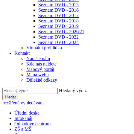
Seznam DVD - 2015
Seznam DVD - 2016
Seznam DVD - 2017
Seznam DVD - 2018
Seznam DVD - 2019
Seznam DVD - 2020⁄21
Seznam DVD - 2022
Seznam DVD - 2024
Virtuální prohlídka
Kontakt
Napište nám
Kde nás najdete
Mapový portál
Mapa webu
Důležité odkazy
Hledaný výraz
Hledat
rozšířené vyhledávání
Úřední deska
Infokanál
Odpadové centrum
ZŠ a MŠ