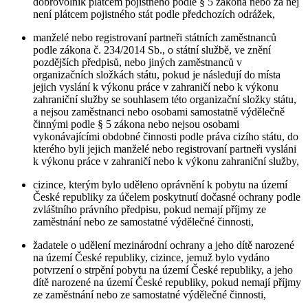
dobrovolník plátcem pojistného podle § 5 zákona nebo za něj
není plátcem pojistného stát podle předchozích odrážek,
manželé nebo registrovaní partneři státních zaměstnanců
podle zákona č. 234/2014 Sb., o státní službě, ve znění
pozdějších předpisů, nebo jiných zaměstnanců v
organizačních složkách státu, pokud je následují do místa
jejich vyslání k výkonu práce v zahraničí nebo k výkonu
zahraniční služby se souhlasem této organizační složky státu,
a nejsou zaměstnanci nebo osobami samostatně výdělečně
činnými podle § 5 zákona nebo nejsou osobami
vykonávajícími obdobné činnosti podle práva cizího státu, do
kterého byli jejich manželé nebo registrovaní partneři vysláni
k výkonu práce v zahraničí nebo k výkonu zahraniční služby,
cizince, kterým bylo uděleno oprávnění k pobytu na území
České republiky za účelem poskytnutí dočasné ochrany podle
zvláštního právního předpisu, pokud nemají příjmy ze
zaměstnání nebo ze samostatné výdělečné činnosti,
žadatele o udělení mezinárodní ochrany a jeho dítě narozené
na území České republiky, cizince, jemuž bylo vydáno
potvrzení o strpění pobytu na území České republiky, a jeho
dítě narozené na území České republiky, pokud nemají příjmy
ze zaměstnání nebo ze samostatné výdělečné činnosti,