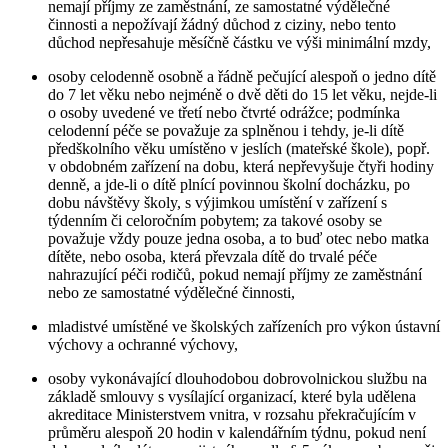
nemají příjmy ze zaměstnání, ze samostatné výdělečné
činnosti a nepožívají žádný důchod z ciziny, nebo tento
důchod nepřesahuje měsíčně částku ve výši minimální mzdy,
osoby celodenně osobně a řádně pečující alespoň o jedno dítě
do 7 let věku nebo nejméně o dvě děti do 15 let věku, nejde-li
o osoby uvedené ve třetí nebo čtvrté odrážce; podmínka
celodenní péče se považuje za splněnou i tehdy, je-li dítě
předškolního věku umístěno v jeslích (mateřské škole), popř.
v obdobném zařízení na dobu, která nepřevyšuje čtyři hodiny
denně, a jde-li o dítě plnící povinnou školní docházku, po
dobu návštěvy školy, s výjimkou umístění v zařízení s
týdenním či celoročním pobytem; za takové osoby se
považuje vždy pouze jedna osoba, a to buď otec nebo matka
dítěte, nebo osoba, která převzala dítě do trvalé péče
nahrazující péči rodičů, pokud nemají příjmy ze zaměstnání
nebo ze samostatné výdělečné činnosti,
mladistvé umístěné ve školských zařízeních pro výkon ústavní
výchovy a ochranné výchovy,
osoby vykonávající dlouhodobou dobrovolnickou službu na
základě smlouvy s vysílající organizací, které byla udělena
akreditace Ministerstvem vnitra, v rozsahu překračujícím v
průměru alespoň 20 hodin v kalendářním týdnu, pokud není