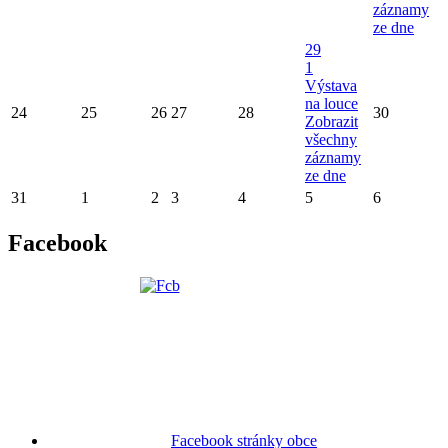
záznamy
ze dne
29
1
Výstava
na louce
24
25
26
27
28
30
Zobrazit
všechny
záznamy
ze dne
31
1
2
3
4
5
6
Facebook
Facebook stránky obce