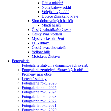
Děti a mládež
Nohejbalový oddíl
Volejbalový oddíl
Dotace Zlínského kraje
Sbor dobrovolných hasičů
Mladí hasiči
Český zahrádkářský svaz
Český svaz včelařů
Myslivecké sdružení
FC Žlutava
Český svaz chovatelů
Yellow hills
Motokros Žlutava
Fotogalerie
Fotogalerie zlatých a diamantových svateb
Fotogalerie zemřelých žlutavských občanů
Proměny naší obce
Letecké snímky
Fotogalerie roku 2026
Fotogalerie roku 2025
Fotogalerie roku 2024
Fotogalerie roku 2023
Fotogalerie roku 2022
Fotogalerie roku 2021
Fotogalerie roku 2020