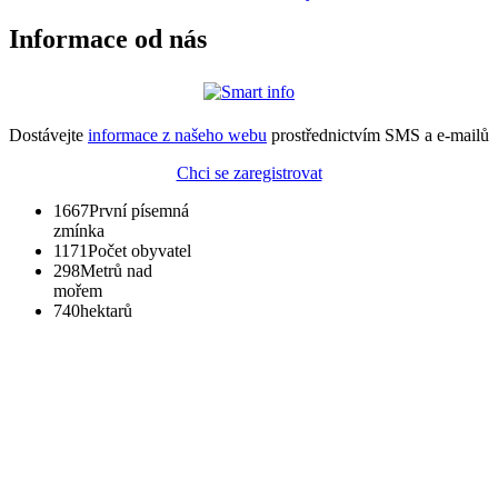
Informace od nás
Dostávejte
informace z našeho webu
prostřednictvím SMS a e-mailů
Chci se zaregistrovat
1667
První písemná
zmínka
1171
Počet obyvatel
298
Metrů nad
mořem
740
hektarů