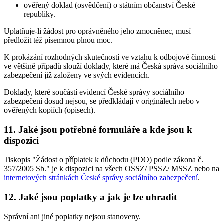
ověřený doklad (osvědčení) o státním občanství České
republiky.
Uplatňuje-li žádost pro oprávněného jeho zmocněnec, musí
předložit též písemnou plnou moc.
K prokázání rozhodných skutečností ve vztahu k odbojové činnosti
ve většině případů slouží doklady, které má Česká správa sociálního
zabezpečení již založeny ve svých evidencích.
Doklady, které součástí evidencí České správy sociálního
zabezpečení dosud nejsou, se předkládají v originálech nebo v
ověřených kopiích (opisech).
11. Jaké jsou potřebné formuláře a kde jsou k
dispozici
Tiskopis "Žádost o příplatek k důchodu (PDO) podle zákona č.
357/2005 Sb." je k dispozici na všech OSSZ/ PSSZ/ MSSZ nebo na
internetových stránkách České správy sociálního zabezpečení
.
12. Jaké jsou poplatky a jak je lze uhradit
Správní ani jiné poplatky nejsou stanoveny.