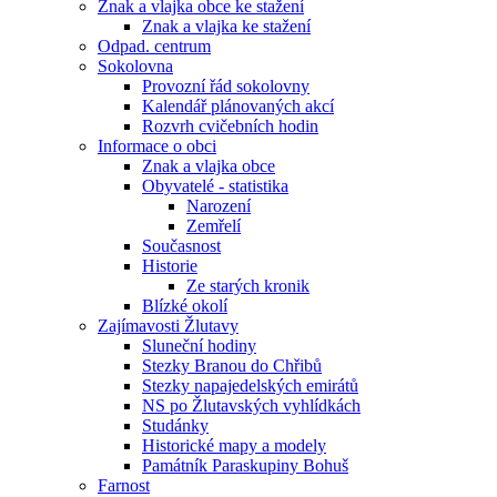
Znak a vlajka obce ke stažení
Znak a vlajka ke stažení
Odpad. centrum
Sokolovna
Provozní řád sokolovny
Kalendář plánovaných akcí
Rozvrh cvičebních hodin
Informace o obci
Znak a vlajka obce
Obyvatelé - statistika
Narození
Zemřelí
Současnost
Historie
Ze starých kronik
Blízké okolí
Zajímavosti Žlutavy
Sluneční hodiny
Stezky Branou do Chřibů
Stezky napajedelských emirátů
NS po Žlutavských vyhlídkách
Studánky
Historické mapy a modely
Památník Paraskupiny Bohuš
Farnost