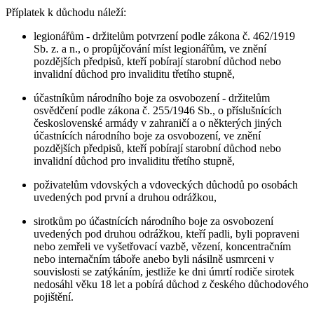
Příplatek k důchodu náleží:
legionářům - držitelům potvrzení podle zákona č. 462/1919
Sb. z. a n., o propůjčování míst legionářům, ve znění
pozdějších předpisů, kteří pobírají starobní důchod nebo
invalidní důchod pro invaliditu třetího stupně,
účastníkům národního boje za osvobození - držitelům
osvědčení podle zákona č. 255/1946 Sb., o příslušnících
československé armády v zahraničí a o některých jiných
účastnících národního boje za osvobození, ve znění
pozdějších předpisů, kteří pobírají starobní důchod nebo
invalidní důchod pro invaliditu třetího stupně,
poživatelům vdovských a vdoveckých důchodů po osobách
uvedených pod první a druhou odrážkou,
sirotkům po účastnících národního boje za osvobození
uvedených pod druhou odrážkou, kteří padli, byli popraveni
nebo zemřeli ve vyšetřovací vazbě, vězení, koncentračním
nebo internačním táboře anebo byli násilně usmrceni v
souvislosti se zatýkáním, jestliže ke dni úmrtí rodiče sirotek
nedosáhl věku 18 let a pobírá důchod z českého důchodového
pojištění.