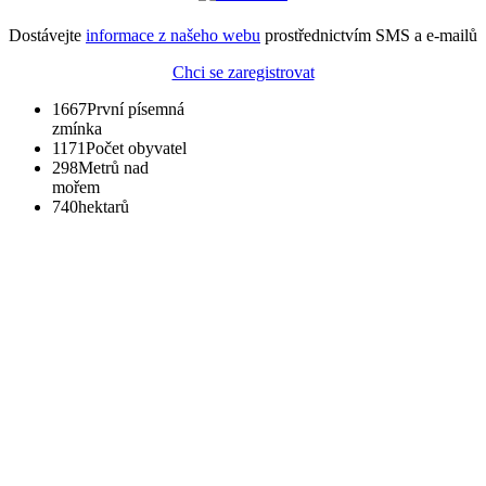
Dostávejte
informace z našeho webu
prostřednictvím SMS a e-mailů
Chci se zaregistrovat
1667
První písemná
zmínka
1171
Počet obyvatel
298
Metrů nad
mořem
740
hektarů