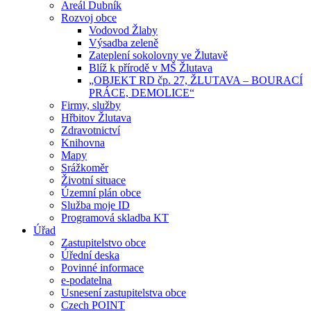
Areál Dubník
Rozvoj obce
Vodovod Žlaby
Výsadba zeleně
Zateplení sokolovny ve Žlutavě
Blíž k přírodě v MŠ Žlutava
„OBJEKT RD čp. 27, ŽLUTAVA – BOURACÍ
PRÁCE, DEMOLICE“
Firmy, služby
Hřbitov Žlutava
Zdravotnictví
Knihovna
Mapy
Srážkoměr
Životní situace
Územní plán obce
Služba moje ID
Programová skladba KT
Úřad
Zastupitelstvo obce
Úřední deska
Povinné informace
e-podatelna
Usnesení zastupitelstva obce
Czech POINT