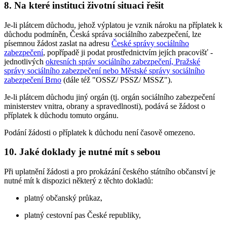
8. Na které instituci životní situaci řešit
Je-li plátcem důchodu, jehož výplatou je vznik nároku na příplatek k
důchodu podmíněn, Česká správa sociálního zabezpečení, lze
písemnou žádost zaslat na adresu
České správy sociálního
zabezpečení
, popřípadě ji podat prostřednictvím jejích pracovišť -
jednotlivých
okresních správ sociálního zabezpečení, Pražské
správy sociálního zabezpečení nebo Městské správy sociálního
zabezpečení Brno
(dále též "OSSZ/ PSSZ/ MSSZ").
Je-li plátcem důchodu jiný orgán (tj. orgán sociálního zabezpečení
ministerstev vnitra, obrany a spravedlnosti), podává se žádost o
příplatek k důchodu tomuto orgánu.
Podání žádosti o příplatek k důchodu není časově omezeno.
10. Jaké doklady je nutné mít s sebou
Při uplatnění žádosti a pro prokázání českého státního občanství je
nutné mít k dispozici některý z těchto dokladů:
platný občanský průkaz,
platný cestovní pas České republiky,