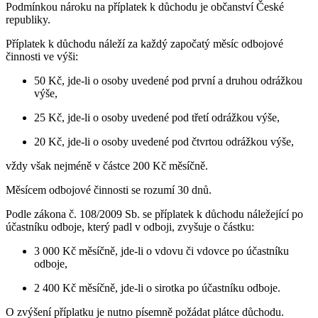
Podmínkou nároku na příplatek k důchodu je občanství České
republiky.
Příplatek k důchodu náleží za každý započatý měsíc odbojové
činnosti ve výši:
50 Kč, jde-li o osoby uvedené pod první a druhou odrážkou
výše,
25 Kč, jde-li o osoby uvedené pod třetí odrážkou výše,
20 Kč, jde-li o osoby uvedené pod čtvrtou odrážkou výše,
vždy však nejméně v částce 200 Kč měsíčně.
Měsícem odbojové činnosti se rozumí 30 dnů.
Podle zákona č. 108/2009 Sb. se příplatek k důchodu náležející po
účastníku odboje, který padl v odboji, zvyšuje o částku:
3 000 Kč měsíčně, jde-li o vdovu či vdovce po účastníku
odboje,
2 400 Kč měsíčně, jde-li o sirotka po účastníku odboje.
O zvýšení příplatku je nutno písemně požádat plátce důchodu.