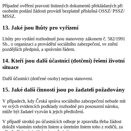
Případné ověření pravosti listinných dokumentů překládaných při
osobním podání žádosti provádí bezplatně příslušná OSSZ/ PSSZ/
MSSZ.
13. Jaké jsou lhůty pro vyřízení
Lhůty pro vydání rozhodnutí jsou stanoveny zákonem č. 582/1991
Sb., o organizaci a provádění sociálního zabezpečení, ve znění
pozdějších předpisů, a správním řádem.
14. Kteří jsou další účastníci (dotčení) řešení životní
situace
Další účastníci (dotčené osoby) nejsou stanoveni.
15. Jaké další činnosti jsou po žadateli požadovány
V případech, kdy Česká správa sociálního zabezpečení nebude mít
ve svých evidencích podklady rozhodné pro posouzení nároku,
může být žadatel vyzván k jejich předložení.
V případě sirotků po účastnících odboje je zpravidla třeba žádost
doložit vlastním rodným listem a úmrtním listem toho z rodičů, za