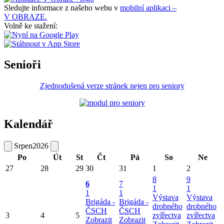
Sledujte informace z našeho webu v
mobilní aplikaci –
V OBRAZE.
Volně ke stažení:
Senioři
Zjednodušená verze stránek nejen pro seniory
Kalendář
Srpen
2026
Po
Út
St
Čt
Pá
So
Ne
27
28
29
30
31
1
2
8
9
6
7
1
1
1
1
Výstava
Výstava
Brigáda -
Brigáda -
drobného
drobného
ČSCH
ČSCH
3
4
5
zvířectva
zvířectva
Zobrazit
Zobrazit