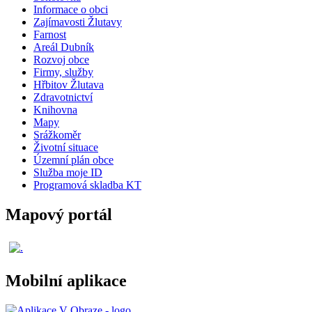
Informace o obci
Zajímavosti Žlutavy
Farnost
Areál Dubník
Rozvoj obce
Firmy, služby
Hřbitov Žlutava
Zdravotnictví
Knihovna
Mapy
Srážkoměr
Životní situace
Územní plán obce
Služba moje ID
Programová skladba KT
Mapový portál
Mobilní aplikace