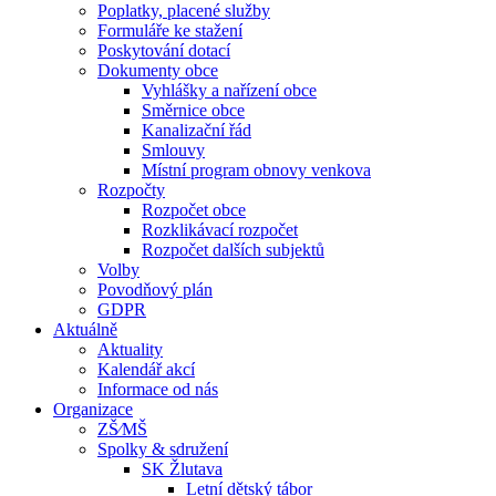
Poplatky, placené služby
Formuláře ke stažení
Poskytování dotací
Dokumenty obce
Vyhlášky a nařízení obce
Směrnice obce
Kanalizační řád
Smlouvy
Místní program obnovy venkova
Rozpočty
Rozpočet obce
Rozklikávací rozpočet
Rozpočet dalších subjektů
Volby
Povodňový plán
GDPR
Aktuálně
Aktuality
Kalendář akcí
Informace od nás
Organizace
ZŠ⁄MŠ
Spolky & sdružení
SK Žlutava
Letní dětský tábor