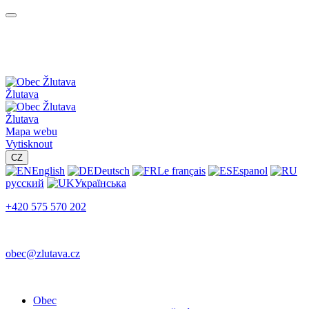
Žlutava
Žlutava
Mapa webu
Vytisknout
CZ
English
Deutsch
Le français
Espanol
русский
Українська
+420 575 570 202
obec@zlutava.cz
Obec