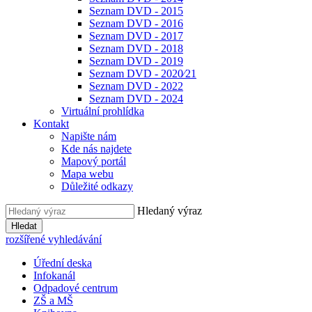
Seznam DVD - 2015
Seznam DVD - 2016
Seznam DVD - 2017
Seznam DVD - 2018
Seznam DVD - 2019
Seznam DVD - 2020⁄21
Seznam DVD - 2022
Seznam DVD - 2024
Virtuální prohlídka
Kontakt
Napište nám
Kde nás najdete
Mapový portál
Mapa webu
Důležité odkazy
Hledaný výraz
Hledat
rozšířené vyhledávání
Úřední deska
Infokanál
Odpadové centrum
ZŠ a MŠ