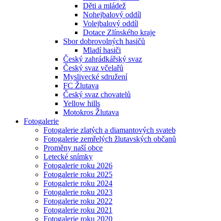
Děti a mládež
Nohejbalový oddíl
Volejbalový oddíl
Dotace Zlínského kraje
Sbor dobrovolných hasičů
Mladí hasiči
Český zahrádkářský svaz
Český svaz včelařů
Myslivecké sdružení
FC Žlutava
Český svaz chovatelů
Yellow hills
Motokros Žlutava
Fotogalerie
Fotogalerie zlatých a diamantových svateb
Fotogalerie zemřelých žlutavských občanů
Proměny naší obce
Letecké snímky
Fotogalerie roku 2026
Fotogalerie roku 2025
Fotogalerie roku 2024
Fotogalerie roku 2023
Fotogalerie roku 2022
Fotogalerie roku 2021
Fotogalerie roku 2020