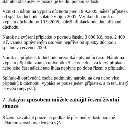
státního občanství se posuzuje ke dni podání žádosti.
Vznikl-li nárok na výplatu důchodu před 19.9.2005, náleží příplatek
od splátky důchodu splatné v říjnu 2005. Vznikne-li nárok na
výplatu důchodu po 19.9.2005, náleží příplatek ode dne přiznání
důchodu.
Nárok na zvýšení příplatku o pevnou částku 3 000 Kč, resp. 2 400
Kč, vzniká oprávněným osobám nejdříve od splátky důchodu
splatné v červenci 2009.
Nárok na příplatek k důchodu nezaniká uplynutím času. Nárok na
výplatu příplatku zaniká uplynutím 5 let ode dne, za který příplatek
nebo jeho část náleží; tato lhůta neplyne po dobu řízení o příplatku.
Splňuje-li oprávněná osoba podmínky nároku na dva nebo více
příplatků k důchodu, vyplácí se pouze jeden příplatek, a to ten, který
je vyšší (nejvyšší).
7. Jakým způsobem můžete zahájit řešení životní
situace
Řízení lze zahájit pouze na podkladě písemné žádosti podané
některou z osob uvedených výše.