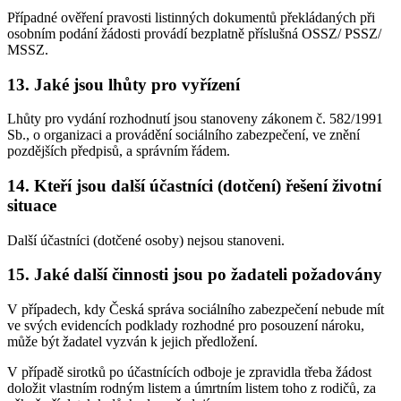
Případné ověření pravosti listinných dokumentů překládaných při
osobním podání žádosti provádí bezplatně příslušná OSSZ/ PSSZ/
MSSZ.
13. Jaké jsou lhůty pro vyřízení
Lhůty pro vydání rozhodnutí jsou stanoveny zákonem č. 582/1991
Sb., o organizaci a provádění sociálního zabezpečení, ve znění
pozdějších předpisů, a správním řádem.
14. Kteří jsou další účastníci (dotčení) řešení životní
situace
Další účastníci (dotčené osoby) nejsou stanoveni.
15. Jaké další činnosti jsou po žadateli požadovány
V případech, kdy Česká správa sociálního zabezpečení nebude mít
ve svých evidencích podklady rozhodné pro posouzení nároku,
může být žadatel vyzván k jejich předložení.
V případě sirotků po účastnících odboje je zpravidla třeba žádost
doložit vlastním rodným listem a úmrtním listem toho z rodičů, za