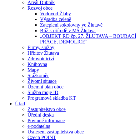
Areál Dubník
Rozvoj obce
Vodovod Žlaby
Výsadba zeleně
Zateplení sokolovny ve Žlutavě
Blíž k přírodě v MŠ Žlutava
„OBJEKT RD čp. 27, ŽLUTAVA – BOURACÍ
PRÁCE, DEMOLICE“
Firmy, služby
Hřbitov Žlutava
Zdravotnictví
Knihovna
Mapy
Srážkoměr
Životní situace
Územní plán obce
Služba moje ID
Programová skladba KT
Úřad
Zastupitelstvo obce
Úřední deska
Povinné informace
e-podatelna
Usnesení zastupitelstva obce
Czech POINT