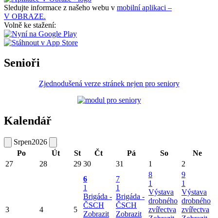
Sledujte informace z našeho webu v
mobilní aplikaci –
V OBRAZE.
Volně ke stažení:
Senioři
Zjednodušená verze stránek nejen pro seniory
Kalendář
Srpen
2026
Po
Út
St
Čt
Pá
So
Ne
27
28
29
30
31
1
2
8
9
6
7
1
1
1
1
Výstava
Výstava
Brigáda -
Brigáda -
drobného
drobného
ČSCH
ČSCH
3
4
5
zvířectva
zvířectva
Zobrazit
Zobrazit