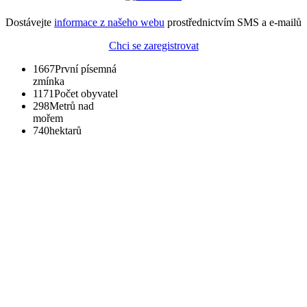
Dostávejte
informace z našeho webu
prostřednictvím SMS a e-mailů
Chci se zaregistrovat
1667
První písemná
zmínka
1171
Počet obyvatel
298
Metrů nad
mořem
740
hektarů