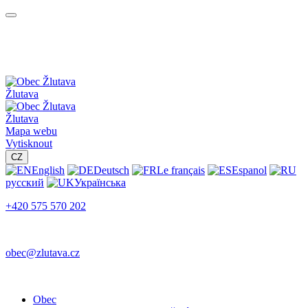
Žlutava
Žlutava
Mapa webu
Vytisknout
CZ
English
Deutsch
Le français
Espanol
русский
Українська
+420 575 570 202
obec@zlutava.cz
Obec