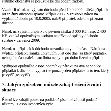
státního občanství se posuzuje ke dni podání žádosti.
Vznikl-li nárok na výplatu důchodu před 19.9.2005, náleží příplatek
od splátky důchodu splatné v říjnu 2005. Vznikne-li nárok na
výplatu důchodu po 19.9.2005, náleží příplatek ode dne přiznání
důchodu.
Nárok na zvýšení příplatku o pevnou částku 3 000 Kč, resp. 2 400
Kč, vzniká oprávněným osobám nejdříve od splátky důchodu
splatné v červenci 2009.
Nárok na příplatek k důchodu nezaniká uplynutím času. Nárok na
výplatu příplatku zaniká uplynutím 5 let ode dne, za který příplatek
nebo jeho část náleží; tato lhůta neplyne po dobu řízení o příplatku.
Splňuje-li oprávněná osoba podmínky nároku na dva nebo více
příplatků k důchodu, vyplácí se pouze jeden příplatek, a to ten, který
je vyšší (nejvyšší).
7. Jakým způsobem můžete zahájit řešení životní
situace
Řízení lze zahájit pouze na podkladě písemné žádosti podané
některou z osob uvedených výše.