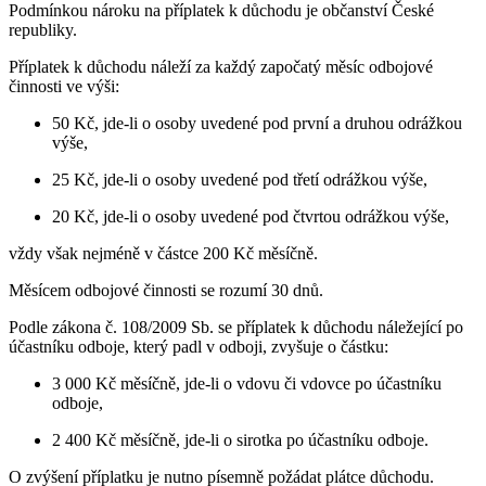
Podmínkou nároku na příplatek k důchodu je občanství České
republiky.
Příplatek k důchodu náleží za každý započatý měsíc odbojové
činnosti ve výši:
50 Kč, jde-li o osoby uvedené pod první a druhou odrážkou
výše,
25 Kč, jde-li o osoby uvedené pod třetí odrážkou výše,
20 Kč, jde-li o osoby uvedené pod čtvrtou odrážkou výše,
vždy však nejméně v částce 200 Kč měsíčně.
Měsícem odbojové činnosti se rozumí 30 dnů.
Podle zákona č. 108/2009 Sb. se příplatek k důchodu náležející po
účastníku odboje, který padl v odboji, zvyšuje o částku:
3 000 Kč měsíčně, jde-li o vdovu či vdovce po účastníku
odboje,
2 400 Kč měsíčně, jde-li o sirotka po účastníku odboje.
O zvýšení příplatku je nutno písemně požádat plátce důchodu.