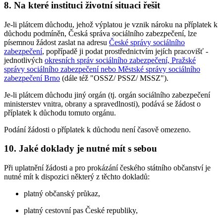
8. Na které instituci životní situaci řešit
Je-li plátcem důchodu, jehož výplatou je vznik nároku na příplatek k
důchodu podmíněn, Česká správa sociálního zabezpečení, lze
písemnou žádost zaslat na adresu
České správy sociálního
zabezpečení
, popřípadě ji podat prostřednictvím jejích pracovišť -
jednotlivých
okresních správ sociálního zabezpečení, Pražské
správy sociálního zabezpečení nebo Městské správy sociálního
zabezpečení Brno
(dále též "OSSZ/ PSSZ/ MSSZ").
Je-li plátcem důchodu jiný orgán (tj. orgán sociálního zabezpečení
ministerstev vnitra, obrany a spravedlnosti), podává se žádost o
příplatek k důchodu tomuto orgánu.
Podání žádosti o příplatek k důchodu není časově omezeno.
10. Jaké doklady je nutné mít s sebou
Při uplatnění žádosti a pro prokázání českého státního občanství je
nutné mít k dispozici některý z těchto dokladů:
platný občanský průkaz,
platný cestovní pas České republiky,