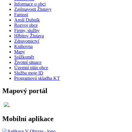
Informace o obci
Zajímavosti Žlutavy
Farnost
Areál Dubník
Rozvoj obce
Firmy, služby
Hřbitov Žlutava
Zdravotnictví
Knihovna
Mapy
Srážkoměr
Životní situace
Územní plán obce
Služba moje ID
Programová skladba KT
Mapový portál
Mobilní aplikace