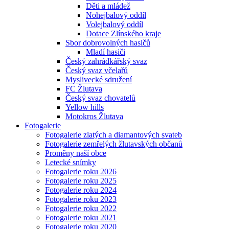
Děti a mládež
Nohejbalový oddíl
Volejbalový oddíl
Dotace Zlínského kraje
Sbor dobrovolných hasičů
Mladí hasiči
Český zahrádkářský svaz
Český svaz včelařů
Myslivecké sdružení
FC Žlutava
Český svaz chovatelů
Yellow hills
Motokros Žlutava
Fotogalerie
Fotogalerie zlatých a diamantových svateb
Fotogalerie zemřelých žlutavských občanů
Proměny naší obce
Letecké snímky
Fotogalerie roku 2026
Fotogalerie roku 2025
Fotogalerie roku 2024
Fotogalerie roku 2023
Fotogalerie roku 2022
Fotogalerie roku 2021
Fotogalerie roku 2020