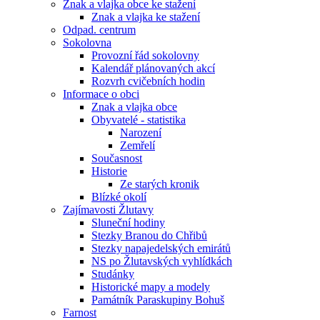
Znak a vlajka obce ke stažení
Znak a vlajka ke stažení
Odpad. centrum
Sokolovna
Provozní řád sokolovny
Kalendář plánovaných akcí
Rozvrh cvičebních hodin
Informace o obci
Znak a vlajka obce
Obyvatelé - statistika
Narození
Zemřelí
Současnost
Historie
Ze starých kronik
Blízké okolí
Zajímavosti Žlutavy
Sluneční hodiny
Stezky Branou do Chřibů
Stezky napajedelských emirátů
NS po Žlutavských vyhlídkách
Studánky
Historické mapy a modely
Památník Paraskupiny Bohuš
Farnost