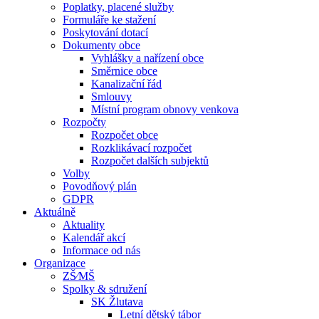
Poplatky, placené služby
Formuláře ke stažení
Poskytování dotací
Dokumenty obce
Vyhlášky a nařízení obce
Směrnice obce
Kanalizační řád
Smlouvy
Místní program obnovy venkova
Rozpočty
Rozpočet obce
Rozklikávací rozpočet
Rozpočet dalších subjektů
Volby
Povodňový plán
GDPR
Aktuálně
Aktuality
Kalendář akcí
Informace od nás
Organizace
ZŠ⁄MŠ
Spolky & sdružení
SK Žlutava
Letní dětský tábor