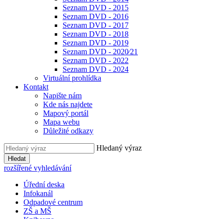
Seznam DVD - 2015
Seznam DVD - 2016
Seznam DVD - 2017
Seznam DVD - 2018
Seznam DVD - 2019
Seznam DVD - 2020⁄21
Seznam DVD - 2022
Seznam DVD - 2024
Virtuální prohlídka
Kontakt
Napište nám
Kde nás najdete
Mapový portál
Mapa webu
Důležité odkazy
Hledaný výraz
Hledat
rozšířené vyhledávání
Úřední deska
Infokanál
Odpadové centrum
ZŠ a MŠ