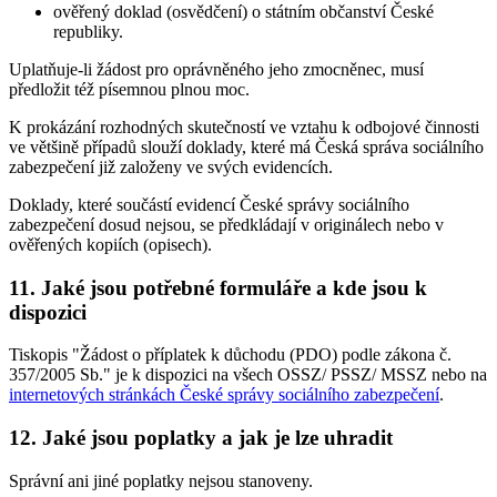
ověřený doklad (osvědčení) o státním občanství České
republiky.
Uplatňuje-li žádost pro oprávněného jeho zmocněnec, musí
předložit též písemnou plnou moc.
K prokázání rozhodných skutečností ve vztahu k odbojové činnosti
ve většině případů slouží doklady, které má Česká správa sociálního
zabezpečení již založeny ve svých evidencích.
Doklady, které součástí evidencí České správy sociálního
zabezpečení dosud nejsou, se předkládají v originálech nebo v
ověřených kopiích (opisech).
11. Jaké jsou potřebné formuláře a kde jsou k
dispozici
Tiskopis "Žádost o příplatek k důchodu (PDO) podle zákona č.
357/2005 Sb." je k dispozici na všech OSSZ/ PSSZ/ MSSZ nebo na
internetových stránkách České správy sociálního zabezpečení
.
12. Jaké jsou poplatky a jak je lze uhradit
Správní ani jiné poplatky nejsou stanoveny.