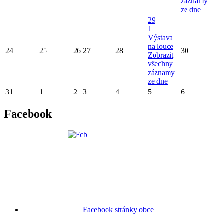
záznamy
ze dne
29
1
Výstava
na louce
24
25
26
27
28
30
Zobrazit
všechny
záznamy
ze dne
31
1
2
3
4
5
6
Facebook
Facebook stránky obce