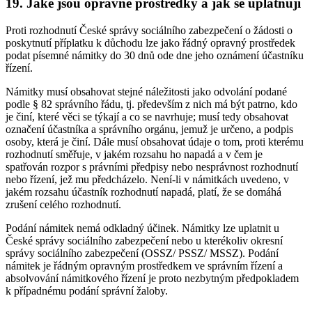
19. Jaké jsou opravné prostředky a jak se uplatňují
Proti rozhodnutí České správy sociálního zabezpečení o žádosti o
poskytnutí příplatku k důchodu lze jako řádný opravný prostředek
podat písemné námitky do 30 dnů ode dne jeho oznámení účastníku
řízení.
Námitky musí obsahovat stejné náležitosti jako odvolání podané
podle § 82 správního řádu, tj. především z nich má být patrno, kdo
je činí, které věci se týkají a co se navrhuje; musí tedy obsahovat
označení účastníka a správního orgánu, jemuž je určeno, a podpis
osoby, která je činí. Dále musí obsahovat údaje o tom, proti kterému
rozhodnutí směřuje, v jakém rozsahu ho napadá a v čem je
spatřován rozpor s právními předpisy nebo nesprávnost rozhodnutí
nebo řízení, jež mu předcházelo. Není-li v námitkách uvedeno, v
jakém rozsahu účastník rozhodnutí napadá, platí, že se domáhá
zrušení celého rozhodnutí.
Podání námitek nemá odkladný účinek. Námitky lze uplatnit u
České správy sociálního zabezpečení nebo u kterékoliv okresní
správy sociálního zabezpečení (OSSZ/ PSSZ/ MSSZ). Podání
námitek je řádným opravným prostředkem ve správním řízení a
absolvování námitkového řízení je proto nezbytným předpokladem
k případnému podání správní žaloby.