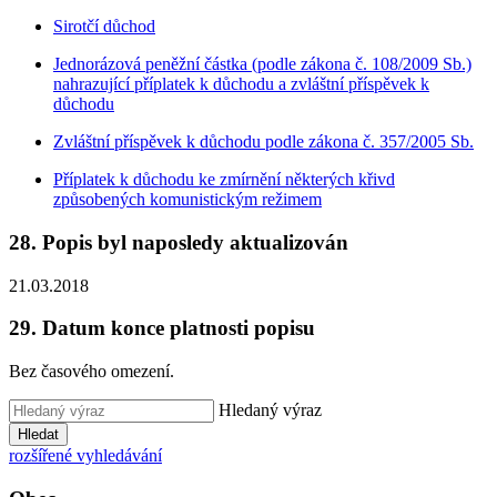
Sirotčí důchod
Jednorázová peněžní částka (podle zákona č. 108/2009 Sb.)
nahrazující příplatek k důchodu a zvláštní příspěvek k
důchodu
Zvláštní příspěvek k důchodu podle zákona č. 357/2005 Sb.
Příplatek k důchodu ke zmírnění některých křivd
způsobených komunistickým režimem
28. Popis byl naposledy aktualizován
21.03.2018
29. Datum konce platnosti popisu
Bez časového omezení.
Hledaný výraz
Hledat
rozšířené vyhledávání