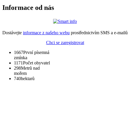
Informace od nás
Dostávejte
informace z našeho webu
prostřednictvím SMS a e-mailů
Chci se zaregistrovat
1667
První písemná
zmínka
1171
Počet obyvatel
298
Metrů nad
mořem
740
hektarů