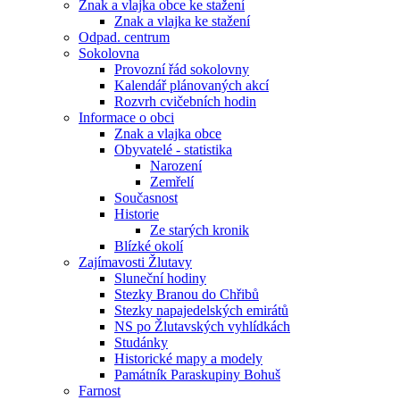
Znak a vlajka obce ke stažení
Znak a vlajka ke stažení
Odpad. centrum
Sokolovna
Provozní řád sokolovny
Kalendář plánovaných akcí
Rozvrh cvičebních hodin
Informace o obci
Znak a vlajka obce
Obyvatelé - statistika
Narození
Zemřelí
Současnost
Historie
Ze starých kronik
Blízké okolí
Zajímavosti Žlutavy
Sluneční hodiny
Stezky Branou do Chřibů
Stezky napajedelských emirátů
NS po Žlutavských vyhlídkách
Studánky
Historické mapy a modely
Památník Paraskupiny Bohuš
Farnost