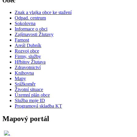
Obec
Znak a vlajka obce ke stažení
Odpad. centrum
Sokolovna
Informace o obci
Zajímavosti Žlutavy
Farnost
Areál Dubník
Rozvoj obce
Firmy, služby
Hřbitov Žlutava
Zdravotnictví
Knihovna
Mapy
Srážkoměr
Životní situace
Územní plán obce
Služba moje ID
Programová skladba KT
Mapový portál