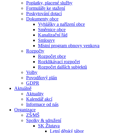
Poplatky, placené služby
Formuláře ke stažení
Poskytování dotací
Dokumenty obce
Vyhlášky a nařízení obce
Směrnice obce
Kanalizační řád
Smlouvy
Místní program obnovy venkova
Rozpočty
Rozpočet obce
Rozklikávací rozpočet
Rozpočet dalších subjektů
Volby
Povodňový plán
GDPR
Aktuálně
Aktuality
Kalendář akcí
Informace od nás
Organizace
ZŠ⁄MŠ
Spolky & sdružení
SK Žlutava
Letní dětský tábor