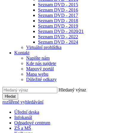
Seznam DVD - 2015
Seznam DVD - 2016
Seznam DVD - 2017
Seznam DVD - 2018
Seznam DVD - 2019
Seznam DVD - 2020⁄21
Seznam DVD - 2022
Seznam DVD - 2024
Virtuální prohlídka
Kontakt
Napište nám
Kde nás najdete
Mapový portál
Mapa webu
Důležité odkazy
Hledaný výraz
Hledat
rozšířené vyhledávání
Úřední deska
Infokanál
Odpadové centrum
ZŠ a MŠ