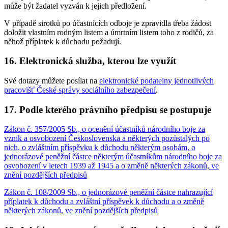
může být žadatel vyzván k jejich předložení.
V případě sirotků po účastnících odboje je zpravidla třeba žádost
doložit vlastním rodným listem a úmrtním listem toho z rodičů, za
něhož příplatek k důchodu požadují.
16. Elektronická služba, kterou lze využít
Své dotazy můžete posílat na
elektronické podatelny jednotlivých
pracovišť České správy sociálního zabezpečení
.
17. Podle kterého právního předpisu se postupuje
Zákon č. 357/2005 Sb., o ocenění účastníků národního boje za
vznik a osvobození Československa a některých pozůstalých po
nich, o zvláštním příspěvku k důchodu některým osobám, o
jednorázové peněžní částce některým účastníkům národního boje za
osvobození v letech 1939 až 1945 a o změně některých zákonů, ve
znění pozdějších předpisů
Zákon č. 108/2009 Sb., o jednorázové peněžní částce nahrazující
příplatek k důchodu a zvláštní příspěvek k důchodu a o změně
některých zákonů, ve znění pozdějších předpisů