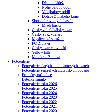
Děti a mládež
Nohejbalový oddíl
Volejbalový oddíl
Dotace Zlínského kraje
Sbor dobrovolných hasičů
Mladí hasiči
Český zahrádkářský svaz
Český svaz včelařů
Myslivecké sdružení
FC Žlutava
Český svaz chovatelů
Yellow hills
Motokros Žlutava
Fotogalerie
Fotogalerie zlatých a diamantových svateb
Fotogalerie zemřelých žlutavských občanů
Proměny naší obce
Letecké snímky
Fotogalerie roku 2026
Fotogalerie roku 2025
Fotogalerie roku 2024
Fotogalerie roku 2023
Fotogalerie roku 2022
Fotogalerie roku 2021
Fotogalerie roku 2020