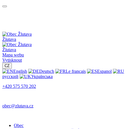
Žlutava
Žlutava
Mapa webu
Vytisknout
CZ
English
Deutsch
Le français
Espanol
русский
Українська
+420 575 570 202
obec@zlutava.cz
Obec