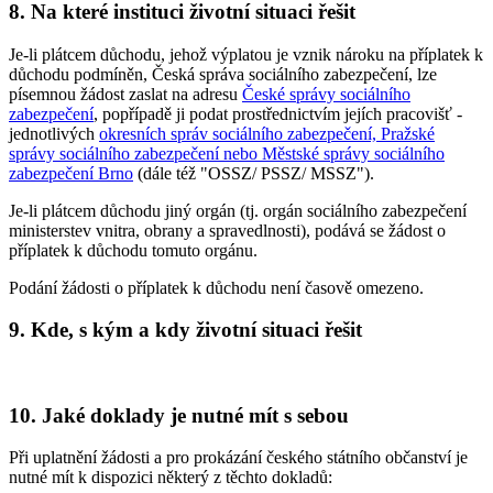
8. Na které instituci životní situaci řešit
Je-li plátcem důchodu, jehož výplatou je vznik nároku na příplatek k
důchodu podmíněn, Česká správa sociálního zabezpečení, lze
písemnou žádost zaslat na adresu
České správy sociálního
zabezpečení
, popřípadě ji podat prostřednictvím jejích pracovišť -
jednotlivých
okresních správ sociálního zabezpečení, Pražské
správy sociálního zabezpečení nebo Městské správy sociálního
zabezpečení Brno
(dále též "OSSZ/ PSSZ/ MSSZ").
Je-li plátcem důchodu jiný orgán (tj. orgán sociálního zabezpečení
ministerstev vnitra, obrany a spravedlnosti), podává se žádost o
příplatek k důchodu tomuto orgánu.
Podání žádosti o příplatek k důchodu není časově omezeno.
9. Kde, s kým a kdy životní situaci řešit
10. Jaké doklady je nutné mít s sebou
Při uplatnění žádosti a pro prokázání českého státního občanství je
nutné mít k dispozici některý z těchto dokladů: