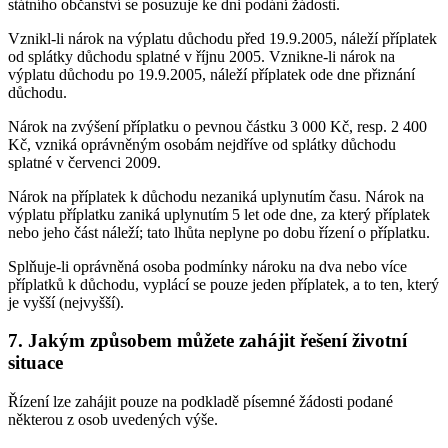
státního občanství se posuzuje ke dni podání žádosti.
Vznikl-li nárok na výplatu důchodu před 19.9.2005, náleží příplatek
od splátky důchodu splatné v říjnu 2005. Vznikne-li nárok na
výplatu důchodu po 19.9.2005, náleží příplatek ode dne přiznání
důchodu.
Nárok na zvýšení příplatku o pevnou částku 3 000 Kč, resp. 2 400
Kč, vzniká oprávněným osobám nejdříve od splátky důchodu
splatné v červenci 2009.
Nárok na příplatek k důchodu nezaniká uplynutím času. Nárok na
výplatu příplatku zaniká uplynutím 5 let ode dne, za který příplatek
nebo jeho část náleží; tato lhůta neplyne po dobu řízení o příplatku.
Splňuje-li oprávněná osoba podmínky nároku na dva nebo více
příplatků k důchodu, vyplácí se pouze jeden příplatek, a to ten, který
je vyšší (nejvyšší).
7. Jakým způsobem můžete zahájit řešení životní
situace
Řízení lze zahájit pouze na podkladě písemné žádosti podané
některou z osob uvedených výše.