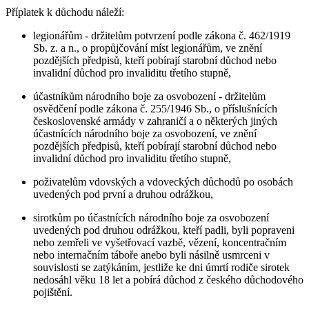
Příplatek k důchodu náleží:
legionářům - držitelům potvrzení podle zákona č. 462/1919
Sb. z. a n., o propůjčování míst legionářům, ve znění
pozdějších předpisů, kteří pobírají starobní důchod nebo
invalidní důchod pro invaliditu třetího stupně,
účastníkům národního boje za osvobození - držitelům
osvědčení podle zákona č. 255/1946 Sb., o příslušnících
československé armády v zahraničí a o některých jiných
účastnících národního boje za osvobození, ve znění
pozdějších předpisů, kteří pobírají starobní důchod nebo
invalidní důchod pro invaliditu třetího stupně,
poživatelům vdovských a vdoveckých důchodů po osobách
uvedených pod první a druhou odrážkou,
sirotkům po účastnících národního boje za osvobození
uvedených pod druhou odrážkou, kteří padli, byli popraveni
nebo zemřeli ve vyšetřovací vazbě, vězení, koncentračním
nebo internačním táboře anebo byli násilně usmrceni v
souvislosti se zatýkáním, jestliže ke dni úmrtí rodiče sirotek
nedosáhl věku 18 let a pobírá důchod z českého důchodového
pojištění.