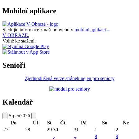
Mobilní aplikace
Sledujte informace z našeho webu v
mobilní aplikaci –
V OBRAZE.
Volně ke stažení:
Senioři
Zjednodušená verze stránek nejen pro seniory
Kalendář
Srpen
2026
Po
Út
St
Čt
Pá
So
Ne
27
28
29
30
31
1
2
8
9