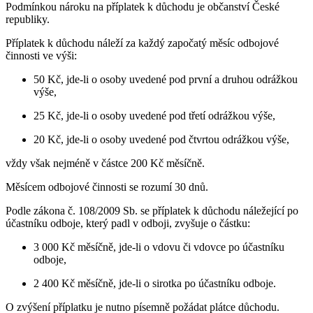
Podmínkou nároku na příplatek k důchodu je občanství České
republiky.
Příplatek k důchodu náleží za každý započatý měsíc odbojové
činnosti ve výši:
50 Kč, jde-li o osoby uvedené pod první a druhou odrážkou
výše,
25 Kč, jde-li o osoby uvedené pod třetí odrážkou výše,
20 Kč, jde-li o osoby uvedené pod čtvrtou odrážkou výše,
vždy však nejméně v částce 200 Kč měsíčně.
Měsícem odbojové činnosti se rozumí 30 dnů.
Podle zákona č. 108/2009 Sb. se příplatek k důchodu náležející po
účastníku odboje, který padl v odboji, zvyšuje o částku:
3 000 Kč měsíčně, jde-li o vdovu či vdovce po účastníku
odboje,
2 400 Kč měsíčně, jde-li o sirotka po účastníku odboje.
O zvýšení příplatku je nutno písemně požádat plátce důchodu.