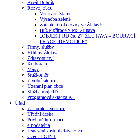
Areál Dubník
Rozvoj obce
Vodovod Žlaby
Výsadba zeleně
Zateplení sokolovny ve Žlutavě
Blíž k přírodě v MŠ Žlutava
„OBJEKT RD čp. 27, ŽLUTAVA – BOURACÍ
PRÁCE, DEMOLICE“
Firmy, služby
Hřbitov Žlutava
Zdravotnictví
Knihovna
Mapy
Srážkoměr
Životní situace
Územní plán obce
Služba moje ID
Programová skladba KT
Úřad
Zastupitelstvo obce
Úřední deska
Povinné informace
e-podatelna
Usnesení zastupitelstva obce
Czech POINT