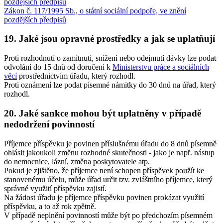
pozdějších předpisů
Zákon č. 117/1995 Sb., o státní sociální podpoře, ve znění
pozdějších předpisů
19. Jaké jsou opravné prostředky a jak se uplatňují
Proti rozhodnutí o zamítnutí, snížení nebo odejmutí dávky lze podat
odvolání do 15 dnů od doručení k
Ministerstvu práce a sociálních
věcí
prostřednictvím úřadu, který rozhodl.
Proti oznámení lze podat písemné námitky do 30 dnů na úřad, který
rozhodl.
20. Jaké sankce mohou být uplatněny v případě
nedodržení povinností
Příjemce příspěvku je povinen příslušnému úřadu do 8 dnů písemně
ohlásit jakoukoli změnu rozhodné skutečnosti - jako je např. nástup
do nemocnice, lázní, změna poskytovatele atp.
Pokud je zjištěno, že příjemce není schopen příspěvek použít ke
stanovenému účelu, může úřad určit tzv. zvláštního příjemce, který
správné využití příspěvku zajistí.
Na žádost úřadu je příjemce příspěvku povinen prokázat využití
příspěvku, a to až rok zpětně.
V případě neplnění povinností může být po předchozím písemném