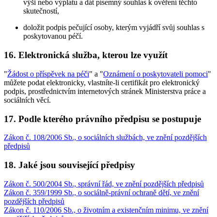
výši nebo výplatu a dát písemný souhlas k ověření těchto
skutečností,
doložit podpis pečující osoby, kterým vyjádří svůj souhlas s
poskytovanou péčí.
16. Elektronická služba, kterou lze využít
"
Žádost o příspěvek na péči
" a "
Oznámení o poskytovateli pomoci
"
můžete podat elektronicky, vlastníte-li certifikát pro elektronický
podpis, prostřednictvím internetových stránek Ministerstva práce a
sociálních věcí.
17. Podle kterého právního předpisu se postupuje
Zákon č. 108/2006 Sb., o sociálních službách, ve znění pozdějších
předpisů
18. Jaké jsou související předpisy
Zákon č. 500/2004 Sb., správní řád, ve znění pozdějších předpisů
Zákon č. 359/1999 Sb., o sociálně-právní ochraně dětí, ve znění
pozdějších předpisů
Zákon č. 110/2006 Sb., o životním a existenčním minimu, ve znění