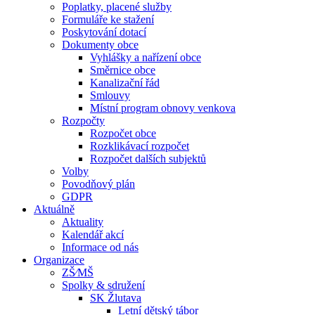
Poplatky, placené služby
Formuláře ke stažení
Poskytování dotací
Dokumenty obce
Vyhlášky a nařízení obce
Směrnice obce
Kanalizační řád
Smlouvy
Místní program obnovy venkova
Rozpočty
Rozpočet obce
Rozklikávací rozpočet
Rozpočet dalších subjektů
Volby
Povodňový plán
GDPR
Aktuálně
Aktuality
Kalendář akcí
Informace od nás
Organizace
ZŠ⁄MŠ
Spolky & sdružení
SK Žlutava
Letní dětský tábor