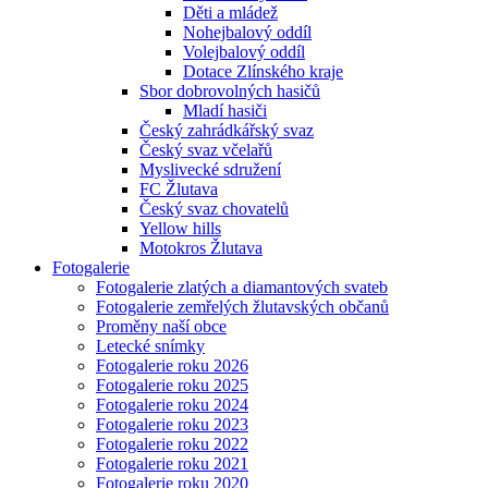
Děti a mládež
Nohejbalový oddíl
Volejbalový oddíl
Dotace Zlínského kraje
Sbor dobrovolných hasičů
Mladí hasiči
Český zahrádkářský svaz
Český svaz včelařů
Myslivecké sdružení
FC Žlutava
Český svaz chovatelů
Yellow hills
Motokros Žlutava
Fotogalerie
Fotogalerie zlatých a diamantových svateb
Fotogalerie zemřelých žlutavských občanů
Proměny naší obce
Letecké snímky
Fotogalerie roku 2026
Fotogalerie roku 2025
Fotogalerie roku 2024
Fotogalerie roku 2023
Fotogalerie roku 2022
Fotogalerie roku 2021
Fotogalerie roku 2020