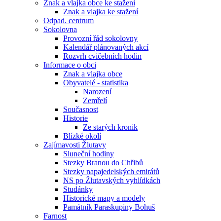
Znak a vlajka obce ke stažení
Znak a vlajka ke stažení
Odpad. centrum
Sokolovna
Provozní řád sokolovny
Kalendář plánovaných akcí
Rozvrh cvičebních hodin
Informace o obci
Znak a vlajka obce
Obyvatelé - statistika
Narození
Zemřelí
Současnost
Historie
Ze starých kronik
Blízké okolí
Zajímavosti Žlutavy
Sluneční hodiny
Stezky Branou do Chřibů
Stezky napajedelských emirátů
NS po Žlutavských vyhlídkách
Studánky
Historické mapy a modely
Památník Paraskupiny Bohuš
Farnost