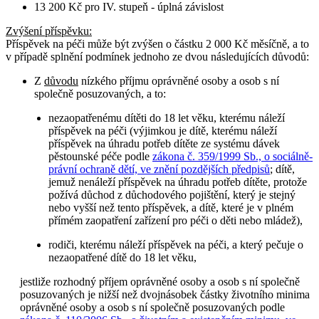
13 200 Kč pro IV. stupeň - úplná závislost
Zvýšení příspěvku
:
Příspěvek na péči může být zvýšen o částku 2 000 Kč měsíčně, a to
v případě splnění podmínek jednoho ze dvou následujících důvodů:
Z
důvodu
nízkého příjmu oprávněné osoby a osob s ní
společně posuzovaných, a to:
nezaopatřenému dítěti do 18 let věku, kterému náleží
příspěvek na péči (výjimkou je dítě, kterému náleží
příspěvek na úhradu potřeb dítěte ze systému dávek
pěstounské péče podle
zákona č. 359/1999 Sb., o sociálně-
právní ochraně dětí, ve znění pozdějších předpisů
; dítě,
jemuž nenáleží příspěvek na úhradu potřeb dítěte, protože
požívá důchod z důchodového pojištění, který je stejný
nebo vyšší než tento příspěvek, a dítě, které je v plném
přímém zaopatření zařízení pro péči o děti nebo mládež),
rodiči, kterému náleží příspěvek na péči, a který pečuje o
nezaopatřené dítě do 18 let věku,
jestliže rozhodný příjem oprávněné osoby a osob s ní společně
posuzovaných je nižší než dvojnásobek částky životního minima
oprávněné osoby a osob s ní společně posuzovaných podle