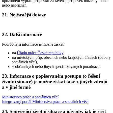
upozornění výplata příspěvku zastavena, příspěvek může být odňat
nebo nepřiznán.
21. Nejčastější dotazy
22. Další informace
Podrobnější informace je možné získat:
na
Úřadu práce České republiky
,
na městských, příp. obecních nebo krajských úřadech (odbory
sociálních věcí),
v občanských nebo jiných specializovaných poradnách.
23. Informace o popisovaném postupu (o řešení
životní situace) je možné získat také z jiných zdrojů
a v jiné formě
Ministerstvo práce a sociálních věcí
Integrovaný portál Ministerstva práce a sociálních věcí
24. Související životní situace a návody, jak je řešit