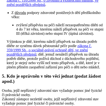
zákona č. 110/2006 Sb., o životním a existenčním minimu, ve
znění pozdějších předpisů
.
Z
důvodu
podpory zdravotně postižených dětí předškolního
věku:
zvýšení příspěvku na péči náleží nezaopatřenému dítěti od
4 do 7 let věku, kterému náleží příspěvek na péči ve stupni
III (těžká závislost) nebo stupni IV (úplná závislost).
Výjimkou je dítě, kterému náleží příspěvek na úhradu potřeb
dítěte ze systému dávek pěstounské péče podle
zákona č.
359/1999 Sb., o sociálně-právní ochraně dětí, ve znění
pozdějších předpisů
; dítě, jemuž nenáleží příspěvek na úhradu
potřeb dítěte, protože požívá důchod z důchodového pojištění,
který je stejný nebo vyšší než tento příspěvek, a dítě, které je v
plném přímém zaopatření zařízení pro péči o děti nebo mládež.
5. Kdo je oprávněn v této věci jednat (podat žádost
apod.)
Osoba, jejíž nepříznivý zdravotní stav vyžaduje pomoc jiné fyzické
či právnické osoby.
Zákonný zástupce nezletilé osoby, jejíž nepříznivý zdravotní stav
vyžaduje pomoc jiné fyzické či právnické osoby.