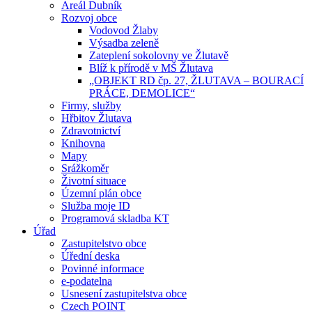
Areál Dubník
Rozvoj obce
Vodovod Žlaby
Výsadba zeleně
Zateplení sokolovny ve Žlutavě
Blíž k přírodě v MŠ Žlutava
„OBJEKT RD čp. 27, ŽLUTAVA – BOURACÍ
PRÁCE, DEMOLICE“
Firmy, služby
Hřbitov Žlutava
Zdravotnictví
Knihovna
Mapy
Srážkoměr
Životní situace
Územní plán obce
Služba moje ID
Programová skladba KT
Úřad
Zastupitelstvo obce
Úřední deska
Povinné informace
e-podatelna
Usnesení zastupitelstva obce
Czech POINT