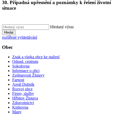
30. Případná upřesnění a poznámky k řešení životní
situace
Hledaný výraz
Hledat
rozšířené vyhledávání
Obec
Znak a vlajka obce ke stažení
Odpad. centrum
Sokolovna
Informace o obci
Zajímavosti Žlutavy
Farnost
Areál Dubník
Rozvoj obce
Firmy, služby
Hřbitov Žlutava
Zdravotnictví
Knihovna
Mapy