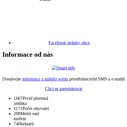
Facebook stránky obce
Informace od nás
Dostávejte
informace z našeho webu
prostřednictvím SMS a e-mailů
Chci se zaregistrovat
1667
První písemná
zmínka
1171
Počet obyvatel
298
Metrů nad
mořem
740
hektarů