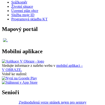
Srážkoměr
Životní situace
Územní plán obce
Služba moje ID
Programová skladba KT
Mapový portál
Mobilní aplikace
Sledujte informace z našeho webu v
mobilní aplikaci –
V OBRAZE.
Volně ke stažení:
Senioři
Zjednodušená verze stránek nejen pro seniory