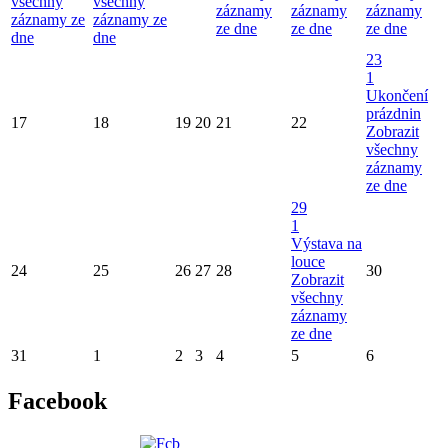
všechny
všechny
záznamy
záznamy
záznamy
záznamy ze
záznamy ze
ze dne
ze dne
ze dne
dne
dne
23
1
Ukončení
prázdnin
17
18
19
20
21
22
Zobrazit
všechny
záznamy
ze dne
29
1
Výstava na
louce
24
25
26
27
28
30
Zobrazit
všechny
záznamy
ze dne
31
1
2
3
4
5
6
Facebook