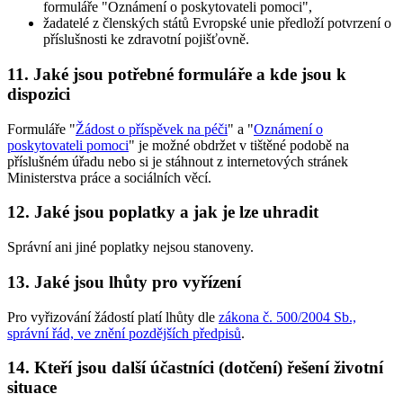
formuláře "Oznámení o poskytovateli pomoci",
žadatelé z členských států Evropské unie předloží potvrzení o
příslušnosti ke zdravotní pojišťovně.
11. Jaké jsou potřebné formuláře a kde jsou k
dispozici
Formuláře "
Žádost o příspěvek na péči
" a "
Oznámení o
poskytovateli pomoci
" je možné obdržet v tištěné podobě na
příslušném úřadu nebo si je stáhnout z internetových stránek
Ministerstva práce a sociálních věcí.
12. Jaké jsou poplatky a jak je lze uhradit
Správní ani jiné poplatky nejsou stanoveny.
13. Jaké jsou lhůty pro vyřízení
Pro vyřizování žádostí platí lhůty dle
zákona č. 500/2004 Sb.,
správní řád, ve znění pozdějších předpisů
.
14. Kteří jsou další účastníci (dotčení) řešení životní
situace