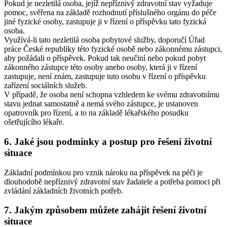
Pokud je nezletilá osoba, jejíž nepříznivý zdravotní stav vyžaduje
pomoc, svěřena na základě rozhodnutí příslušného orgánu do péče
jiné fyzické osoby, zastupuje ji v řízení o příspěvku tato fyzická
osoba.
Využívá-li tato nezletilá osoba pobytové služby, doporučí Úřad
práce České republiky této fyzické osobě nebo zákonnému zástupci,
aby požádali o příspěvek. Pokud tak neučiní nebo pokud pobyt
zákonného zástupce této osoby anebo osoby, která ji v řízení
zastupuje, není znám, zastupuje tuto osobu v řízení o příspěvku
zařízení sociálních služeb.
V případě, že osoba není schopna vzhledem ke svému zdravotnímu
stavu jednat samostatně a nemá svého zástupce, je ustanoven
opatrovník pro řízení, a to na základě lékařského posudku
ošetřujícího lékaře.
6. Jaké jsou podmínky a postup pro řešení životní
situace
Základní podmínkou pro vznik nároku na příspěvek na péči je
dlouhodobě nepříznivý zdravotní stav žadatele a potřeba pomoci při
zvládání základních životních potřeb.
7. Jakým způsobem můžete zahájit řešení životní
situace