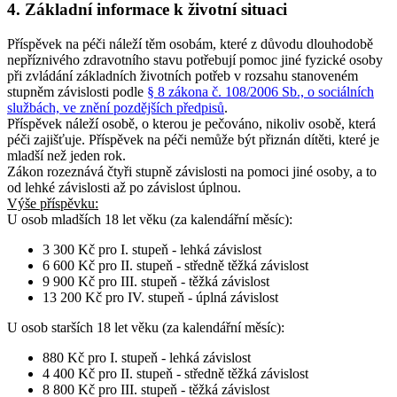
4. Základní informace k životní situaci
Příspěvek na péči náleží těm osobám, které z důvodu dlouhodobě
nepříznivého zdravotního stavu potřebují pomoc jiné fyzické osoby
při zvládání základních životních potřeb v rozsahu stanoveném
stupněm závislosti podle
§ 8 zákona č. 108/2006 Sb., o sociálních
službách, ve znění pozdějších předpisů
.
Příspěvek náleží osobě, o kterou je pečováno, nikoliv osobě, která
péči zajišťuje. Příspěvek na péči nemůže být přiznán dítěti, které je
mladší než jeden rok.
Zákon rozeznává čtyři stupně závislosti na pomoci jiné osoby, a to
od lehké závislosti až po závislost úplnou.
Výše příspěvku:
U osob
mladších 18 let věku
(za kalendářní měsíc):
3 300 Kč pro I. stupeň - lehká závislost
6 600 Kč pro II. stupeň - středně těžká závislost
9 900 Kč pro III. stupeň - těžká závislost
13 200 Kč pro IV. stupeň - úplná závislost
U osob
starších 18 let věku
(za kalendářní měsíc):
880 Kč pro I. stupeň - lehká závislost
4 400 Kč pro II. stupeň - středně těžká závislost
8 800 Kč pro III. stupeň - těžká závislost