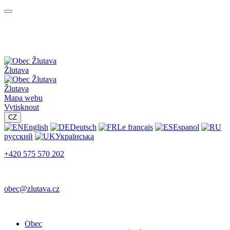
Žlutava
Žlutava
Mapa webu
Vytisknout
CZ
English
Deutsch
Le français
Espanol
русский
Українська
+420 575 570 202
obec@zlutava.cz
Obec