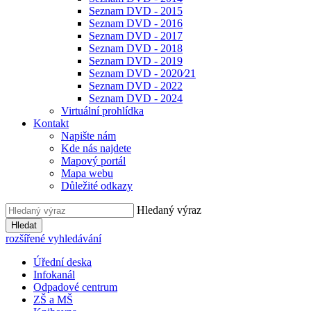
Seznam DVD - 2015
Seznam DVD - 2016
Seznam DVD - 2017
Seznam DVD - 2018
Seznam DVD - 2019
Seznam DVD - 2020⁄21
Seznam DVD - 2022
Seznam DVD - 2024
Virtuální prohlídka
Kontakt
Napište nám
Kde nás najdete
Mapový portál
Mapa webu
Důležité odkazy
Hledaný výraz
Hledat
rozšířené vyhledávání
Úřední deska
Infokanál
Odpadové centrum
ZŠ a MŠ