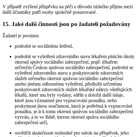
V případě zvýšení příspěvku na péči z důvodu nízkého příjmu mezi
další účastníky patří osoby společně posuzované.
15. Jaké další činnosti jsou po žadateli požadovány
Žadatel je povinen:
podrobit se sociálnímu šetření,
podrobit se vyšetření zdravotního stavu lékařem plnícím úkoly
okresní správy sociálního zabezpečení, popř. lékařem
určeným Českou správou sociálního zabezpečení, podrobit se
vyšetření zdravotního stavu u poskytovatele zdravotních
služeb určeného okresní správou sociálního zabezpečení
anebo jinému odbornému vyšetření, předložit určenému
poskytovateli zdravotních služeb lékařské nálezy ošetřujících
lékařů, které mu byly vydány, sdělit a doložit další údaje,
které jsou významné pro vypracování posudku, nebo
poskytnout jinou součinnost, která je potřebná k vypracování
posudku, je-li k tomu okresní správou sociálního zabezpečení
vyzván, a to ve lhůtě, kterou okresní správa sociálního
zabezpečení určí,
osvědčit skutečnosti rozhodné pro nárok na příspěvek, jeho