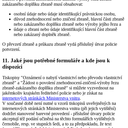
zakázaného doplňku zbraně musí obsahovat
:
osobní údaje nebo údaje identifikující právnickou osobu,
důvod znehodnocení nebo zničení zbraně, hlavní části zbraně
nebo zakázaného doplňku zbraně nebo výroby jejího řezu a
údaje o zbrani nebo údaje identifikující hlavní část zbraně
nebo zakázaný doplněk zbraně.
O převzetí zbraně a průkazu zbraně vydá příslušný útvar policie
potvrzení.
11. Jaké jsou potřebné formuláře a kde jsou k
dispozici
Tiskopisy "Oznámení o nabytí vlastnictví nebo převodu vlastnictví
zbraně" a "Žádost o povolení znehodnocení-zničení-výroby řezu
zbraně-zakázaného doplňku zbraně" si můžete vyzvednout na
jakémkoliv krajském ředitelství policie nebo je získat na
internetových stránkách Ministerstva vnitra
.
V současné době není nutné u vzorů tiskopisů uveřejněných na
internetových stránkách Ministerstva vnitra (při jejich vytištění)
dodržet stanovené barevné provedení - příslušné útvary policie
akceptují též podání učiněná na těchto formulářích vytištěných
černobíle, resp. ve stupních šedi, a to za předpokladu, že text