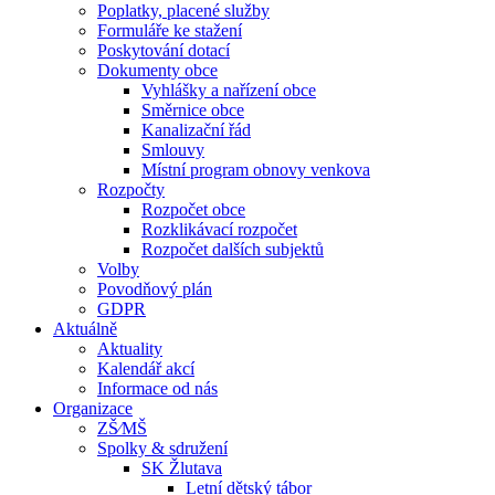
Poplatky, placené služby
Formuláře ke stažení
Poskytování dotací
Dokumenty obce
Vyhlášky a nařízení obce
Směrnice obce
Kanalizační řád
Smlouvy
Místní program obnovy venkova
Rozpočty
Rozpočet obce
Rozklikávací rozpočet
Rozpočet dalších subjektů
Volby
Povodňový plán
GDPR
Aktuálně
Aktuality
Kalendář akcí
Informace od nás
Organizace
ZŠ⁄MŠ
Spolky & sdružení
SK Žlutava
Letní dětský tábor