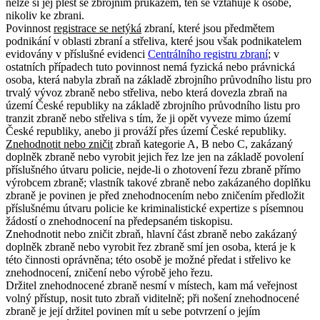
nelze si jej plést se zbrojním průkazem, ten se vztahuje k osobě,
nikoliv ke zbrani.
Povinnost
registrace se netýká
zbraní, které jsou předmětem
podnikání v oblasti zbraní a střeliva, které jsou však podnikatelem
evidovány v příslušné evidenci
Centrálního registru zbraní
; v
ostatních případech tuto povinnost nemá fyzická nebo právnická
osoba, která nabyla zbraň na základě zbrojního průvodního listu pro
trvalý vývoz zbraně nebo střeliva, nebo která dovezla zbraň na
území České republiky na základě zbrojního průvodního listu pro
tranzit zbraně nebo střeliva s tím, že ji opět vyveze mimo území
České republiky, anebo ji prováží přes území České republiky.
Znehodnotit nebo zničit
zbraň kategorie A, B nebo C, zakázaný
doplněk zbraně nebo vyrobit jejich řez lze jen na základě povolení
příslušného útvaru policie, nejde-li o zhotovení řezu zbraně přímo
výrobcem zbraně
; vlastník takové zbraně nebo zakázaného doplňku
zbraně je povinen je před znehodnocením nebo zničením předložit
příslušnému útvaru policie ke kriminalistické expertize s písemnou
žádostí o znehodnocení na předepsaném tiskopisu
.
Znehodnotit nebo zničit zbraň, hlavní část zbraně nebo zakázaný
doplněk zbraně nebo vyrobit řez zbraně smí jen osoba, která je k
této činnosti oprávněna; této osobě je možné předat i střelivo ke
znehodnocení, zničení nebo výrobě jeho řezu
.
Držitel znehodnocené zbraně nesmí v místech, kam má veřejnost
volný přístup, nosit tuto zbraň viditelně; při nošení znehodnocené
zbraně je její držitel povinen mít u sebe potvrzení o jejím