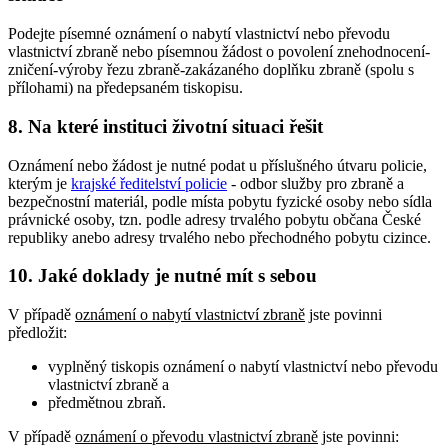
Podejte písemné oznámení o nabytí vlastnictví nebo převodu
vlastnictví zbraně nebo písemnou žádost o povolení znehodnocení-
zničení-výroby řezu zbraně-zakázaného doplňku zbraně (spolu s
přílohami) na předepsaném tiskopisu.
8. Na které instituci životní situaci řešit
Oznámení nebo žádost je nutné podat u příslušného útvaru policie,
kterým je
krajské ředitelství policie
- odbor služby pro zbraně a
bezpečnostní materiál, podle místa pobytu fyzické osoby nebo sídla
právnické osoby, tzn. podle adresy trvalého pobytu občana České
republiky anebo adresy trvalého nebo přechodného pobytu cizince.
10. Jaké doklady je nutné mít s sebou
V případě
oznámení o nabytí vlastnictví zbraně
jste povinni
předložit:
vyplněný tiskopis oznámení o nabytí vlastnictví nebo převodu
vlastnictví zbraně a
předmětnou zbraň.
V případě
oznámení o převodu vlastnictví zbraně
jste povinni: