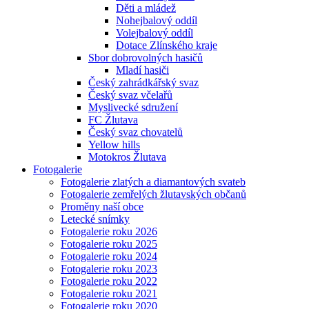
Děti a mládež
Nohejbalový oddíl
Volejbalový oddíl
Dotace Zlínského kraje
Sbor dobrovolných hasičů
Mladí hasiči
Český zahrádkářský svaz
Český svaz včelařů
Myslivecké sdružení
FC Žlutava
Český svaz chovatelů
Yellow hills
Motokros Žlutava
Fotogalerie
Fotogalerie zlatých a diamantových svateb
Fotogalerie zemřelých žlutavských občanů
Proměny naší obce
Letecké snímky
Fotogalerie roku 2026
Fotogalerie roku 2025
Fotogalerie roku 2024
Fotogalerie roku 2023
Fotogalerie roku 2022
Fotogalerie roku 2021
Fotogalerie roku 2020