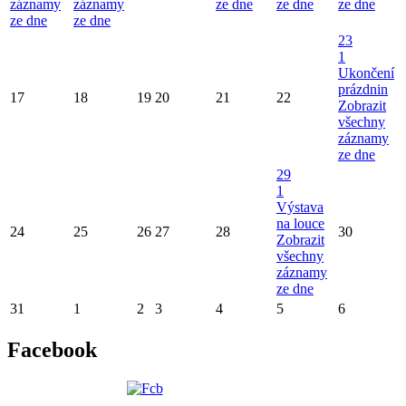
záznamy
záznamy
ze dne
ze dne
ze dne
ze dne
ze dne
23
1
Ukončení
prázdnin
17
18
19
20
21
22
Zobrazit
všechny
záznamy
ze dne
29
1
Výstava
na louce
24
25
26
27
28
30
Zobrazit
všechny
záznamy
ze dne
31
1
2
3
4
5
6
Facebook