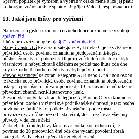
Správní poplatek je vyměřen a vybírán v české měně a lze jej platit
kolkovými známkami; je splatný při přijetí žádosti, resp. oznámení.
13. Jaké jsou lhůty pro vyřízení
Na řízení o registraci zbraně a o znehodnocení zbraně se vztahuje
správní řád
.
Lhůty pro vyřízení upravuje
§ 71 správního řádu
.
Nabytí vlastnictví
ke zbrani kategorie A, B nebo C je fyzická nebo
právnická osoba povinna oznámit na předepsaném tiskopisu
příslušnému útvaru policie do 10 pracovních dnů ode dne nabytí
vlastnictví; u nabytí zbraně
děděním
se počítá tato lhůta ode dne,
kdy rozhodnutí soudu o dědictví nabylo právní moci.
Převod vlastnictví
ke zbrani kategorie A, B nebo C na jinou osobu
je fyzická nebo právnická osoba povinna oznámit na předepsaném
tiskopisu příslušnému útvaru policie do 10 pracovních dnů ode dne
převedení zbraně, není-li stanoveno jinak.
Převod vlastnictví ke zbrani kategorie A, B nebo C fyzickou nebo
právnickou osobou v rámci své
podnikatelské činnosti
je tato osoba
povinna oznámit útvaru policie příslušnému podle místa
provozovny, v níž se převod uskutečnil, do 1 měsíce za všechny
převody v daném měsíci.
Žadatel, kterému bylo vydáno
povolení ke znehodnocení
, je
povinen do 20 pracovních dnů ode dne vydání povolení zbraň
kategorie A, B nebo C předat ke znehodnocení.