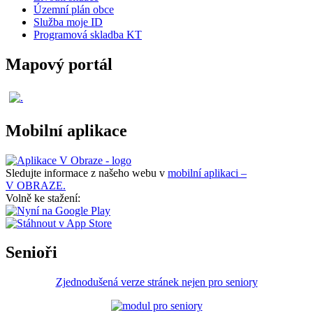
Územní plán obce
Služba moje ID
Programová skladba KT
Mapový portál
Mobilní aplikace
Sledujte informace z našeho webu v
mobilní aplikaci –
V OBRAZE.
Volně ke stažení:
Senioři
Zjednodušená verze stránek nejen pro seniory