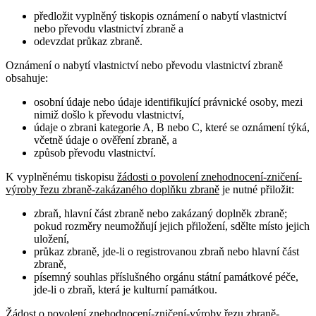
předložit vyplněný tiskopis oznámení o nabytí vlastnictví
nebo převodu vlastnictví zbraně a
odevzdat průkaz zbraně.
Oznámení o nabytí vlastnictví nebo převodu vlastnictví zbraně
obsahuje
:
osobní údaje nebo údaje identifikující právnické osoby, mezi
nimiž došlo k převodu vlastnictví,
údaje o zbrani kategorie A, B nebo C, které se oznámení týká,
včetně údaje o ověření zbraně, a
způsob převodu vlastnictví.
K vyplněnému tiskopisu
žádosti o povolení znehodnocení-zničení-
výroby řezu zbraně-zakázaného doplňku zbraně
je nutné přiložit:
zbraň, hlavní část zbraně nebo zakázaný doplněk zbraně;
pokud rozměry neumožňují jejich přiložení, sdělte místo jejich
uložení,
průkaz zbraně, jde-li o registrovanou zbraň nebo hlavní část
zbraně,
písemný souhlas příslušného orgánu státní památkové péče,
jde-li o zbraň, která je kulturní památkou.
Žádost o povolení znehodnocení-zničení-výroby řezu zbraně-