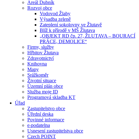
Areál Dubník
Rozvoj obce
Vodovod Žlaby
Výsadba zeleně
Zateplení sokolovny ve Žlutavě
Blíž k přírodě v MŠ Žlutava
„OBJEKT RD čp. 27, ŽLUTAVA – BOURACÍ
PRÁCE, DEMOLICE“
Firmy, služby
Hřbitov Žlutava
Zdravotnictví
Knihovna
Mapy
Srážkoměr
Životní situace
Územní plán obce
Služba moje ID
Programová skladba KT
Úřad
Zastupitelstvo obce
Úřední deska
Povinné informace
e-podatelna
Usnesení zastupitelstva obce
Czech POINT