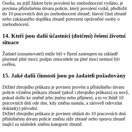
Osoba, na jejíž žádost bylo povolení ke znehodnocení vydáno, je
povinna příslušnému útvaru policie, který povolení vydal, předložit
do 10 pracovních dnů po znehodnocení zbraně, hlavní části zbraně
nebo zakázaného doplňku zbraně potvrzení oprávněné osoby o
znehodnocení.
14. Kteří jsou další účastníci (dotčení) řešení životní
situace
Žadatel (oznamovatel) může být v řízení zastoupen na základě
písemné plné moci; podpis zmocnitele na plné moci nemusí být
ověřen.
15. Jaké další činnosti jsou po žadateli požadovány
Držitel zbrojního průkazu je povinen provést u příslušného útvaru
policie výměnu průkazu zbraně (jakož i zbrojního průkazu) za nový,
pokud došlo ke změně jeho jména nebo příjmení, a to ve lhůtě 10
pracovních dnů ode dne, kdy změna nastala, a zároveň odevzdat
doklad(y) původní.
Držitel zbrojního průkazu je povinen ohlásit do 10 pracovních dnů
příslušnému útvaru policie změnu ráže zbraně nebo opravu zbraně
mající za následek změnu kategorie zbraně.