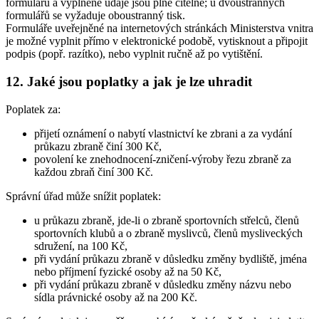
formulářů a vyplněné údaje jsou plně čitelné; u dvoustranných
formulářů se vyžaduje oboustranný tisk.
Formuláře uveřejněné na internetových stránkách Ministerstva vnitra
je možné vyplnit přímo v elektronické podobě, vytisknout a připojit
podpis (popř. razítko), nebo vyplnit ručně až po vytištění.
12. Jaké jsou poplatky a jak je lze uhradit
Poplatek za:
přijetí oznámení o nabytí vlastnictví ke zbrani a za vydání
průkazu zbraně činí 300 Kč,
povolení ke znehodnocení-zničení-výroby řezu zbraně za
každou zbraň činí 300 Kč.
Správní úřad může snížit poplatek:
u průkazu zbraně, jde-li o zbraně sportovních střelců, členů
sportovních klubů a o zbraně myslivců, členů mysliveckých
sdružení, na 100 Kč,
při vydání průkazu zbraně v důsledku změny bydliště, jména
nebo příjmení fyzické osoby až na 50 Kč,
při vydání průkazu zbraně v důsledku změny názvu nebo
sídla právnické osoby až na 200 Kč.