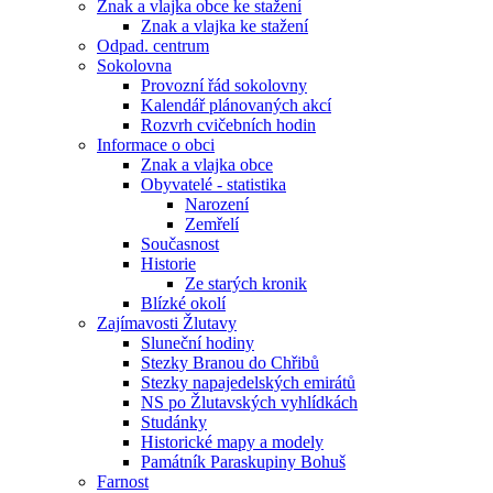
Znak a vlajka obce ke stažení
Znak a vlajka ke stažení
Odpad. centrum
Sokolovna
Provozní řád sokolovny
Kalendář plánovaných akcí
Rozvrh cvičebních hodin
Informace o obci
Znak a vlajka obce
Obyvatelé - statistika
Narození
Zemřelí
Současnost
Historie
Ze starých kronik
Blízké okolí
Zajímavosti Žlutavy
Sluneční hodiny
Stezky Branou do Chřibů
Stezky napajedelských emirátů
NS po Žlutavských vyhlídkách
Studánky
Historické mapy a modely
Památník Paraskupiny Bohuš
Farnost