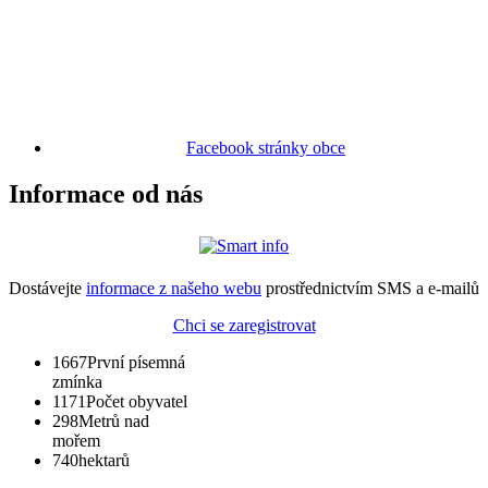
Facebook stránky obce
Informace od nás
Dostávejte
informace z našeho webu
prostřednictvím SMS a e-mailů
Chci se zaregistrovat
1667
První písemná
zmínka
1171
Počet obyvatel
298
Metrů nad
mořem
740
hektarů