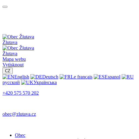
Žlutava
Žlutava
Mapa webu
Vytisknout
CZ
English
Deutsch
Le français
Espanol
русский
Українська
+420 575 570 202
obec@zlutava.cz
Obec