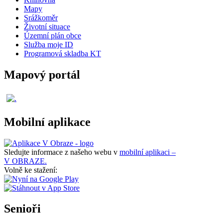
Mapy
Srážkoměr
Životní situace
Územní plán obce
Služba moje ID
Programová skladba KT
Mapový portál
Mobilní aplikace
Sledujte informace z našeho webu v
mobilní aplikaci –
V OBRAZE.
Volně ke stažení:
Senioři