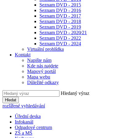
Seznam DVD - 2015
Seznam DVD - 2016
Seznam DVD - 2017
Seznam DVD - 2018
Seznam DVD - 2019
Seznam DVD - 2020⁄21
Seznam DVD - 2022
Seznam DVD - 2024
Virtuální prohlídka
Kontakt
Napište nám
Kde nás najdete
Mapový portál
Mapa webu
Důležité odkazy
Hledaný výraz
Hledat
rozšířené vyhledávání
Úřední deska
Infokanál
Odpadové centrum
ZŠ a MŠ