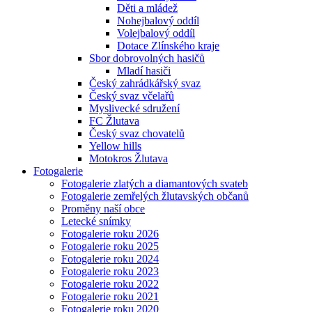
Děti a mládež
Nohejbalový oddíl
Volejbalový oddíl
Dotace Zlínského kraje
Sbor dobrovolných hasičů
Mladí hasiči
Český zahrádkářský svaz
Český svaz včelařů
Myslivecké sdružení
FC Žlutava
Český svaz chovatelů
Yellow hills
Motokros Žlutava
Fotogalerie
Fotogalerie zlatých a diamantových svateb
Fotogalerie zemřelých žlutavských občanů
Proměny naší obce
Letecké snímky
Fotogalerie roku 2026
Fotogalerie roku 2025
Fotogalerie roku 2024
Fotogalerie roku 2023
Fotogalerie roku 2022
Fotogalerie roku 2021
Fotogalerie roku 2020