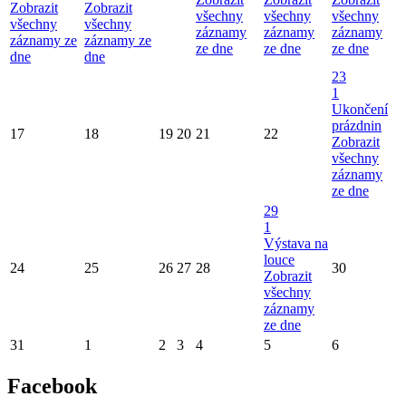
Zobrazit
Zobrazit
všechny
všechny
všechny
všechny
všechny
záznamy
záznamy
záznamy
záznamy ze
záznamy ze
ze dne
ze dne
ze dne
dne
dne
23
1
Ukončení
prázdnin
17
18
19
20
21
22
Zobrazit
všechny
záznamy
ze dne
29
1
Výstava na
louce
24
25
26
27
28
30
Zobrazit
všechny
záznamy
ze dne
31
1
2
3
4
5
6
Facebook