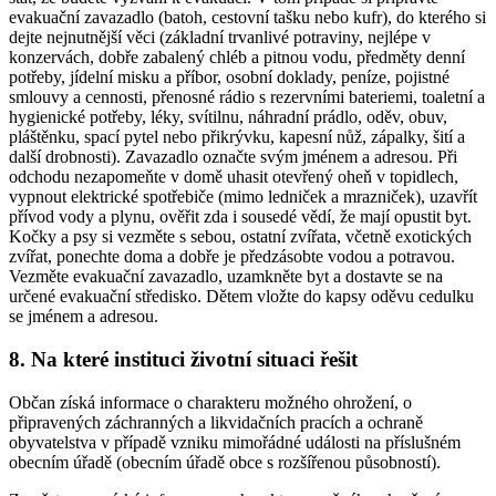
evakuační zavazadlo (batoh, cestovní tašku nebo kufr), do kterého si
dejte nejnutnější věci (základní trvanlivé potraviny, nejlépe v
konzervách, dobře zabalený chléb a pitnou vodu, předměty denní
potřeby, jídelní misku a příbor, osobní doklady, peníze, pojistné
smlouvy a cennosti, přenosné rádio s rezervními bateriemi, toaletní a
hygienické potřeby, léky, svítilnu, náhradní prádlo, oděv, obuv,
pláštěnku, spací pytel nebo přikrývku, kapesní nůž, zápalky, šití a
další drobnosti). Zavazadlo označte svým jménem a adresou. Při
odchodu nezapomeňte v domě uhasit otevřený oheň v topidlech,
vypnout elektrické spotřebiče (mimo ledniček a mrazniček), uzavřít
přívod vody a plynu, ověřit zda i sousedé vědí, že mají opustit byt.
Kočky a psy si vezměte s sebou, ostatní zvířata, včetně exotických
zvířat, ponechte doma a dobře je předzásobte vodou a potravou.
Vezměte evakuační zavazadlo, uzamkněte byt a dostavte se na
určené evakuační středisko. Dětem vložte do kapsy oděvu cedulku
se jménem a adresou.
8. Na které instituci životní situaci řešit
Občan získá informace o charakteru možného ohrožení, o
připravených záchranných a likvidačních pracích a ochraně
obyvatelstva v případě vzniku mimořádné události na příslušném
obecním úřadě (obecním úřadě obce s rozšířenou působností).