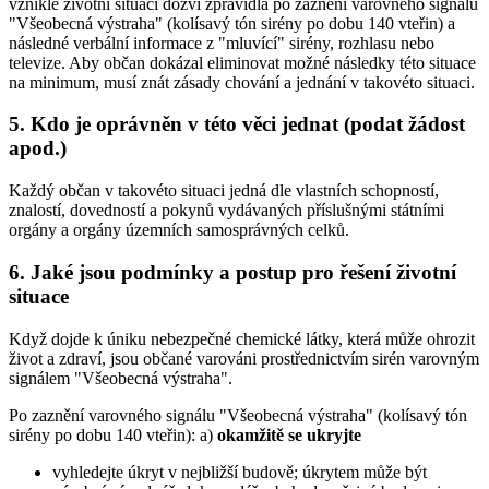
vzniklé životní situaci dozví zpravidla po zaznění varovného signálu
"Všeobecná výstraha" (kolísavý tón sirény po dobu 140 vteřin) a
následné verbální informace z "mluvící" sirény, rozhlasu nebo
televize. Aby občan dokázal eliminovat možné následky této situace
na minimum, musí znát zásady chování a jednání v takovéto situaci.
5. Kdo je oprávněn v této věci jednat (podat žádost
apod.)
Každý občan v takovéto situaci jedná dle vlastních schopností,
znalostí, dovedností a pokynů vydávaných příslušnými státními
orgány a orgány územních samosprávných celků.
6. Jaké jsou podmínky a postup pro řešení životní
situace
Když dojde k úniku nebezpečné chemické látky, která může ohrozit
život a zdraví, jsou občané varováni prostřednictvím sirén varovným
signálem "Všeobecná výstraha".
Po zaznění varovného signálu "Všeobecná výstraha" (kolísavý tón
sirény po dobu 140 vteřin): a)
okamžitě se ukryjte
vyhledejte úkryt v nejbližší budově; úkrytem může být