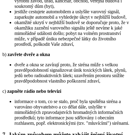
výrobní závod, úřad, kancelář, obchod, veřejná budova i
soukromý dům (byt),
jestliže cestujete automobilem a uslyšíte varovný signál,
zaparkujte automobil a vyhledejte úkryt v nejbližší budově,
okamžité ukrytí v nejbližší budově se doporučuje proto, že v
okamžiku zaznění varovného signálu ještě nevíme k jaké
mimořádné události došlo; pobyt na volném prostranství
může, v případě úniku nebezpečné látky do životního
prostředí, poškodit Vaše zdraví,
b)
zavřete dveře a okna
dveře a okna se zavírají proto, že siréna může s velkou
pravděpodobností signalizovat únik toxických látek, plynů,
jedů nebo radioaktivních látek; uzavřením prostoru snížíte
pravděpodobnost vlastního poškození zdraví,
c)
zapněte rádio nebo televizi
informace o tom, co se stalo, proč byla spuštěna siréna a
varováno obyvatelstvo a co dělat dále, uslyšíte v
mimořádných zpravodajstvích hromadných informačních
prostředků; tyto informace jsou sdělovány i obecním
rozhlasem, popř. elektronickými (tzv. "mluvícími") sirénami.
7. Jakým způsobem můžete zahájit řešení životní