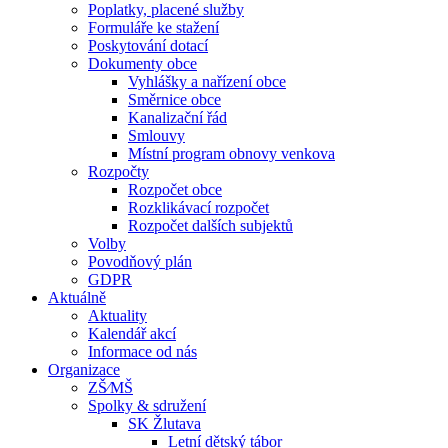
Poplatky, placené služby
Formuláře ke stažení
Poskytování dotací
Dokumenty obce
Vyhlášky a nařízení obce
Směrnice obce
Kanalizační řád
Smlouvy
Místní program obnovy venkova
Rozpočty
Rozpočet obce
Rozklikávací rozpočet
Rozpočet dalších subjektů
Volby
Povodňový plán
GDPR
Aktuálně
Aktuality
Kalendář akcí
Informace od nás
Organizace
ZŠ⁄MŠ
Spolky & sdružení
SK Žlutava
Letní dětský tábor