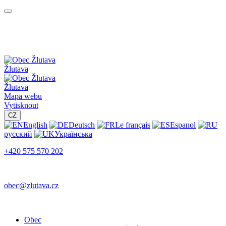
Žlutava
Žlutava
Mapa webu
Vytisknout
CZ
English
Deutsch
Le français
Espanol
русский
Українська
+420 575 570 202
obec@zlutava.cz
Obec