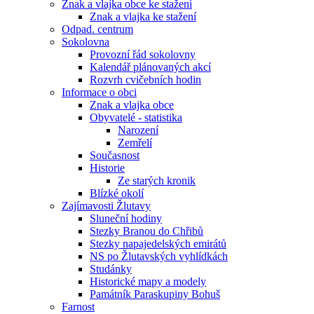
Znak a vlajka obce ke stažení
Znak a vlajka ke stažení
Odpad. centrum
Sokolovna
Provozní řád sokolovny
Kalendář plánovaných akcí
Rozvrh cvičebních hodin
Informace o obci
Znak a vlajka obce
Obyvatelé - statistika
Narození
Zemřelí
Současnost
Historie
Ze starých kronik
Blízké okolí
Zajímavosti Žlutavy
Sluneční hodiny
Stezky Branou do Chřibů
Stezky napajedelských emirátů
NS po Žlutavských vyhlídkách
Studánky
Historické mapy a modely
Památník Paraskupiny Bohuš
Farnost