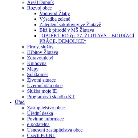
Areál Dubník
Rozvoj obce
Vodovod Žlaby
Výsadba zeleně
Zateplení sokolovny ve Žlutavě
Blíž k přírodě v MŠ Žlutava
„OBJEKT RD čp. 27, ŽLUTAVA – BOURACÍ
PRÁCE, DEMOLICE“
Firmy, služby
Hřbitov Žlutava
Zdravotnictví
Knihovna
Mapy
Srážkoměr
Životní situace
Územní plán obce
Služba moje ID
Programová skladba KT
Úřad
Zastupitelstvo obce
Úřední deska
Povinné informace
e-podatelna
Usnesení zastupitelstva obce
Czech POINT