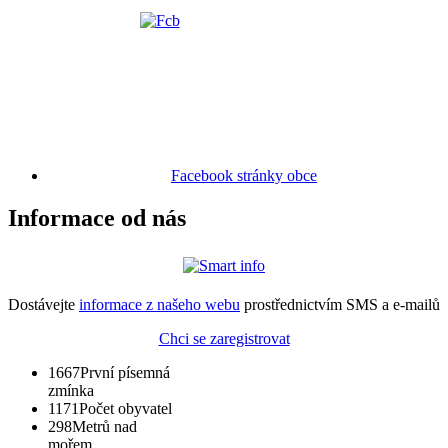
Facebook stránky obce
Informace od nás
Dostávejte
informace z našeho webu
prostřednictvím SMS a e-mailů
Chci se zaregistrovat
1667
První písemná
zmínka
1171
Počet obyvatel
298
Metrů nad
mořem