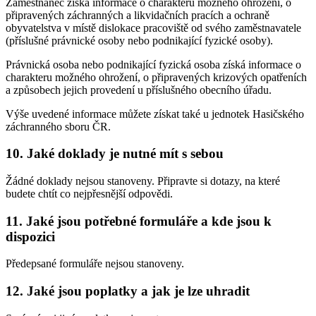
Zaměstnanec získá informace o charakteru možného ohrožení, o
připravených záchranných a likvidačních pracích a ochraně
obyvatelstva v místě dislokace pracoviště od svého zaměstnavatele
(příslušné právnické osoby nebo podnikající fyzické osoby).
Právnická osoba nebo podnikající fyzická osoba získá informace o
charakteru možného ohrožení, o připravených krizových opatřeních
a způsobech jejich provedení u příslušného obecního úřadu.
Výše uvedené informace můžete získat také u jednotek Hasičského
záchranného sboru ČR.
10. Jaké doklady je nutné mít s sebou
Žádné doklady nejsou stanoveny. Připravte si dotazy, na které
budete chtít co nejpřesnější odpovědi.
11. Jaké jsou potřebné formuláře a kde jsou k
dispozici
Předepsané formuláře nejsou stanoveny.
12. Jaké jsou poplatky a jak je lze uhradit