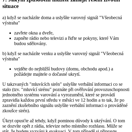
situace
a) když se nacházíte doma a uslyšíte varovný signál "Všeobecná
výstraha"
zavřete okna a dveře,
zapněte rádio nebo televizi a řiďte se pokyny, které Vám
budou sdělovány.
b) když se nacházíte venku a uslyšíte varovný signál "Všeobecná
výstraha"
vejděte do nejbližší budovy (domu, obchodu apod.) a
požádejte majitele o dočasné ukrytí.
U takzvaných "mluvících sirén" uslyšíte verbální informaci co se
stalo (tzv. "mluvící sirénu" poznáte při ověřování provozuschopnosti
jednotného systému varování a vyrozumění, které se provádí
zpravidla každou první středu v měsíci ve 12 hodin a to tak, že po
zaznění zkušebního signálu uslyšíte verbální informaci o prováděné
zkoušce sirén).
Úkryt opusťte až tehdy, když pominou důvody k ukrývání. O tom
se dozvíte opět z rádia, televize nebo místního rozhlasu. Může se
stát, že budete vyzváni k evakuaci. V tom případě si připravte