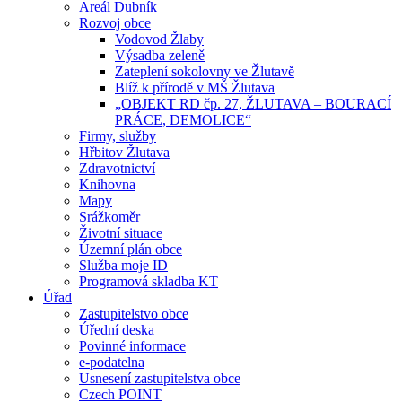
Areál Dubník
Rozvoj obce
Vodovod Žlaby
Výsadba zeleně
Zateplení sokolovny ve Žlutavě
Blíž k přírodě v MŠ Žlutava
„OBJEKT RD čp. 27, ŽLUTAVA – BOURACÍ
PRÁCE, DEMOLICE“
Firmy, služby
Hřbitov Žlutava
Zdravotnictví
Knihovna
Mapy
Srážkoměr
Životní situace
Územní plán obce
Služba moje ID
Programová skladba KT
Úřad
Zastupitelstvo obce
Úřední deska
Povinné informace
e-podatelna
Usnesení zastupitelstva obce
Czech POINT