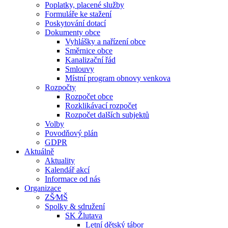
Poplatky, placené služby
Formuláře ke stažení
Poskytování dotací
Dokumenty obce
Vyhlášky a nařízení obce
Směrnice obce
Kanalizační řád
Smlouvy
Místní program obnovy venkova
Rozpočty
Rozpočet obce
Rozklikávací rozpočet
Rozpočet dalších subjektů
Volby
Povodňový plán
GDPR
Aktuálně
Aktuality
Kalendář akcí
Informace od nás
Organizace
ZŠ⁄MŠ
Spolky & sdružení
SK Žlutava
Letní dětský tábor