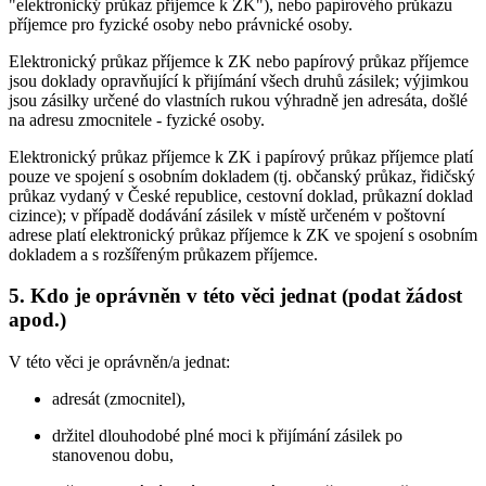
"elektronický průkaz příjemce k ZK"), nebo papírového průkazu
příjemce pro fyzické osoby nebo právnické osoby.
Elektronický průkaz příjemce k ZK nebo papírový průkaz příjemce
jsou doklady opravňující k přijímání všech druhů zásilek; výjimkou
jsou zásilky určené do vlastních rukou výhradně jen adresáta, došlé
na adresu zmocnitele - fyzické osoby.
Elektronický průkaz příjemce k ZK i papírový průkaz příjemce platí
pouze ve spojení s osobním dokladem (tj. občanský průkaz, řidičský
průkaz vydaný v České republice, cestovní doklad, průkazní doklad
cizince); v případě dodávání zásilek v místě určeném v poštovní
adrese platí elektronický průkaz příjemce k ZK ve spojení s osobním
dokladem a s rozšířeným průkazem příjemce.
5. Kdo je oprávněn v této věci jednat (podat žádost
apod.)
V této věci je oprávněn/a jednat:
adresát (zmocnitel),
držitel dlouhodobé plné moci k přijímání zásilek po
stanovenou dobu,