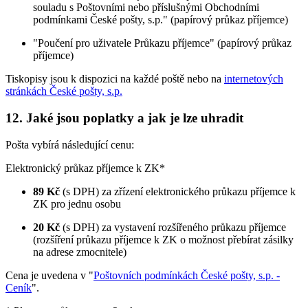
souladu s Poštovními nebo příslušnými Obchodními
podmínkami České pošty, s.p." (papírový průkaz příjemce)
"Poučení pro uživatele Průkazu příjemce" (papírový průkaz
příjemce)
Tiskopisy jsou k dispozici na každé poště nebo na
internetových
stránkách České pošty, s.p.
12. Jaké jsou poplatky a jak je lze uhradit
Pošta vybírá následující cenu:
Elektronický průkaz příjemce k ZK*
89 Kč
(s DPH) za zřízení elektronického průkazu příjemce k
ZK pro jednu osobu
20 Kč
(s DPH) za vystavení rozšířeného průkazu příjemce
(rozšíření průkazu příjemce k ZK o možnost přebírat zásilky
na adrese zmocnitele)
Cena je uvedena v "
Poštovních podmínkách České pošty, s.p. -
Ceník
".