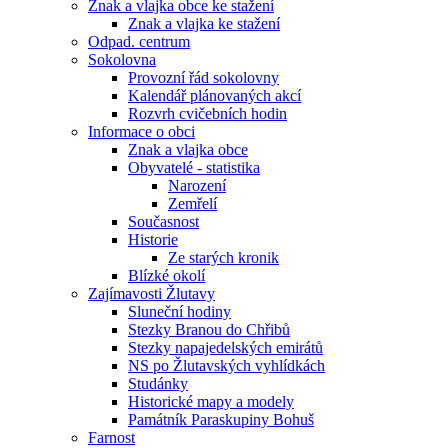
Znak a vlajka obce ke stažení
Znak a vlajka ke stažení
Odpad. centrum
Sokolovna
Provozní řád sokolovny
Kalendář plánovaných akcí
Rozvrh cvičebních hodin
Informace o obci
Znak a vlajka obce
Obyvatelé - statistika
Narození
Zemřelí
Současnost
Historie
Ze starých kronik
Blízké okolí
Zajímavosti Žlutavy
Sluneční hodiny
Stezky Branou do Chřibů
Stezky napajedelských emirátů
NS po Žlutavských vyhlídkách
Studánky
Historické mapy a modely
Památník Paraskupiny Bohuš
Farnost