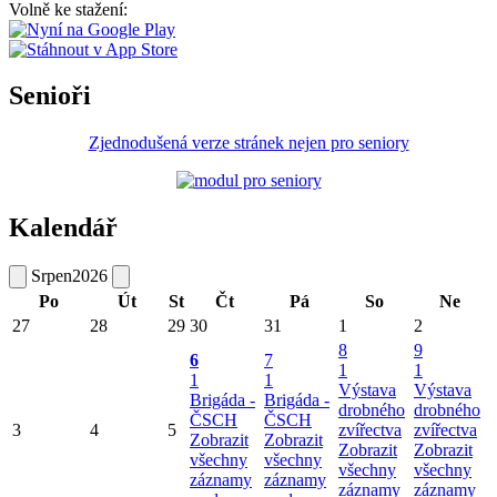
Volně ke stažení:
Senioři
Zjednodušená verze stránek nejen pro seniory
Kalendář
Srpen
2026
Po
Út
St
Čt
Pá
So
Ne
27
28
29
30
31
1
2
8
9
6
7
1
1
1
1
Výstava
Výstava
Brigáda -
Brigáda -
drobného
drobného
ČSCH
ČSCH
3
4
5
zvířectva
zvířectva
Zobrazit
Zobrazit
Zobrazit
Zobrazit
všechny
všechny
všechny
všechny
záznamy
záznamy
záznamy
záznamy