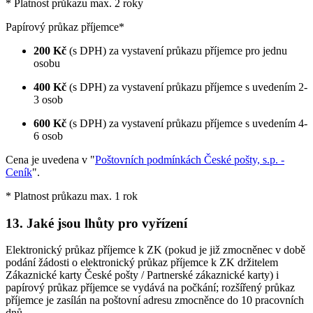
* Platnost průkazu max. 2 roky
Papírový průkaz příjemce*
200 Kč
(s DPH) za vystavení průkazu příjemce pro jednu
osobu
400 Kč
(s DPH) za vystavení průkazu příjemce s uvedením 2-
3 osob
600 Kč
(s DPH) za vystavení průkazu příjemce s uvedením 4-
6 osob
Cena je uvedena v "
Poštovních podmínkách České pošty, s.p. -
Ceník
".
* Platnost průkazu max. 1 rok
13. Jaké jsou lhůty pro vyřízení
Elektronický průkaz příjemce k ZK (pokud je již zmocněnec v době
podání žádosti o elektronický průkaz příjemce k ZK držitelem
Zákaznické karty České pošty / Partnerské zákaznické karty) i
papírový průkaz příjemce se vydává na počkání; rozšířený průkaz
příjemce je zasílán na poštovní adresu zmocněnce do 10 pracovních
dnů.