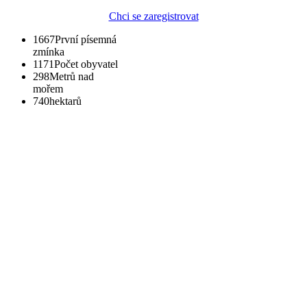
Chci se zaregistrovat
1667
První písemná
zmínka
1171
Počet obyvatel
298
Metrů nad
mořem
740
hektarů