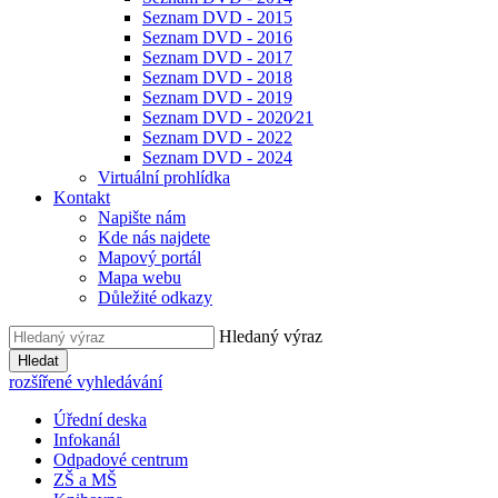
Seznam DVD - 2015
Seznam DVD - 2016
Seznam DVD - 2017
Seznam DVD - 2018
Seznam DVD - 2019
Seznam DVD - 2020⁄21
Seznam DVD - 2022
Seznam DVD - 2024
Virtuální prohlídka
Kontakt
Napište nám
Kde nás najdete
Mapový portál
Mapa webu
Důležité odkazy
Hledaný výraz
Hledat
rozšířené vyhledávání
Úřední deska
Infokanál
Odpadové centrum
ZŠ a MŠ