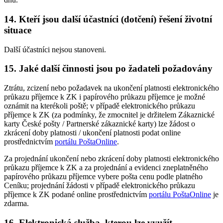
14. Kteří jsou další účastníci (dotčení) řešení životní
situace
Další účastníci nejsou stanoveni.
15. Jaké další činnosti jsou po žadateli požadovány
Ztrátu, zcizení nebo požadavek na ukončení platnosti elektronického
průkazu příjemce k ZK i papírového průkazu příjemce je možné
oznámit na kterékoli poště; v případě elektronického průkazu
příjemce k ZK (za podmínky, že zmocnitel je držitelem Zákaznické
karty České pošty / Partnerské zákaznické karty) lze žádost o
zkrácení doby platnosti / ukončení platnosti podat online
prostřednictvím
portálu PoštaOnline
.
Za projednání ukončení nebo zkrácení doby platnosti elektronického
průkazu příjemce k ZK a za projednání a evidenci zneplatněného
papírového průkazu příjemce vybere pošta cenu podle platného
Ceníku; projednání žádosti v případě elektronického průkazu
příjemce k ZK podané online prostřednictvím
portálu PoštaOnline
je
zdarma.
16. Elektronická služba, kterou lze využít