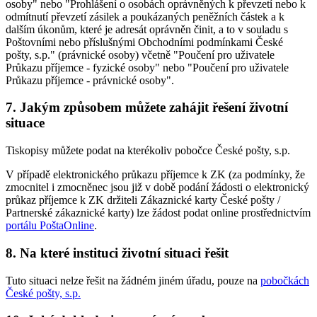
osoby" nebo "Prohlášení o osobách oprávněných k převzetí nebo k
odmítnutí převzetí zásilek a poukázaných peněžních částek a k
dalším úkonům, které je adresát oprávněn činit, a to v souladu s
Poštovními nebo příslušnými Obchodními podmínkami České
pošty, s.p." (právnické osoby) včetně "Poučení pro uživatele
Průkazu příjemce - fyzické osoby" nebo "Poučení pro uživatele
Průkazu příjemce - právnické osoby".
7. Jakým způsobem můžete zahájit řešení životní
situace
Tiskopisy můžete podat na kterékoliv pobočce České pošty, s.p.
V případě elektronického průkazu příjemce k ZK (za podmínky, že
zmocnitel i zmocněnec jsou již v době podání žádosti o elektronický
průkaz příjemce k ZK držiteli Zákaznické karty České pošty /
Partnerské zákaznické karty) lze žádost podat online prostřednictvím
portálu PoštaOnline
.
8. Na které instituci životní situaci řešit
Tuto situaci nelze řešit na žádném jiném úřadu, pouze na
pobočkách
České pošty, s.p.