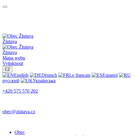
Žlutava
Žlutava
Mapa webu
Vytisknout
CZ
English
Deutsch
Le français
Espanol
русский
Українська
+420 575 570 202
obec@zlutava.cz
Obec