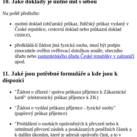
10. Jaké doklady je nutné mít s sebou
Na poště předložte:
osobní doklad (občanský průkaz, řidičský průkaz vydaný v
České republice, cestovní doklad nebo průkazní doklad
cizince),
předkládá-li žádost jiná fyzická osoba, musí být podpis
zmocnitele ověřen ověřovací doložkou notáře, obecního
úřadu nebo
zastupitelského úřadu České republiky v zahraničí
apod.
11. Jaké jsou potřebné formuláře a kde jsou k
dispozici
"Žádost o zřízení / správu průkazu příjemce k Zákaznické
kartě" (elektronický průkaz příjemce k ZK)
"Žádost o vydání průkazu příjemce - fyzické osoby"
(papírový průkaz příjemce)
"Prohlášení o osobách oprávněných k převzetí nebo k
odmítnutí převzetí zásilek a poukázaných peněžních částek a
k dalším úkonům, které je adresát oprávněn činit, a to v