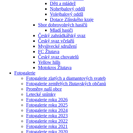
Děti a mládež
Nohejbalový oddíl
Volejbalový oddíl
Dotace Zlínského kraje
Sbor dobrovolných hasičů
Mladí hasiči
Český zahrádkářský svaz
Český svaz včelařů
Myslivecké sdružení
FC Žlutava
Český svaz chovatelů
Yellow hills
Motokros Žlutava
Fotogalerie
Fotogalerie zlatých a diamantových svateb
Fotogalerie zemřelých žlutavských občanů
Proměny naší obce
Letecké snímky
Fotogalerie roku 2026
Fotogalerie roku 2025
Fotogalerie roku 2024
Fotogalerie roku 2023
Fotogalerie roku 2022
Fotogalerie roku 2021
Fotogalerie roku 2020