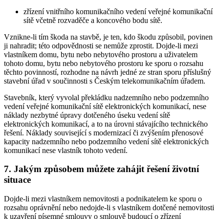
zřízení vnitřního komunikačního vedení veřejné komunikační
sítě včetně rozvaděče a koncového bodu sítě.
Vznikne-li tím škoda na stavbě, je ten, kdo škodu způsobil, povinen
ji nahradit; této odpovědnosti se nemůže zprostit. Dojde-li mezi
vlastníkem domu, bytu nebo nebytového prostoru a uživatelem
tohoto domu, bytu nebo nebytového prostoru ke sporu o rozsahu
těchto povinností, rozhodne na návrh jedné ze stran sporu příslušný
stavební úřad v součinnosti s Českým telekomunikačním úřadem.
Stavebník, který vyvolal překládku nadzemního nebo podzemního
vedení veřejné komunikační sítě elektronických komunikací, nese
náklady nezbytné úpravy dotčeného úseku vedení sítě
elektronických komunikací, a to na úrovni stávajícího technického
řešení. Náklady související s modernizací či zvýšením přenosové
kapacity nadzemního nebo podzemního vedení sítě elektronických
komunikací nese vlastník tohoto vedení.
7. Jakým způsobem můžete zahájit řešení životní
situace
Dojde-li mezi vlastníkem nemovitosti a podnikatelem ke sporu o
rozsahu oprávnění nebo nedojde-li s vlastníkem dotčené nemovitosti
k uzavření písemné smlouvy o smlouvě budoucí o zřízení