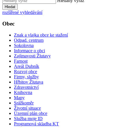
Hledaný výraz
Hledat
rozšířené vyhledávání
Obec
Znak a vlajka obce ke stažení
Odpad. centrum
Sokolovna
Informace o obci
Zajímavosti Žlutavy
Farnost
Areál Dubník
Rozvoj obce
Firmy, služby
Hřbitov Žlutava
Zdravotnictví
Knihovna
Mapy
Srážkoměr
Životní situace
Územní plán obce
Služba moje ID
Programová skladba KT