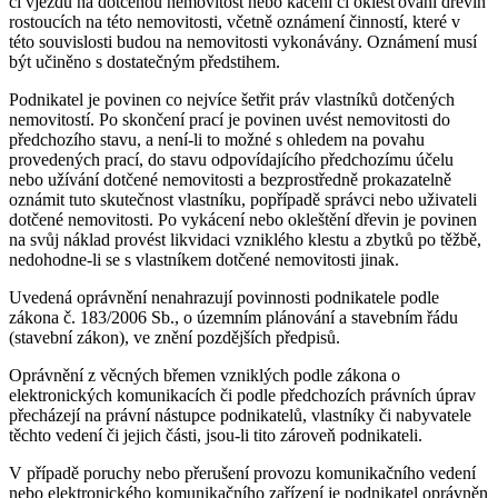
či vjezdu na dotčenou nemovitost nebo kácení či oklešťování dřevin
rostoucích na této nemovitosti, včetně oznámení činností, které v
této souvislosti budou na nemovitosti vykonávány. Oznámení musí
být učiněno s dostatečným předstihem.
Podnikatel je povinen co nejvíce šetřit práv vlastníků dotčených
nemovitostí. Po skončení prací je povinen uvést nemovitosti do
předchozího stavu, a není-li to možné s ohledem na povahu
provedených prací, do stavu odpovídajícího předchozímu účelu
nebo užívání dotčené nemovitosti a bezprostředně prokazatelně
oznámit tuto skutečnost vlastníku, popřípadě správci nebo uživateli
dotčené nemovitosti. Po vykácení nebo okleštění dřevin je povinen
na svůj náklad provést likvidaci vzniklého klestu a zbytků po těžbě,
nedohodne-li se s vlastníkem dotčené nemovitosti jinak.
Uvedená oprávnění nenahrazují povinnosti podnikatele podle
zákona č. 183/2006 Sb., o územním plánování a stavebním řádu
(stavební zákon), ve znění pozdějších předpisů.
Oprávnění z věcných břemen vzniklých podle zákona o
elektronických komunikacích či podle předchozích právních úprav
přecházejí na právní nástupce podnikatelů, vlastníky či nabyvatele
těchto vedení či jejich části, jsou-li tito zároveň podnikateli.
V případě poruchy nebo přerušení provozu komunikačního vedení
nebo elektronického komunikačního zařízení je podnikatel oprávněn