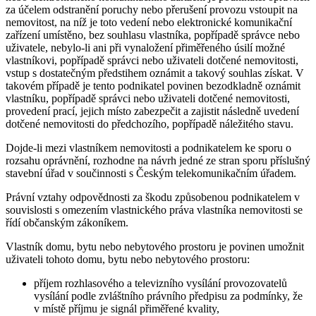
za účelem odstranění poruchy nebo přerušení provozu vstoupit na
nemovitost, na níž je toto vedení nebo elektronické komunikační
zařízení umístěno, bez souhlasu vlastníka, popřípadě správce nebo
uživatele, nebylo-li ani při vynaložení přiměřeného úsilí možné
vlastníkovi, popřípadě správci nebo uživateli dotčené nemovitosti,
vstup s dostatečným předstihem oznámit a takový souhlas získat. V
takovém případě je tento podnikatel povinen bezodkladně oznámit
vlastníku, popřípadě správci nebo uživateli dotčené nemovitosti,
provedení prací, jejich místo zabezpečit a zajistit následně uvedení
dotčené nemovitosti do předchozího, popřípadě náležitého stavu.
Dojde-li mezi vlastníkem nemovitosti a podnikatelem ke sporu o
rozsahu oprávnění, rozhodne na návrh jedné ze stran sporu příslušný
stavební úřad v součinnosti s Českým telekomunikačním úřadem.
Právní vztahy odpovědnosti za škodu způsobenou podnikatelem v
souvislosti s omezením vlastnického práva vlastníka nemovitosti se
řídí občanským zákoníkem.
Vlastník domu, bytu nebo nebytového prostoru je povinen umožnit
uživateli tohoto domu, bytu nebo nebytového prostoru:
příjem rozhlasového a televizního vysílání provozovatelů
vysílání podle zvláštního právního předpisu za podmínky, že
v místě příjmu je signál přiměřené kvality,