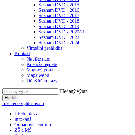
Seznam DVD - 2015
Seznam DVD - 2016
Seznam DVD - 2017
Seznam DVD - 2018
Seznam DVD - 2019
Seznam DVD - 2020⁄21
Seznam DVD - 2022
Seznam DVD - 2024
Virtuální prohlídka
Kontakt
Napište nám
Kde nás najdete
Mapový portál
Mapa webu
Důležité odkazy
Hledaný výraz
Hledat
rozšířené vyhledávání
Úřední deska
Infokanál
Odpadové centrum
ZŠ a MŠ