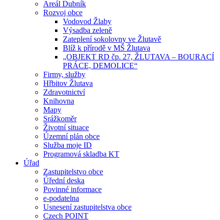
Areál Dubník
Rozvoj obce
Vodovod Žlaby
Výsadba zeleně
Zateplení sokolovny ve Žlutavě
Blíž k přírodě v MŠ Žlutava
„OBJEKT RD čp. 27, ŽLUTAVA – BOURACÍ
PRÁCE, DEMOLICE“
Firmy, služby
Hřbitov Žlutava
Zdravotnictví
Knihovna
Mapy
Srážkoměr
Životní situace
Územní plán obce
Služba moje ID
Programová skladba KT
Úřad
Zastupitelstvo obce
Úřední deska
Povinné informace
e-podatelna
Usnesení zastupitelstva obce
Czech POINT