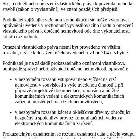
Sb., o odnětí nebo omezení vlastnického práva k pozemku nebo ke
stavbě (zákon o vyvlastnění), ve znění pozdějších předpisů.
Podnikatel zajišťující veřejnou komunikační síť může vykonávat
oprávnění uvedená v rozhodnutí vyvlastňovacího úřadu o omezení
vlastnického práva k dotčené nemovitosti ode dne vykonatelnosti
tohoto rozhodnutí.
Omezení vlastnického práva nesmí být provedeno ve větším
rozsahu, než je k dosažení účelu uvedeného v bodě 04 nezbytné.
Podnikatel je na základě prokazatelného oznámení vlastníkovi,
popřípadě správci nebo uživateli dotčené nemovitosti, oprávněn:
v nezbytném rozsahu vstupovat nebo vjíždět na cizí
nemovitosti v souvislosti s výše uvedenou činností a při
přípravě projektové dokumentace, opravách a údržbě
komunikačních vedení a elektronických komunikačních
zařízení umístěných na cizích nemovitostech,
v nezbytném rozsahu kácet a oklešťovat dřeviny ohrožující
bezpečný a spolehlivý provoz komunikačních vedení a
elektronických komunikačních zařízení.
Prokazatelným oznámením se rozumí oznámení data a účelu vstupu