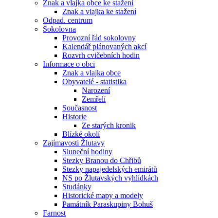
Znak a vlajka obce ke stažení
Znak a vlajka ke stažení
Odpad. centrum
Sokolovna
Provozní řád sokolovny
Kalendář plánovaných akcí
Rozvrh cvičebních hodin
Informace o obci
Znak a vlajka obce
Obyvatelé - statistika
Narození
Zemřelí
Současnost
Historie
Ze starých kronik
Blízké okolí
Zajímavosti Žlutavy
Sluneční hodiny
Stezky Branou do Chřibů
Stezky napajedelských emirátů
NS po Žlutavských vyhlídkách
Studánky
Historické mapy a modely
Památník Paraskupiny Bohuš
Farnost