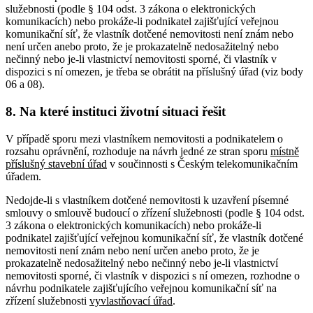
služebnosti (podle § 104 odst. 3 zákona o elektronických
komunikacích) nebo prokáže-li podnikatel zajišťující veřejnou
komunikační síť, že vlastník dotčené nemovitosti není znám nebo
není určen anebo proto, že je prokazatelně nedosažitelný nebo
nečinný nebo je-li vlastnictví nemovitosti sporné, či vlastník v
dispozici s ní omezen, je třeba se obrátit na příslušný úřad (viz body
06 a 08).
8. Na které instituci životní situaci řešit
V případě sporu mezi vlastníkem nemovitosti a podnikatelem o
rozsahu oprávnění, rozhoduje na návrh jedné ze stran sporu
místně
příslušný
stavební úřad
v součinnosti s Českým telekomunikačním
úřadem.
Nedojde-li s vlastníkem dotčené nemovitosti k uzavření písemné
smlouvy o smlouvě budoucí o zřízení služebnosti (podle § 104 odst.
3 zákona o elektronických komunikacích) nebo prokáže-li
podnikatel zajišťující veřejnou komunikační síť, že vlastník dotčené
nemovitosti není znám nebo není určen anebo proto, že je
prokazatelně nedosažitelný nebo nečinný nebo je-li vlastnictví
nemovitosti sporné, či vlastník v dispozici s ní omezen, rozhodne o
návrhu podnikatele zajišťujícího veřejnou komunikační síť na
zřízení služebnosti
vyvlastňovací úřad
.