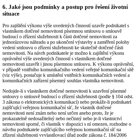
6. Jaké jsou podmínky a postup pro řešení životní
situace
Pro zajištění výkonu výše uvedených činností uzavře podnikatel s
vlastníkem dotčené nemovitosti písemnou smlouvu o smlouvě
budoucí o zřízení služebnosti k části dotčené nemovitosti za
jednorázovou náhradu a po ukončení výstavby a zaměření polohy
vedení smlouvu o zřízení služebnosti ke skutečně dotčené části
nemovitosti. Na návrh podnikatele je možno k zajištění výkonu
oprávnění výše uvedených činností s vlastníkem dotčené
nemovitosti uzavřít i jinou písemnou smlouvu. K výkonu oprávnění,
v případě vnitřního komunikačního vedení veřejné komunikační sítě
(viz výše), postačuje k umístění vnitřních komunikačních vedení a
komunikačních zařízení písemný souhlas vlastníka nemovitosti.
Nedojde-li s vlastníkem dotčené nemovitosti k uzavření písemné
smlouvy o smlouvě budoucí o zřízení služebnosti (podle § 104 odst.
3 zákona o elektronických komunikací) nebo prokáže-li podnikatel
zajišťující veřejnou komunikační síť, že vlastník dotčené
nemovitosti není znám nebo není určen anebo proto, že je
prokazatelně nedosažitelný nebo nečinný nebo je-li vlastnictví
nemovitosti sporné, či vlastník v dispozici s ní omezen, rozhodne o
návrhu podnikatele zajišťujícího veřejnou komunikační síť na
zřízení služebnosti vyvlastňovací úřad podle zákona č. 184/2006