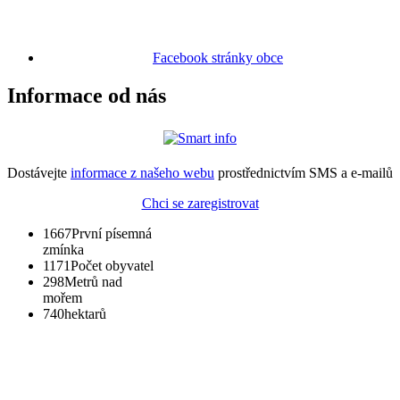
Facebook stránky obce
Informace od nás
Dostávejte
informace z našeho webu
prostřednictvím SMS a e-mailů
Chci se zaregistrovat
1667
První písemná
zmínka
1171
Počet obyvatel
298
Metrů nad
mořem
740
hektarů