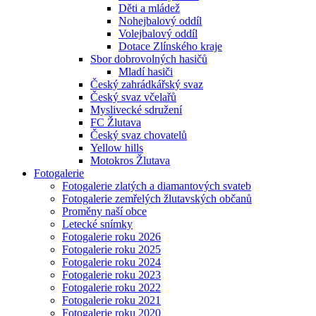
Děti a mládež
Nohejbalový oddíl
Volejbalový oddíl
Dotace Zlínského kraje
Sbor dobrovolných hasičů
Mladí hasiči
Český zahrádkářský svaz
Český svaz včelařů
Myslivecké sdružení
FC Žlutava
Český svaz chovatelů
Yellow hills
Motokros Žlutava
Fotogalerie
Fotogalerie zlatých a diamantových svateb
Fotogalerie zemřelých žlutavských občanů
Proměny naší obce
Letecké snímky
Fotogalerie roku 2026
Fotogalerie roku 2025
Fotogalerie roku 2024
Fotogalerie roku 2023
Fotogalerie roku 2022
Fotogalerie roku 2021
Fotogalerie roku 2020