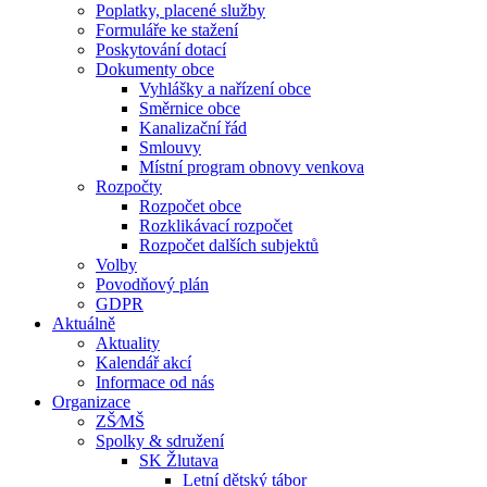
Poplatky, placené služby
Formuláře ke stažení
Poskytování dotací
Dokumenty obce
Vyhlášky a nařízení obce
Směrnice obce
Kanalizační řád
Smlouvy
Místní program obnovy venkova
Rozpočty
Rozpočet obce
Rozklikávací rozpočet
Rozpočet dalších subjektů
Volby
Povodňový plán
GDPR
Aktuálně
Aktuality
Kalendář akcí
Informace od nás
Organizace
ZŠ⁄MŠ
Spolky & sdružení
SK Žlutava
Letní dětský tábor