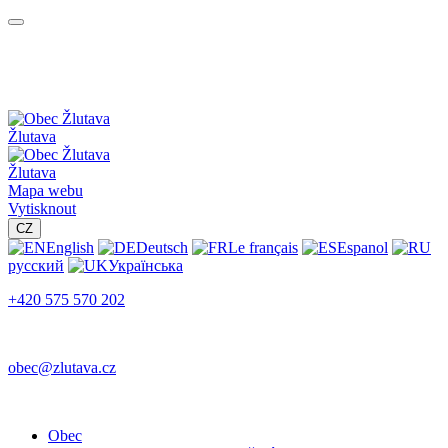
Žlutava
Žlutava
Mapa webu
Vytisknout
CZ
English
Deutsch
Le français
Espanol
русский
Українська
+420 575 570 202
obec@zlutava.cz
Obec