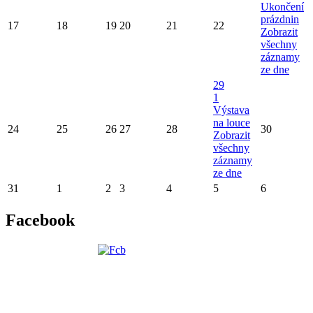
Ukončení
prázdnin
17
18
19
20
21
22
Zobrazit
všechny
záznamy
ze dne
29
1
Výstava
na louce
24
25
26
27
28
30
Zobrazit
všechny
záznamy
ze dne
31
1
2
3
4
5
6
Facebook