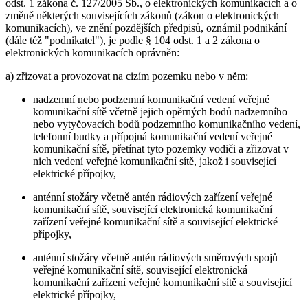
odst. 1 zákona č. 127/2005 Sb., o elektronických komunikacích a o
změně některých souvisejících zákonů (zákon o elektronických
komunikacích), ve znění pozdějších předpisů, oznámil podnikání
(dále též "podnikatel"), je podle § 104 odst. 1 a 2 zákona o
elektronických komunikacích oprávněn:
a) zřizovat a provozovat na cizím pozemku nebo v něm:
nadzemní nebo podzemní komunikační vedení veřejné
komunikační sítě včetně jejich opěrných bodů nadzemního
nebo vytyčovacích bodů podzemního komunikačního vedení,
telefonní budky a přípojná komunikační vedení veřejné
komunikační sítě, přetínat tyto pozemky vodiči a zřizovat v
nich vedení veřejné komunikační sítě, jakož i související
elektrické přípojky,
anténní stožáry včetně antén rádiových zařízení veřejné
komunikační sítě, související elektronická komunikační
zařízení veřejné komunikační sítě a související elektrické
přípojky,
anténní stožáry včetně antén rádiových směrových spojů
veřejné komunikační sítě, související elektronická
komunikační zařízení veřejné komunikační sítě a související
elektrické přípojky,