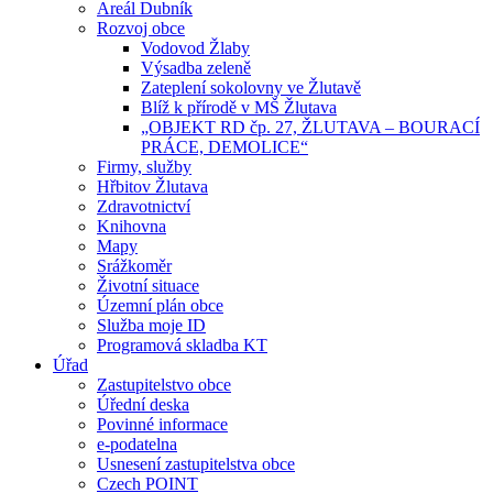
Areál Dubník
Rozvoj obce
Vodovod Žlaby
Výsadba zeleně
Zateplení sokolovny ve Žlutavě
Blíž k přírodě v MŠ Žlutava
„OBJEKT RD čp. 27, ŽLUTAVA – BOURACÍ
PRÁCE, DEMOLICE“
Firmy, služby
Hřbitov Žlutava
Zdravotnictví
Knihovna
Mapy
Srážkoměr
Životní situace
Územní plán obce
Služba moje ID
Programová skladba KT
Úřad
Zastupitelstvo obce
Úřední deska
Povinné informace
e-podatelna
Usnesení zastupitelstva obce
Czech POINT