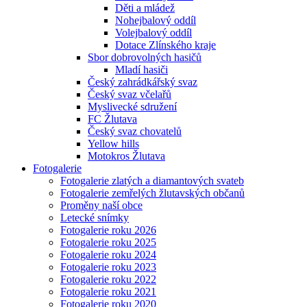
Děti a mládež
Nohejbalový oddíl
Volejbalový oddíl
Dotace Zlínského kraje
Sbor dobrovolných hasičů
Mladí hasiči
Český zahrádkářský svaz
Český svaz včelařů
Myslivecké sdružení
FC Žlutava
Český svaz chovatelů
Yellow hills
Motokros Žlutava
Fotogalerie
Fotogalerie zlatých a diamantových svateb
Fotogalerie zemřelých žlutavských občanů
Proměny naší obce
Letecké snímky
Fotogalerie roku 2026
Fotogalerie roku 2025
Fotogalerie roku 2024
Fotogalerie roku 2023
Fotogalerie roku 2022
Fotogalerie roku 2021
Fotogalerie roku 2020