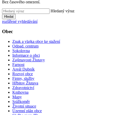
Bez časového omezení.
Hledaný výraz
Hledat
rozšířené vyhledávání
Obec
Znak a vlajka obce ke stažení
Odpad. centrum
Sokolovna
Informace o obci
Zajímavosti Žlutavy
Farnost
Areál Dubník
Rozvoj obce
Firmy, služby
Hřbitov Žlutava
Zdravotnictví
Knihovna
Mapy
Srážkoměr
Životní situace
Územní plán obce