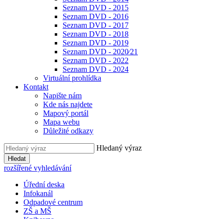
Seznam DVD - 2015
Seznam DVD - 2016
Seznam DVD - 2017
Seznam DVD - 2018
Seznam DVD - 2019
Seznam DVD - 2020⁄21
Seznam DVD - 2022
Seznam DVD - 2024
Virtuální prohlídka
Kontakt
Napište nám
Kde nás najdete
Mapový portál
Mapa webu
Důležité odkazy
Hledaný výraz
Hledat
rozšířené vyhledávání
Úřední deska
Infokanál
Odpadové centrum
ZŠ a MŠ