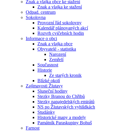
Znak a vlajka obce ke stažení
Znak a vlajka ke stažení
Odpad. centrum
Sokolovna
Provozní řád sokolovny
Kalendář plánovaných akcí
Rozvrh cvičebních hodin
Informace o obci
Znak a vlajka obce
Obyvatelé - statistika
Narození
Zemřelí
Současnost
Historie
Ze starých kronik
Blízké okolí
Zajímavosti Žlutavy
Sluneční hodiny
Stezky Branou do Chřibů
Stezky napajedelských emirátů
NS po Žlutavských vyhlídkách
Studánky
Historické mapy a modely
Památník Paraskupiny Bohuš
Farnost