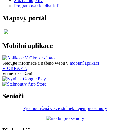
Služba moje ID
Programová skladba KT
Mapový portál
Mobilní aplikace
Sledujte informace z našeho webu v
mobilní aplikaci –
V OBRAZE.
Volně ke stažení:
Senioři
Zjednodušená verze stránek nejen pro seniory