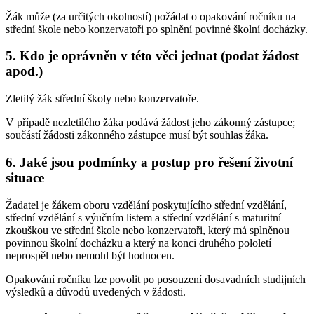
Žák může (za určitých okolností) požádat o opakování ročníku na
střední škole nebo konzervatoři po splnění povinné školní docházky.
5. Kdo je oprávněn v této věci jednat (podat žádost
apod.)
Zletilý žák střední školy nebo konzervatoře.
V případě nezletilého žáka podává žádost jeho zákonný zástupce;
součástí žádosti zákonného zástupce musí být souhlas žáka.
6. Jaké jsou podmínky a postup pro řešení životní
situace
Žadatel je žákem oboru vzdělání poskytujícího střední vzdělání,
střední vzdělání s výučním listem a střední vzdělání s maturitní
zkouškou ve střední škole nebo konzervatoři, který má splněnou
povinnou školní docházku a který na konci druhého pololetí
neprospěl nebo nemohl být hodnocen.
Opakování ročníku lze povolit po posouzení dosavadních studijních
výsledků a důvodů uvedených v žádosti.