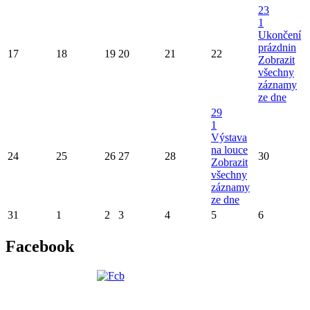
23
1
Ukončení
prázdnin
17
18
19
20
21
22
Zobrazit
všechny
záznamy
ze dne
29
1
Výstava
na louce
24
25
26
27
28
30
Zobrazit
všechny
záznamy
ze dne
31
1
2
3
4
5
6
Facebook