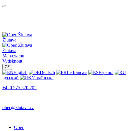
Žlutava
Žlutava
Mapa webu
Vytisknout
CZ
English
Deutsch
Le français
Espanol
русский
Українська
+420 575 570 202
obec@zlutava.cz
Obec