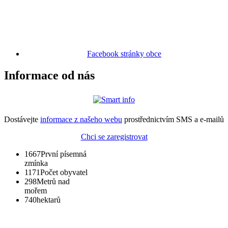
Facebook stránky obce
Informace od nás
Dostávejte
informace z našeho webu
prostřednictvím SMS a e-mailů
Chci se zaregistrovat
1667
První písemná
zmínka
1171
Počet obyvatel
298
Metrů nad
mořem
740
hektarů