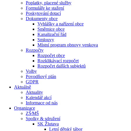
Poplatky, placené služby
Formuláře ke stažení
Poskytování dotací
Dokumenty obce
Vyhlášky a nařízení obce
Směrnice obce
Kanalizační řád
Smlouvy
Místní program obnovy venkova
Rozpočty
Rozpočet obce
Rozklikávací rozpočet
Rozpočet dalších subjektů
Volby
Povodňový plán
GDPR
Aktuálně
Aktuality
Kalendář akcí
Informace od nás
Organizace
ZŠ⁄MŠ
Spolky & sdružení
SK Žlutava
Letní dětský tábor