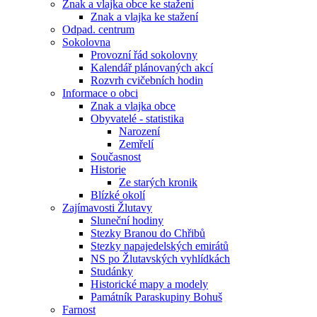
Znak a vlajka obce ke stažení
Znak a vlajka ke stažení
Odpad. centrum
Sokolovna
Provozní řád sokolovny
Kalendář plánovaných akcí
Rozvrh cvičebních hodin
Informace o obci
Znak a vlajka obce
Obyvatelé - statistika
Narození
Zemřelí
Současnost
Historie
Ze starých kronik
Blízké okolí
Zajímavosti Žlutavy
Sluneční hodiny
Stezky Branou do Chřibů
Stezky napajedelských emirátů
NS po Žlutavských vyhlídkách
Studánky
Historické mapy a modely
Památník Paraskupiny Bohuš
Farnost