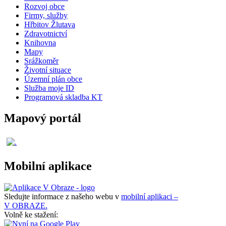
Rozvoj obce
Firmy, služby
Hřbitov Žlutava
Zdravotnictví
Knihovna
Mapy
Srážkoměr
Životní situace
Územní plán obce
Služba moje ID
Programová skladba KT
Mapový portál
Mobilní aplikace
Sledujte informace z našeho webu v
mobilní aplikaci –
V OBRAZE.
Volně ke stažení: