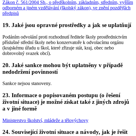
Zákon č. 561/2004 Sb., o předškolním, základním, středním, vyšším
odborném a jiném vzdělávání (školský zákon), ve znění pozdějších
předpisů
19. Jaké jsou opravné prostředky a jak se uplatňují
Podáním odvolání proti rozhodnutí ředitele školy prostřednictvím
příslušné střední školy nebo konzervatoře k odvolacímu orgánu
(krajskému úřadu u škol, které zřizuje stát, kraj, obec nebo
dobrovolný svazek obcí).
20. Jaké sankce mohou být uplatněny v případě
nedodržení povinností
Sankce nejsou stanoveny.
23. Informace o popisovaném postupu (o řešení
životní situace) je možné získat také z jiných zdrojů
a v jiné formě
Ministerstvo školství, mládeže a tělovýchovy
24. Související životní situace a návody, jak je řešit