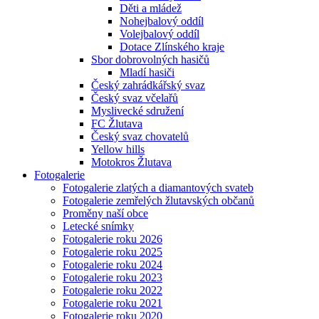
Děti a mládež
Nohejbalový oddíl
Volejbalový oddíl
Dotace Zlínského kraje
Sbor dobrovolných hasičů
Mladí hasiči
Český zahrádkářský svaz
Český svaz včelařů
Myslivecké sdružení
FC Žlutava
Český svaz chovatelů
Yellow hills
Motokros Žlutava
Fotogalerie
Fotogalerie zlatých a diamantových svateb
Fotogalerie zemřelých žlutavských občanů
Proměny naší obce
Letecké snímky
Fotogalerie roku 2026
Fotogalerie roku 2025
Fotogalerie roku 2024
Fotogalerie roku 2023
Fotogalerie roku 2022
Fotogalerie roku 2021
Fotogalerie roku 2020