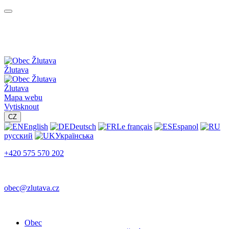
Žlutava
Žlutava
Mapa webu
Vytisknout
CZ
English
Deutsch
Le français
Espanol
русский
Українська
+420 575 570 202
obec@zlutava.cz
Obec