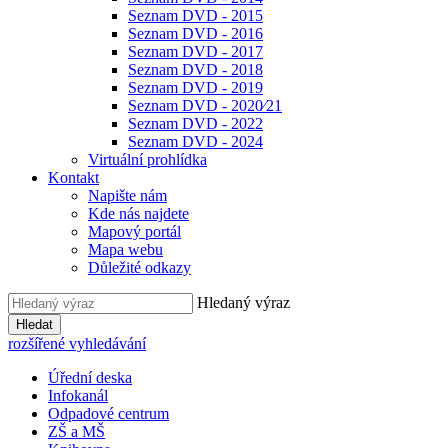
Seznam DVD - 2015
Seznam DVD - 2016
Seznam DVD - 2017
Seznam DVD - 2018
Seznam DVD - 2019
Seznam DVD - 2020⁄21
Seznam DVD - 2022
Seznam DVD - 2024
Virtuální prohlídka
Kontakt
Napište nám
Kde nás najdete
Mapový portál
Mapa webu
Důležité odkazy
Hledaný výraz
Hledat
rozšířené vyhledávání
Úřední deska
Infokanál
Odpadové centrum
ZŠ a MŠ