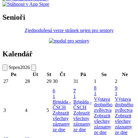
Senioři
Zjednodušená verze stránek nejen pro seniory
Kalendář
Srpen
2026
Po
Út
St
Čt
Pá
So
Ne
27
28
29
30
31
1
2
8
9
6
7
1
1
1
1
Výstava
Výstava
Brigáda -
Brigáda -
drobného
drobného
ČSCH
ČSCH
3
4
5
zvířectva
zvířectva
Zobrazit
Zobrazit
Zobrazit
Zobrazit
všechny
všechny
všechny
všechny
záznamy
záznamy
záznamy
záznamy
ze dne
ze dne
ze dne
ze dne