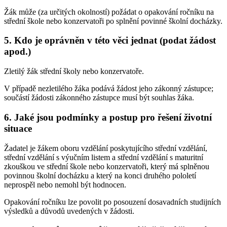
Žák může (za určitých okolností) požádat o opakování ročníku na
střední škole nebo konzervatoři po splnění povinné školní docházky.
5. Kdo je oprávněn v této věci jednat (podat žádost
apod.)
Zletilý žák střední školy nebo konzervatoře.
V případě nezletilého žáka podává žádost jeho zákonný zástupce;
součástí žádosti zákonného zástupce musí být souhlas žáka.
6. Jaké jsou podmínky a postup pro řešení životní
situace
Žadatel je žákem oboru vzdělání poskytujícího střední vzdělání,
střední vzdělání s výučním listem a střední vzdělání s maturitní
zkouškou ve střední škole nebo konzervatoři, který má splněnou
povinnou školní docházku a který na konci druhého pololetí
neprospěl nebo nemohl být hodnocen.
Opakování ročníku lze povolit po posouzení dosavadních studijních
výsledků a důvodů uvedených v žádosti.