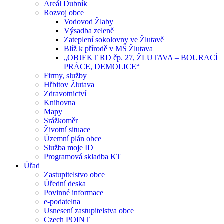
Areál Dubník
Rozvoj obce
Vodovod Žlaby
Výsadba zeleně
Zateplení sokolovny ve Žlutavě
Blíž k přírodě v MŠ Žlutava
„OBJEKT RD čp. 27, ŽLUTAVA – BOURACÍ
PRÁCE, DEMOLICE“
Firmy, služby
Hřbitov Žlutava
Zdravotnictví
Knihovna
Mapy
Srážkoměr
Životní situace
Územní plán obce
Služba moje ID
Programová skladba KT
Úřad
Zastupitelstvo obce
Úřední deska
Povinné informace
e-podatelna
Usnesení zastupitelstva obce
Czech POINT