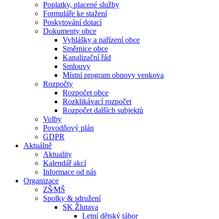
Poplatky, placené služby
Formuláře ke stažení
Poskytování dotací
Dokumenty obce
Vyhlášky a nařízení obce
Směrnice obce
Kanalizační řád
Smlouvy
Místní program obnovy venkova
Rozpočty
Rozpočet obce
Rozklikávací rozpočet
Rozpočet dalších subjektů
Volby
Povodňový plán
GDPR
Aktuálně
Aktuality
Kalendář akcí
Informace od nás
Organizace
ZŠ⁄MŠ
Spolky & sdružení
SK Žlutava
Letní dětský tábor