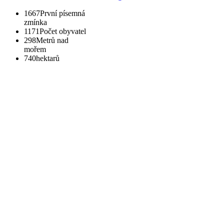
1667
První písemná
zmínka
1171
Počet obyvatel
298
Metrů nad
mořem
740
hektarů