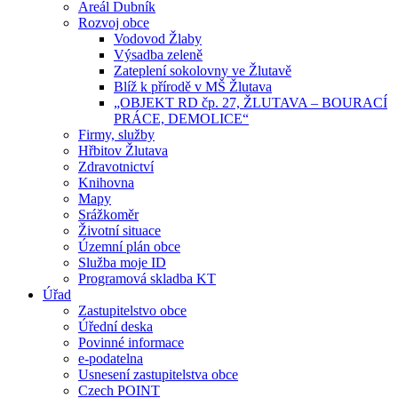
Areál Dubník
Rozvoj obce
Vodovod Žlaby
Výsadba zeleně
Zateplení sokolovny ve Žlutavě
Blíž k přírodě v MŠ Žlutava
„OBJEKT RD čp. 27, ŽLUTAVA – BOURACÍ
PRÁCE, DEMOLICE“
Firmy, služby
Hřbitov Žlutava
Zdravotnictví
Knihovna
Mapy
Srážkoměr
Životní situace
Územní plán obce
Služba moje ID
Programová skladba KT
Úřad
Zastupitelstvo obce
Úřední deska
Povinné informace
e-podatelna
Usnesení zastupitelstva obce
Czech POINT