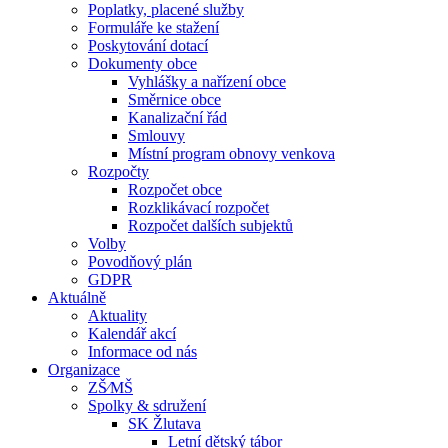
Poplatky, placené služby
Formuláře ke stažení
Poskytování dotací
Dokumenty obce
Vyhlášky a nařízení obce
Směrnice obce
Kanalizační řád
Smlouvy
Místní program obnovy venkova
Rozpočty
Rozpočet obce
Rozklikávací rozpočet
Rozpočet dalších subjektů
Volby
Povodňový plán
GDPR
Aktuálně
Aktuality
Kalendář akcí
Informace od nás
Organizace
ZŠ⁄MŠ
Spolky & sdružení
SK Žlutava
Letní dětský tábor