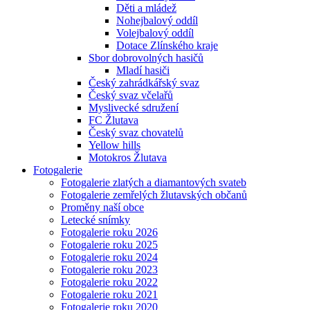
Děti a mládež
Nohejbalový oddíl
Volejbalový oddíl
Dotace Zlínského kraje
Sbor dobrovolných hasičů
Mladí hasiči
Český zahrádkářský svaz
Český svaz včelařů
Myslivecké sdružení
FC Žlutava
Český svaz chovatelů
Yellow hills
Motokros Žlutava
Fotogalerie
Fotogalerie zlatých a diamantových svateb
Fotogalerie zemřelých žlutavských občanů
Proměny naší obce
Letecké snímky
Fotogalerie roku 2026
Fotogalerie roku 2025
Fotogalerie roku 2024
Fotogalerie roku 2023
Fotogalerie roku 2022
Fotogalerie roku 2021
Fotogalerie roku 2020