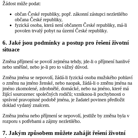
Žádost může podat:
občan České republiky, popř. zákonní zástupci nezletilého
občana České republiky,
fyzická osoba, která není občanem České republiky, má-li
povolen trvalý pobyt na území České republiky.
6. Jaké jsou podmínky a postup pro řešení životní
situace
Změna příjmení se povolí zejména tehdy, jde-li o příjmení hanlivé
nebo směšné, nebo je-li pro to vážný důvod.
Změna jména se nepovolí, žádá-li fyzická osoba mužského pohlaví
o změnu na jméno ženské, nebo naopak, žádá-li o změnu jména na
jméno zkomolené, zdrobnělé, domácké, nebo na jméno, které má
žijící sourozenec společných rodičů; vzniknou-li pochybnosti o
správné pravopisné podobě jména, je žadatel povinen předložit
doklad vydaný znalcem.
Změna jména nebo příjmení se nepovolí, jestliže by změna byla v
rozporu s potřebami a zájmy nezletilého.
7. Jakým způsobem můžete zahájit řešení životní