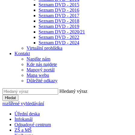
Seznam DVD - 2015
Seznam DVD - 2016
Seznam DVD - 2017
Seznam DVD - 2018
Seznam DVD - 2019
Seznam DVD - 2020⁄21
Seznam DVD - 2022
Seznam DVD - 2024
Virtuální prohlídka
Kontakt
Napište nám
Kde nás najdete
Mapový portál
Mapa webu
Důležité odkazy
Hledaný výraz
Hledat
rozšířené vyhledávání
Úřední deska
Infokanál
Odpadové centrum
ZŠ a MŠ