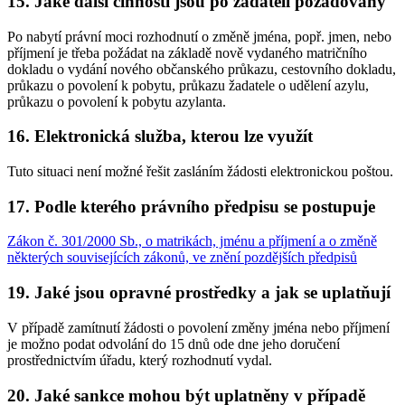
15. Jaké další činnosti jsou po žadateli požadovány
Po nabytí právní moci rozhodnutí o změně jména, popř. jmen, nebo
příjmení je třeba požádat na základě nově vydaného matričního
dokladu o vydání nového občanského průkazu, cestovního dokladu,
průkazu o povolení k pobytu, průkazu žadatele o udělení azylu,
průkazu o povolení k pobytu azylanta.
16. Elektronická služba, kterou lze využít
Tuto situaci není možné řešit zasláním žádosti elektronickou poštou.
17. Podle kterého právního předpisu se postupuje
Zákon č. 301/2000 Sb., o matrikách, jménu a příjmení a o změně
některých souvisejících zákonů, ve znění pozdějších předpisů
19. Jaké jsou opravné prostředky a jak se uplatňují
V případě zamítnutí žádosti o povolení změny jména nebo příjmení
je možno podat odvolání do 15 dnů ode dne jeho doručení
prostřednictvím úřadu, který rozhodnutí vydal.
20. Jaké sankce mohou být uplatněny v případě