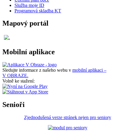
Služba moje ID
Programová skladba KT
Mapový portál
Mobilní aplikace
Sledujte informace z našeho webu v
mobilní aplikaci –
V OBRAZE.
Volně ke stažení:
Senioři
Zjednodušená verze stránek nejen pro seniory