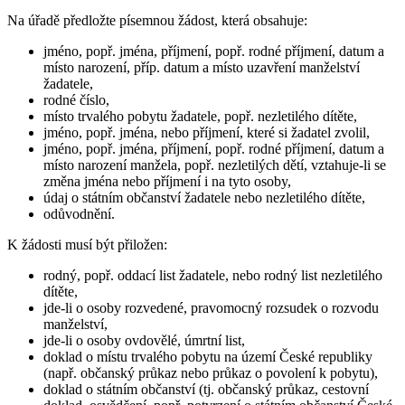
Na úřadě předložte písemnou žádost, která obsahuje:
jméno, popř. jména, příjmení, popř. rodné příjmení, datum a
místo narození, příp. datum a místo uzavření manželství
žadatele,
rodné číslo,
místo trvalého pobytu žadatele, popř. nezletilého dítěte,
jméno, popř. jména, nebo příjmení, které si žadatel zvolil,
jméno, popř. jména, příjmení, popř. rodné příjmení, datum a
místo narození manžela, popř. nezletilých dětí, vztahuje-li se
změna jména nebo příjmení i na tyto osoby,
údaj o státním občanství žadatele nebo nezletilého dítěte,
odůvodnění.
K žádosti musí být přiložen:
rodný, popř. oddací list žadatele, nebo rodný list nezletilého
dítěte,
jde-li o osoby rozvedené, pravomocný rozsudek o rozvodu
manželství,
jde-li o osoby ovdovělé, úmrtní list,
doklad o místu trvalého pobytu na území České republiky
(např. občanský průkaz nebo průkaz o povolení k pobytu),
doklad o státním občanství (tj. občanský průkaz, cestovní