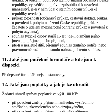
doklad, osvědčení, popř. potvrzení o státním občanství České
republiky, vysvědčení o právní způsobilosti k uzavření
manželství, je-li v něm údaj o státním občanství České
republiky uveden),
průkaz totožnosti (občanský průkaz, cestovní doklad, průkaz
o povolení k pobytu na území České republiky, průkaz
žadatele o udělení mezinárodní ochrany, průkaz o povolení k
pobytu azylanta),
souhlas fyzické osoby starší 15 let, jde-li o změnu jejího
jména, popř. jmen, nebo příjmení,
jde-li o nezletilé dítě, písemný souhlas druhého rodiče, nebo
pravomocné rozhodnutí soudu nahrazující tento souhlas.
11. Jaké jsou potřebné formuláře a kde jsou k
dispozici
Předepsané formuláře nejsou stanoveny.
12. Jaké jsou poplatky a jak je lze uhradit
Žadatel uhradí správní poplatek ve výši 100 Kč:
při povolení změny příjmení hanlivého, výstředního,
směšného, zkomoleného nebo cizojazyčného,
při povolení změny příjmení na dřívější příjmení,