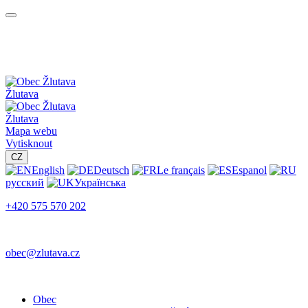
Žlutava
Žlutava
Mapa webu
Vytisknout
CZ
English
Deutsch
Le français
Espanol
русский
Українська
+420 575 570 202
obec@zlutava.cz
Obec