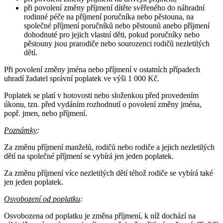
při povolení změny příjmení dítěte svěřeného do náhradní
rodinné péče na příjmení poručníka nebo pěstouna, na
společné příjmení poručníků nebo pěstounů anebo příjmení
dohodnuté pro jejich vlastní děti, pokud poručníky nebo
pěstouny jsou prarodiče nebo sourozenci rodičů nezletilých
dětí.
Při povolení změny jména nebo příjmení v ostatních případech
uhradí žadatel správní poplatek ve výši 1 000 Kč.
Poplatek se platí v hotovosti nebo složenkou před provedením
úkonu, tzn. před vydáním rozhodnutí o povolení změny jména,
popř. jmen, nebo příjmení.
Poznámky
:
Za změnu příjmení manželů, rodičů nebo rodiče a jejich nezletilých
dětí na společné příjmení se vybírá jen jeden poplatek.
Za změnu příjmení více nezletilých dětí téhož rodiče se vybírá také
jen jeden poplatek.
Osvobození od poplatku
:
Osvobozena od poplatku je změna příjmení, k níž dochází na