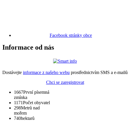
Facebook stránky obce
Informace od nás
Dostávejte
informace z našeho webu
prostřednictvím SMS a e-mailů
Chci se zaregistrovat
1667
První písemná
zmínka
1171
Počet obyvatel
298
Metrů nad
mořem
740
hektarů