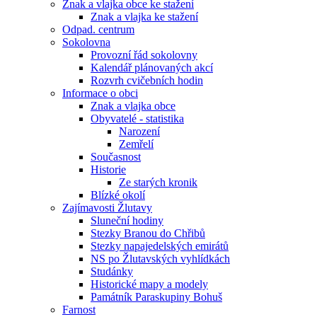
Znak a vlajka obce ke stažení
Znak a vlajka ke stažení
Odpad. centrum
Sokolovna
Provozní řád sokolovny
Kalendář plánovaných akcí
Rozvrh cvičebních hodin
Informace o obci
Znak a vlajka obce
Obyvatelé - statistika
Narození
Zemřelí
Současnost
Historie
Ze starých kronik
Blízké okolí
Zajímavosti Žlutavy
Sluneční hodiny
Stezky Branou do Chřibů
Stezky napajedelských emirátů
NS po Žlutavských vyhlídkách
Studánky
Historické mapy a modely
Památník Paraskupiny Bohuš
Farnost