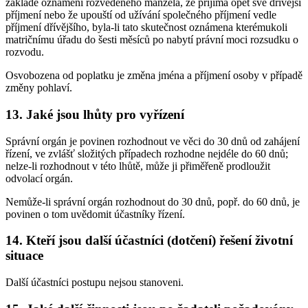
základě oznámení rozvedeného manžela, že přijímá opět své dřívější
příjmení nebo že upouští od užívání společného příjmení vedle
příjmení dřívějšího, byla-li tato skutečnost oznámena kterémukoli
matričnímu úřadu do šesti měsíců po nabytí právní moci rozsudku o
rozvodu.
Osvobozena od poplatku je změna jména a příjmení osoby v případě
změny pohlaví.
13. Jaké jsou lhůty pro vyřízení
Správní orgán je povinen rozhodnout ve věci do 30 dnů od zahájení
řízení, ve zvlášť složitých případech rozhodne nejdéle do 60 dnů;
nelze-li rozhodnout v této lhůtě, může ji přiměřeně prodloužit
odvolací orgán.
Nemůže-li správní orgán rozhodnout do 30 dnů, popř. do 60 dnů, je
povinen o tom uvědomit účastníky řízení.
14. Kteří jsou další účastníci (dotčení) řešení životní
situace
Další účastníci postupu nejsou stanoveni.