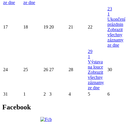
ze dne
ze dne
23
1
Ukončení
prázdnin
17
18
19
20
21
22
Zobrazit
všechny
záznamy
ze dne
29
1
Výstava
na louce
24
25
26
27
28
30
Zobrazit
všechny
záznamy
ze dne
31
1
2
3
4
5
6
Facebook