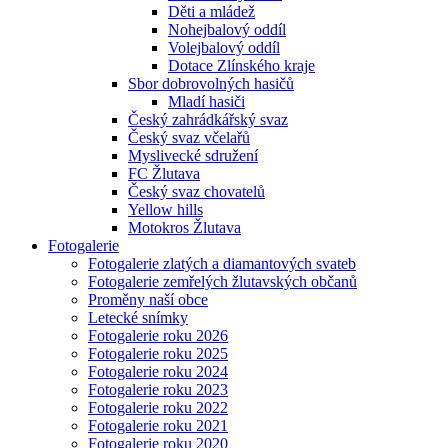
Děti a mládež
Nohejbalový oddíl
Volejbalový oddíl
Dotace Zlínského kraje
Sbor dobrovolných hasičů
Mladí hasiči
Český zahrádkářský svaz
Český svaz včelařů
Myslivecké sdružení
FC Žlutava
Český svaz chovatelů
Yellow hills
Motokros Žlutava
Fotogalerie
Fotogalerie zlatých a diamantových svateb
Fotogalerie zemřelých žlutavských občanů
Proměny naší obce
Letecké snímky
Fotogalerie roku 2026
Fotogalerie roku 2025
Fotogalerie roku 2024
Fotogalerie roku 2023
Fotogalerie roku 2022
Fotogalerie roku 2021
Fotogalerie roku 2020