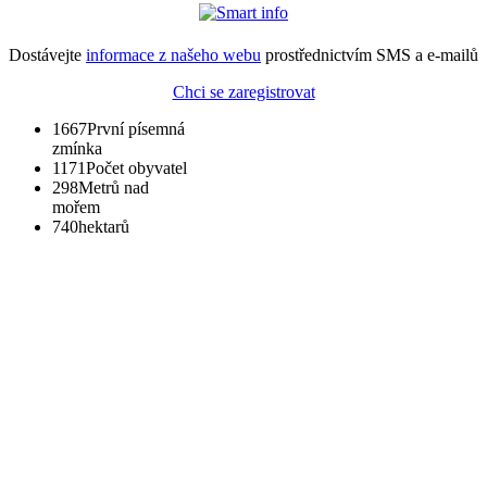
Dostávejte
informace z našeho webu
prostřednictvím SMS a e-mailů
Chci se zaregistrovat
1667
První písemná
zmínka
1171
Počet obyvatel
298
Metrů nad
mořem
740
hektarů