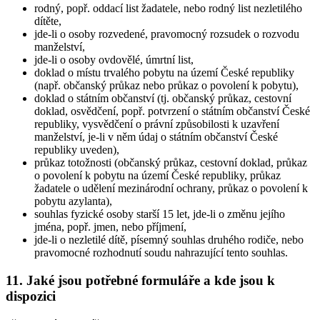
rodný, popř. oddací list žadatele, nebo rodný list nezletilého
dítěte,
jde-li o osoby rozvedené, pravomocný rozsudek o rozvodu
manželství,
jde-li o osoby ovdovělé, úmrtní list,
doklad o místu trvalého pobytu na území České republiky
(např. občanský průkaz nebo průkaz o povolení k pobytu),
doklad o státním občanství (tj. občanský průkaz, cestovní
doklad, osvědčení, popř. potvrzení o státním občanství České
republiky, vysvědčení o právní způsobilosti k uzavření
manželství, je-li v něm údaj o státním občanství České
republiky uveden),
průkaz totožnosti (občanský průkaz, cestovní doklad, průkaz
o povolení k pobytu na území České republiky, průkaz
žadatele o udělení mezinárodní ochrany, průkaz o povolení k
pobytu azylanta),
souhlas fyzické osoby starší 15 let, jde-li o změnu jejího
jména, popř. jmen, nebo příjmení,
jde-li o nezletilé dítě, písemný souhlas druhého rodiče, nebo
pravomocné rozhodnutí soudu nahrazující tento souhlas.
11. Jaké jsou potřebné formuláře a kde jsou k
dispozici