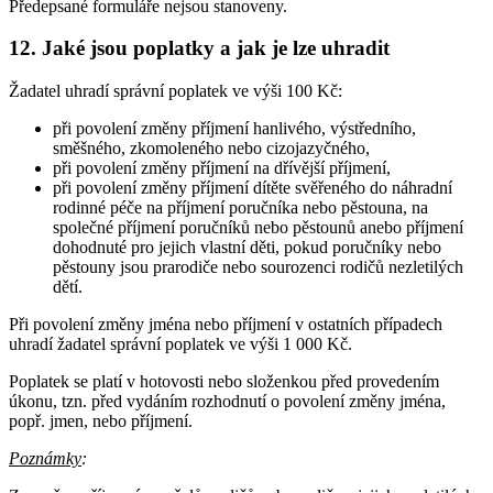
Předepsané formuláře nejsou stanoveny.
12. Jaké jsou poplatky a jak je lze uhradit
Žadatel uhradí správní poplatek ve výši 100 Kč:
při povolení změny příjmení hanlivého, výstředního,
směšného, zkomoleného nebo cizojazyčného,
při povolení změny příjmení na dřívější příjmení,
při povolení změny příjmení dítěte svěřeného do náhradní
rodinné péče na příjmení poručníka nebo pěstouna, na
společné příjmení poručníků nebo pěstounů anebo příjmení
dohodnuté pro jejich vlastní děti, pokud poručníky nebo
pěstouny jsou prarodiče nebo sourozenci rodičů nezletilých
dětí.
Při povolení změny jména nebo příjmení v ostatních případech
uhradí žadatel správní poplatek ve výši 1 000 Kč.
Poplatek se platí v hotovosti nebo složenkou před provedením
úkonu, tzn. před vydáním rozhodnutí o povolení změny jména,
popř. jmen, nebo příjmení.
Poznámky
: