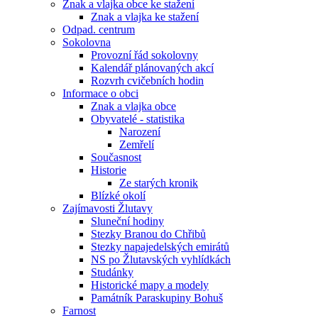
Znak a vlajka obce ke stažení
Znak a vlajka ke stažení
Odpad. centrum
Sokolovna
Provozní řád sokolovny
Kalendář plánovaných akcí
Rozvrh cvičebních hodin
Informace o obci
Znak a vlajka obce
Obyvatelé - statistika
Narození
Zemřelí
Současnost
Historie
Ze starých kronik
Blízké okolí
Zajímavosti Žlutavy
Sluneční hodiny
Stezky Branou do Chřibů
Stezky napajedelských emirátů
NS po Žlutavských vyhlídkách
Studánky
Historické mapy a modely
Památník Paraskupiny Bohuš
Farnost