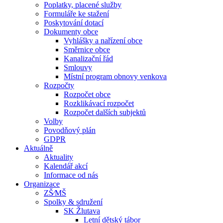
Poplatky, placené služby
Formuláře ke stažení
Poskytování dotací
Dokumenty obce
Vyhlášky a nařízení obce
Směrnice obce
Kanalizační řád
Smlouvy
Místní program obnovy venkova
Rozpočty
Rozpočet obce
Rozklikávací rozpočet
Rozpočet dalších subjektů
Volby
Povodňový plán
GDPR
Aktuálně
Aktuality
Kalendář akcí
Informace od nás
Organizace
ZŠ⁄MŠ
Spolky & sdružení
SK Žlutava
Letní dětský tábor