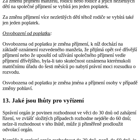
Za změnu příjmení manželů, rodičů nebo rodiče a jejich nezletilých
dětí na společné příjmení se vybírá jen jeden poplatek.
Za změnu příjmení více nezletilých dětí téhož rodiče se vybírá také
jen jeden poplatek.
Osvobození od poplatku
:
Osvobozena od poplatku je změna příjmení, k níž dochází na
základě oznámení rozvedeného manžela, že přijímá opět své dřívější
příjmení nebo že upouští od užívání společného příjmení vedle
příjmení dřívějšího, byla-li tato skutečnost oznámena kterémukoli
matričnímu úřadu do šesti měsíců po nabytí právní moci rozsudku o
rozvodu.
Osvobozena od poplatku je změna jména a příjmení osoby v případě
změny pohlaví.
13. Jaké jsou lhůty pro vyřízení
Správní orgán je povinen rozhodnout ve věci do 30 dnů od zahájení
řízení, ve zvlášť složitých případech rozhodne nejdéle do 60 dnů;
nelze-li rozhodnout v této lhůtě, může ji přiměřeně prodloužit
odvolací orgán.