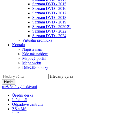
Seznam DVD - 2015
Seznam DVD - 2016
Seznam DVD - 2017
Seznam DVD - 2018
Seznam DVD - 2019
Seznam DVD - 2020⁄21
Seznam DVD - 2022
Seznam DVD - 2024
Virtuální prohlídka
Kontakt
Napište nám
Kde nás najdete
Mapový portál
Mapa webu
Důležité odkazy
Hledaný výraz
Hledat
rozšířené vyhledávání
Úřední deska
Infokanál
Odpadové centrum
ZŠ a MŠ